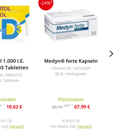
4
4
-24%
-22%
 1.000 I.E.
Medyn® forte Kapseln
Dekris
D3 Tabletten
T
PZN/Art.Nr.: 02716429
90 St, Hartkapseln
Nr.: 08032372
PZN/A
t, Tabletten
200
htangaben
Pflichtangaben
Pf
2
2
RP
MRP
19,62 €
67,99 €
89,19
15,3
5 €/1 St
0,76 €/1 St
 zzgl.
Versand
inkl. MwSt. inkl.
Versand
inkl. M