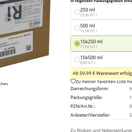
In folgenden Packungsgrößen erhäl
250 ml
25,96 €/1 l
500 ml
15,98 €/1 l
10x250 ml
17,60 €/1 l
10x500 ml
8,80 €/1 l
Ab 59.99 € Warenwert erfolgt
Zu meiner Favoriten-Liste h
ichen
Darreichungsform:
I
Packungsgröße:
1
PZN/Art.Nr.:
0
Anbieter/Hersteller:
S
Zu Risiken und Nebenwirkungen