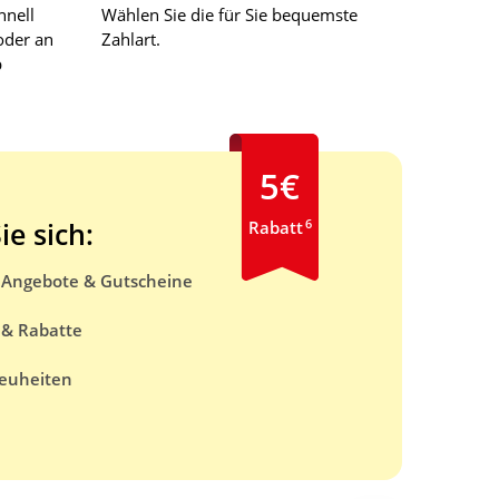
hnell
Wählen Sie die für Sie bequemste
oder an
Zahlart.
b
5€
6
ie sich:
Rabatt
e Angebote & Gutscheine
 & Rabatte
euheiten