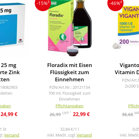
3
4
-15%
-46%
 25 mg
Floradix mit Eisen
Vigantol
rte Zink
Flüssigkeit zum
Vitamin 
tten
Einnehmen
PZN/Art.
2x200 S
 18082903
PZN/Art.Nr.: 20121154
bletten
700 ml, Flüssigkeit zum
Einnehmen
ngaben
Pflichtangaben
Pflic
1
UVP
M
24,99 €
22,99 €
26,99
36,60
1 St
32,84 €/1 l
0,0
gl.
Versand
inkl. MwSt. zzgl.
Versand
inkl. MwSt.