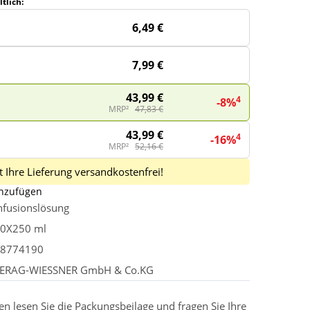
tlich:
6,49 €
7,99 €
43,99 €
4
-8%
MRP²
47,83 €
43,99 €
4
-16%
MRP²
52,16 €
 Ihre Lieferung versandkostenfrei!
inzufügen
nfusionslösung
0X250 ml
8774190
ERAG-WIESSNER GmbH & Co.KG
 lesen Sie die Packungsbeilage und fragen Sie Ihre