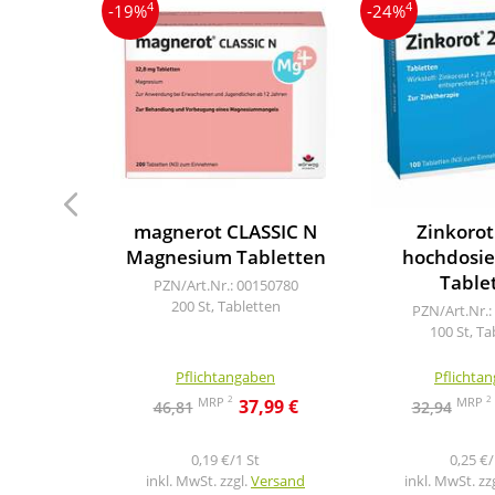
4
4
-19%
-24%
magnerot CLASSIC N
Zinkorot
Magnesium Tabletten
hochdosie
Table
PZN/Art.Nr.: 00150780
200 St, Tabletten
PZN/Art.Nr.:
100 St, Ta
Pflichtangaben
Pflichta
2
2
MRP
MRP
37,99 €
46,81
32,94
0,19 €/1 St
0,25 €/
inkl. MwSt. zzgl.
Versand
inkl. MwSt. zz