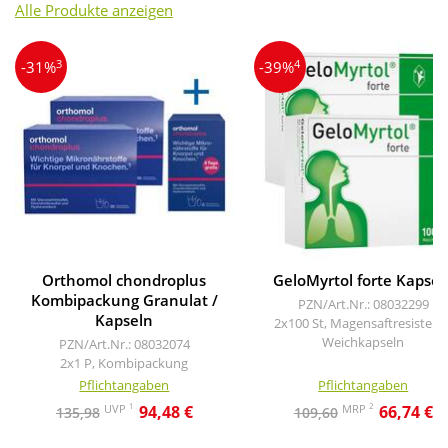
Alle Produkte anzeigen
3
4
-31%
-39%
Orthomol chondroplus
GeloMyrtol forte Kapsel
Kombipackung Granulat /
PZN/Art.Nr.: 08032299
Kapseln
2x100 St, Magensaftresistent
Weichkapseln
PZN/Art.Nr.: 08032074
2x1 P, Kombipackung
Pflichtangaben
Pflichtangaben
1
2
UVP
MRP
94,48 €
66,74 €
135,98
109,60