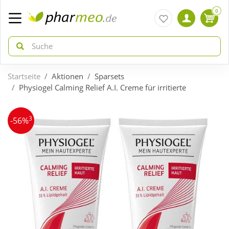
0
Startseite
Aktionen
Sparsets
zurück
zurück
Physiogel Calming Relief A.I. Creme für irritierte
ÜBERSICHT AKTIONEN
ÜBERSICHT KATEGORIEN
3
-56%
Aktuelle Coupons
Arzneimittel
Gratis dazu
Bio & Genuss
Neuheiten
Diabetes