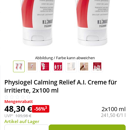
Sale
Körperpflege & Kosmetik
Schnäppchen
Liebe & Erotik
Sparsets
Mutter & Kind
Täglich gut versorgt
Nahrungsergänzung
Abbildung / Farbe kann abweichen
Natur & Homöopathie
Physiogel Calming Relief A.I. Creme für
irritierte, 2x100 ml
Sanitätshaus
Mengenrabatt
48,30 €
3
2x100 ml
-56%
Sport & Fitness
Grundpreis:
241,50 €/1 l
UVP¹
109,98 €
Artikel auf Lager
Tierbedarf