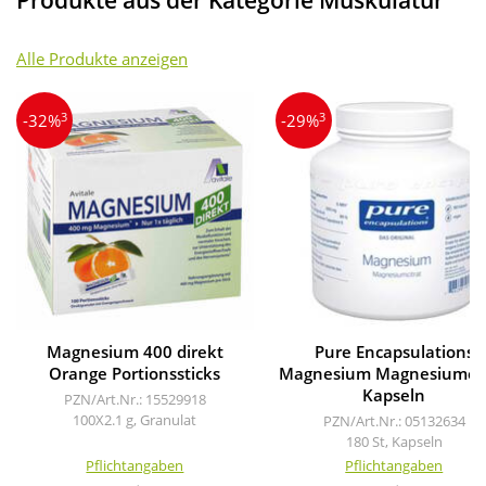
Produkte aus der Kategorie Muskulatur
Alle Produkte anzeigen
3
3
-32%
-29%
Magnesium 400 direkt
Pure Encapsulations
Orange Portionssticks
Magnesium Magnesiumcit
Kapseln
PZN/Art.Nr.: 15529918
100X2.1 g, Granulat
PZN/Art.Nr.: 05132634
180 St, Kapseln
Pflichtangaben
Pflichtangaben