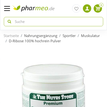
0
Startseite
Nahrungsergänzung
Sportler
Muskulatur
zurück
zurück
D-Ribose 100% hochrein Pulver
ÜBERSICHT AKTIONEN
ÜBERSICHT KATEGORIEN
Aktuelle Coupons
Arzneimittel
Gratis dazu
Bio & Genuss
Neuheiten
Diabetes