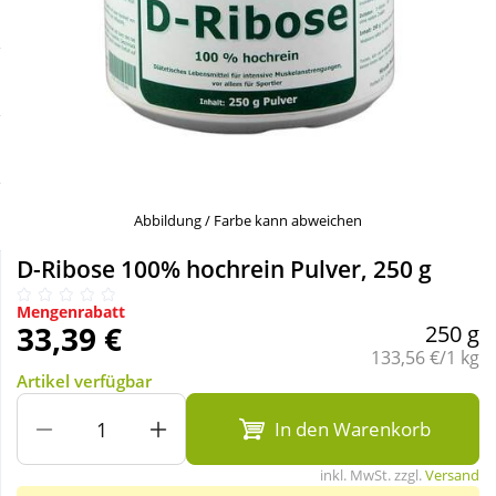
Sale
Körperpflege & Kosmetik
Schnäppchen
Liebe & Erotik
Sparsets
Mutter & Kind
Täglich gut versorgt
Nahrungsergänzung
Abbildung / Farbe kann abweichen
D-Ribose 100% hochrein Pulver, 250 g
Natur & Homöopathie
Mengenrabatt
33,39 €
250 g
Sanitätshaus
Grundpreis:
133,56 €/1 kg
Artikel verfügbar
Sport & Fitness
In den Warenkorb
inkl. MwSt. zzgl.
Versand
Tierbedarf