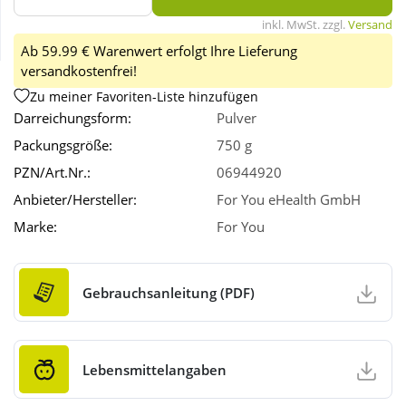
inkl. MwSt. zzgl.
Versand
Wellness
Ab 59.99 € Warenwert erfolgt Ihre Lieferung
versandkostenfrei!
Zu meiner Favoriten-Liste hinzufügen
Darreichungsform:
Pulver
Packungsgröße:
750 g
PZN/Art.Nr.:
06944920
Anbieter/Hersteller:
For You eHealth GmbH
Marke:
For You
Gebrauchsanleitung (PDF)
Lebensmittelangaben