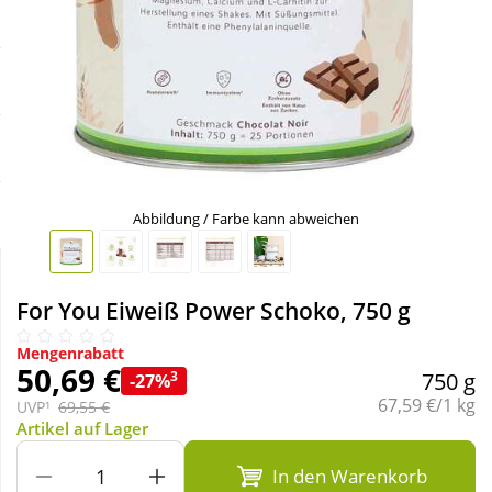
Sale
Körperpflege & Kosmetik
Schnäppchen
Liebe & Erotik
Sparsets
Mutter & Kind
Täglich gut versorgt
Nahrungsergänzung
Abbildung / Farbe kann abweichen
Natur & Homöopathie
For You Eiweiß Power Schoko, 750 g
Sanitätshaus
Mengenrabatt
50,69 €
3
750 g
-27%
Grundpreis:
67,59 €/1 kg
UVP¹
69,55 €
Sport & Fitness
Artikel auf Lager
In den Warenkorb
Tierbedarf