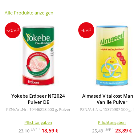
Alle Produkte anzeigen
3
3
-20%
-6%
Yokebe Erdbeer NF2024
Almased Vitalkost Mande
Pulver DE
Vanille Pulver
PZN/Art.Nr.: 19446253
500 g, Pulver
PZN/Art.Nr.: 15375987
500 g, Pu
Pflichtangaben
Pflichtangaben
1
1
UVP
UVP
18,59 €
23,89 €
23,10
25,49