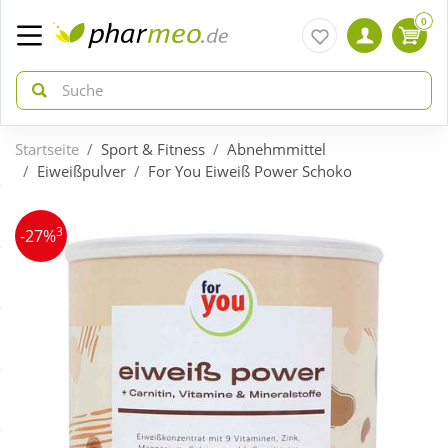
0
Startseite
Sport & Fitness
Abnehmmittel
zurück
zurück
Eiweißpulver
For You Eiweiß Power Schoko
ÜBERSICHT AKTIONEN
ÜBERSICHT KATEGORIEN
3
-27%
Aktuelle Coupons
Arzneimittel
Gratis dazu
Bio & Genuss
Neuheiten
Diabetes