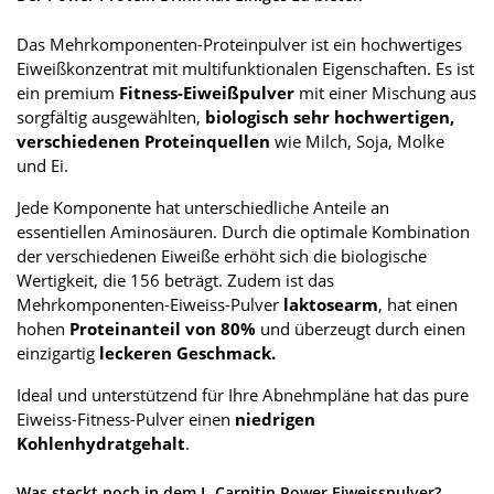
Das Mehrkomponenten-Proteinpulver ist ein hochwertiges
Eiweißkonzentrat mit multifunktionalen Eigenschaften. Es ist
ein premium
Fitness-Eiweißpulver
mit einer Mischung aus
sorgfältig ausgewählten,
biologisch sehr hochwertigen,
verschiedenen Proteinquellen
wie Milch, Soja, Molke
und Ei.
Jede Komponente hat unterschiedliche Anteile an
essentiellen Aminosäuren. Durch die optimale Kombination
der verschiedenen Eiweiße erhöht sich die biologische
Wertigkeit, die 156 beträgt. Zudem ist das
Mehrkomponenten-Eiweiss-Pulver
laktosearm
, hat einen
hohen
Proteinanteil von 80%
und überzeugt durch einen
einzigartig
leckeren Geschmack.
Ideal und unterstützend für Ihre Abnehmpläne hat das pure
Eiweiss-Fitness-Pulver einen
niedrigen
Kohlenhydratgehalt
.
Was steckt noch in dem L-Carnitin Power Eiweisspulver?