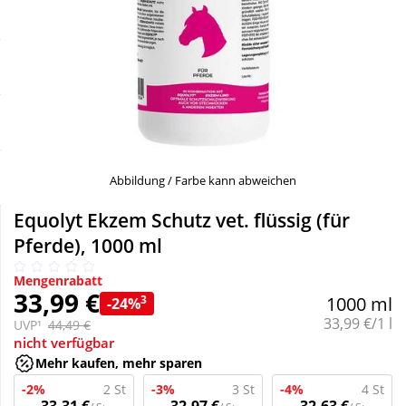
Sale
Körperpflege & Kosmetik
Schnäppchen
Liebe & Erotik
Sparsets
Mutter & Kind
Täglich gut versorgt
Nahrungsergänzung
Abbildung / Farbe kann abweichen
Equolyt Ekzem Schutz vet. flüssig (für
Natur & Homöopathie
Pferde), 1000 ml
Mengenrabatt
Sanitätshaus
33,99 €
3
1000 ml
-24%
Grundpreis:
33,99 €/1 l
UVP¹
44,49 €
nicht verfügbar
Sport & Fitness
Mehr kaufen, mehr sparen
-2%
2 St
-3%
3 St
-4%
4 St
Tierbedarf