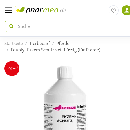
Startseite
Tierbedarf
Pferde
zurück
zurück
Equolyt Ekzem Schutz vet. flüssig (für Pferde)
ÜBERSICHT AKTIONEN
ÜBERSICHT KATEGORIEN
3
-24%
Aktuelle Coupons
Arzneimittel
Gratis dazu
Bio & Genuss
Neuheiten
Diabetes