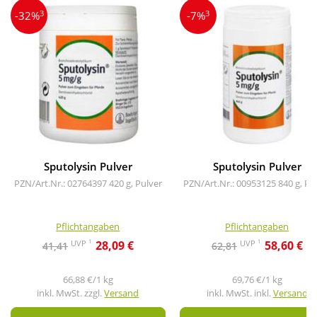
3
3
-32%
-7%
Sputolysin Pulver
Sputolysin Pulver
PZN/Art.Nr.: 02764397
420 g, Pulver
PZN/Art.Nr.: 00953125
840 g, Pu
Pflichtangaben
Pflichtangaben
1
1
UVP
UVP
28,09 €
58,60 €
41,41
62,81
66,88 €/1 kg
69,76 €/1 kg
inkl. MwSt. zzgl.
Versand
inkl. MwSt. inkl.
Versand