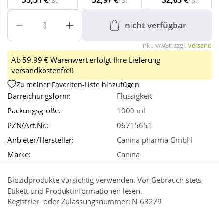
33,31 €
32,97 €
32,63 €
/ St
/ St
/ St
nicht verfügbar
Wellness
inkl. MwSt. zzgl.
Versand
Ab 59.99 € Warenwert erfolgt Ihre Lieferung
versandkostenfrei!
Zu meiner Favoriten-Liste hinzufügen
Darreichungsform:
Flüssigkeit
Packungsgröße:
1000 ml
PZN/Art.Nr.:
06715651
Anbieter/Hersteller:
Canina pharma GmbH
Marke:
Canina
Biozidprodukte vorsichtig verwenden. Vor Gebrauch stets
Etikett und Produktinformationen lesen.
Registrier- oder Zulassungsnummer: N-63279