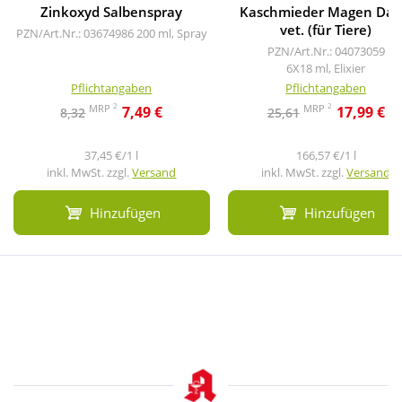
Zinkoxyd Salbenspray
Kaschmieder Magen Da
vet. (für Tiere)
PZN/Art.Nr.: 03674986
200 ml, Spray
PZN/Art.Nr.: 04073059
6X18 ml, Elixier
Pflichtangaben
Pflichtangaben
2
2
MRP
MRP
7,49 €
17,99 €
8,32
25,61
37,45 €/1 l
166,57 €/1 l
inkl. MwSt. zzgl.
Versand
inkl. MwSt. zzgl.
Versand
Hinzufügen
Hinzufügen