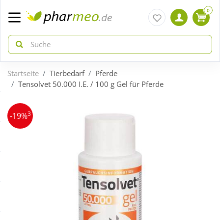
0
Startseite
Tierbedarf
Pferde
zurück
zurück
Tensolvet 50.000 I.E. / 100 g Gel für Pferde
ÜBERSICHT AKTIONEN
ÜBERSICHT KATEGORIEN
3
-19%
Aktuelle Coupons
Arzneimittel
Gratis dazu
Bio & Genuss
Neuheiten
Diabetes