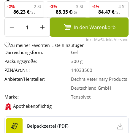
-2%
2 St
-3%
3 St
-4%
4 St
86,23 €
85,35 €
84,47 €
/ St
/ St
/ St
Wellness
In den Warenkorb
inkl. MwSt. inkl. Versand
Zu meiner Favoriten-Liste hinzufügen
Darreichungsform:
Gel
Packungsgröße:
300 g
PZN/Art.Nr.:
14033500
Anbieter/Hersteller:
Dechra Veterinary Products
Deutschland GmbH
Marke:
Tensolvet
Apothekenpflichtig
Beipackzettel (PDF)