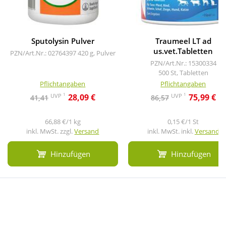
Sputolysin Pulver
Traumeel LT ad
us.vet.Tabletten
PZN/Art.Nr.: 02764397
420 g, Pulver
PZN/Art.Nr.: 15300334
500 St, Tabletten
Pflichtangaben
Pflichtangaben
1
1
UVP
UVP
28,09 €
75,99 €
41,41
86,57
66,88 €/1 kg
0,15 €/1 St
inkl. MwSt. zzgl.
Versand
inkl. MwSt. inkl.
Versand
Hinzufügen
Hinzufügen