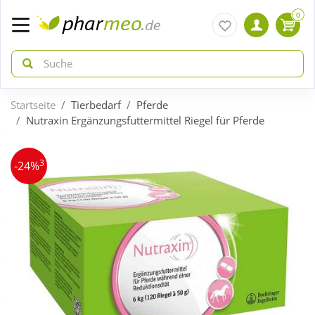
0
Startseite
Tierbedarf
Pferde
zurück
zurück
Nutraxin Ergänzungsfuttermittel Riegel für Pferde
ÜBERSICHT AKTIONEN
ÜBERSICHT KATEGORIEN
3
-24%
Aktuelle Coupons
Arzneimittel
Gratis dazu
Bio & Genuss
Neuheiten
Diabetes