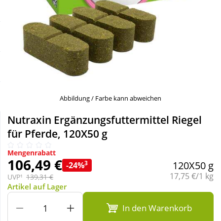
Sale
Körperpflege & Kosmetik
Schnäppchen
Liebe & Erotik
Sparsets
Mutter & Kind
Täglich gut versorgt
Nahrungsergänzung
Abbildung / Farbe kann abweichen
Nutraxin Ergänzungsfuttermittel Riegel
Natur & Homöopathie
für Pferde, 120X50 g
Mengenrabatt
Sanitätshaus
106,49 €
3
120X50 g
-24%
Grundpreis:
17,75 €/1 kg
UVP¹
139,31 €
Artikel auf Lager
Sport & Fitness
In den Warenkorb
Tierbedarf