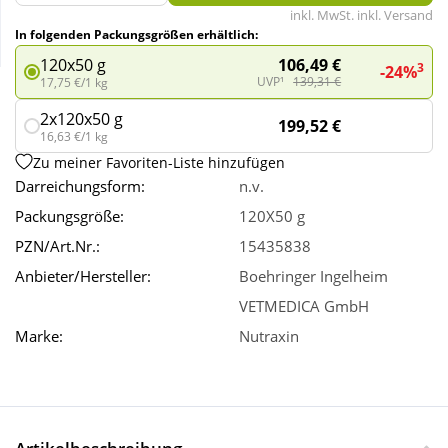
inkl. MwSt. inkl. Versand
In folgenden Packungsgrößen erhältlich:
Wellness
106,49 €
120x50 g
3
-24%
UVP¹
139,31 €
17,75 €/1 kg
2x120x50 g
199,52 €
16,63 €/1 kg
Zu meiner Favoriten-Liste hinzufügen
Darreichungsform:
n.v.
Packungsgröße:
120X50 g
PZN/Art.Nr.:
15435838
Anbieter/Hersteller:
Boehringer Ingelheim
VETMEDICA GmbH
Marke:
Nutraxin