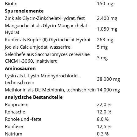
Biotin
150 mg
Spurenelemente
Zink als Glycin-Zinkchelat-Hydrat, fest
2.400 mg
Manganchelat als Glycin-Manganchelat-
1.050 mg
Hydrat
Kupfer als Kupfer (II)-Glycinchelat-Hydrat
263 mg
Jod als Calciumjodat, wasserfrei
5 mg
Selenhefe aus Saccharomyces cerevisiae
3 mg
CNCM I-3060, inaktiviert
Aminosäuren
Lysin als L-Lysin-Mnohydrochlorid,
38.000 mg
technisch rein
Methionin als DL-Methionin, technisch rein
14.000 mg
analytische Bestandteile
Rohprotein
22,0 %
Rohasche
12,0 %
Rohöle und -fette
8,0 %
Rohfaser
12,5 %
Natrium
0,3 %