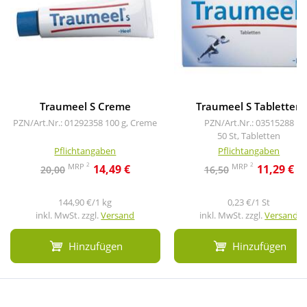
Traumeel S Creme
Traumeel S Tabletten
PZN/Art.Nr.: 01292358
100 g, Creme
PZN/Art.Nr.: 03515288
50 St, Tabletten
Pflichtangaben
Pflichtangaben
2
2
MRP
MRP
14,49 €
11,29 €
20,00
16,50
144,90 €/1 kg
0,23 €/1 St
inkl. MwSt. zzgl.
Versand
inkl. MwSt. zzgl.
Versand
Hinzufügen
Hinzufügen