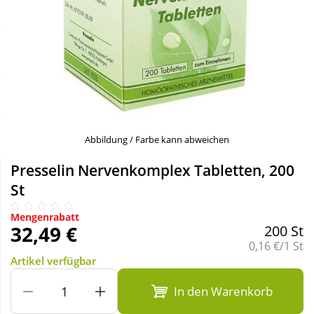
Sale
Körperpflege & Kosmetik
Schnäppchen
Liebe & Erotik
Sparsets
Mutter & Kind
Täglich gut versorgt
Nahrungsergänzung
Abbildung / Farbe kann abweichen
Presselin Nervenkomplex Tabletten, 200
Natur & Homöopathie
St
Mengenrabatt
Sanitätshaus
32,49 €
200 St
Grundpreis:
0,16 €/1 St
Artikel verfügbar
Sport & Fitness
In den Warenkorb
Tierbedarf