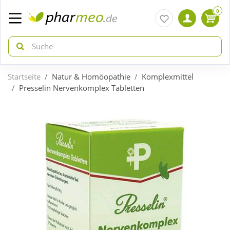
0
Startseite
Natur & Homöopathie
Komplexmittel
zurück
zurück
Presselin Nervenkomplex Tabletten
ÜBERSICHT AKTIONEN
ÜBERSICHT KATEGORIEN
Aktuelle Coupons
Arzneimittel
Gratis dazu
Bio & Genuss
Neuheiten
Diabetes