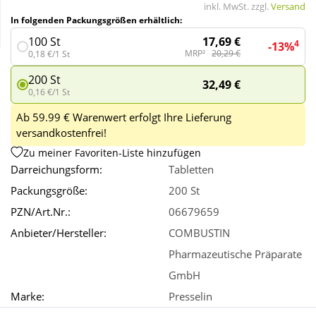
inkl. MwSt. zzgl.
Versand
In folgenden Packungsgrößen erhältlich:
Wellness
17,69 €
100 St
4
-13%
MRP²
20,29 €
0,18 €/1 St
200 St
32,49 €
0,16 €/1 St
Ab 59.99 € Warenwert erfolgt Ihre Lieferung
versandkostenfrei!
Zu meiner Favoriten-Liste hinzufügen
Darreichungsform:
Tabletten
Packungsgröße:
200 St
PZN/Art.Nr.:
06679659
Anbieter/Hersteller:
COMBUSTIN
Pharmazeutische Präparate
GmbH
Marke:
Presselin