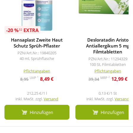
-20 %
EXTRA
32
Hansaplast Zweite Haut
Desloratadin Aristo
Schutz Sprüh-Pflaster
Antiallergikum 5 mg
Filmtabletten
PZN/Art.Nr.: 19840205
40 ml, Sprühflasche
PZN/Art.Nr.: 11294329
100 St, Filmtabletten
Pflichtangaben
Pflichtangaben
1
2
UVP
MRP
8,49 €
12,99 €
8,95
39,34
212,25 €/1 l
0,13 €/1 St
inkl. MwSt. zzgl.
Versand
inkl. MwSt. zzgl.
Versand
Hinzufügen
Hinzufügen