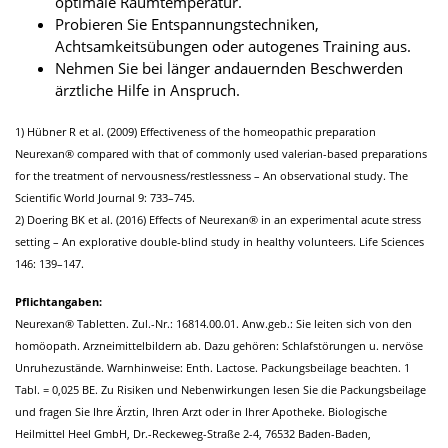
optimale Raumtemperatur.
Probieren Sie Entspannungstechniken,
Achtsamkeitsübungen oder autogenes Training aus.
Nehmen Sie bei länger andauernden Beschwerden
ärztliche Hilfe in Anspruch.
1) Hübner R et al. (2009) Effectiveness of the homeopathic preparation
Neurexan® compared with that of commonly used valerian-based preparations
for the treatment of nervousness/restlessness – An observational study. The
Scientific World Journal 9: 733–745.
2) Doering BK et al. (2016) Effects of Neurexan® in an experimental acute stress
setting – An explorative double-blind study in healthy volunteers. Life Sciences
146: 139–147.
Pflichtangaben:
Neurexan® Tabletten. Zul.-Nr.: 16814.00.01. Anw.geb.: Sie leiten sich von den
homöopath. Arzneimittelbildern ab. Dazu gehören: Schlafstörungen u. nervöse
Unruhezustände. Warnhinweise: Enth. Lactose. Packungsbeilage beachten. 1
Tabl. = 0,025 BE. Zu Risiken und Nebenwirkungen lesen Sie die Packungsbeilage
und fragen Sie Ihre Ärztin, Ihren Arzt oder in Ihrer Apotheke. Biologische
Heilmittel Heel GmbH, Dr.-Reckeweg-Straße 2-4, 76532 Baden-Baden,