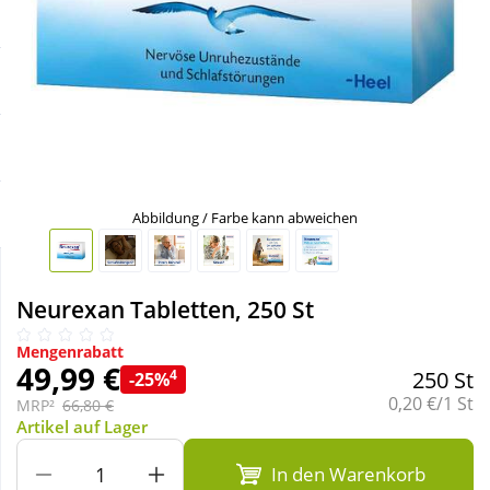
Sale
Körperpflege & Kosmetik
Schnäppchen
Liebe & Erotik
Sparsets
Mutter & Kind
Täglich gut versorgt
Nahrungsergänzung
Abbildung / Farbe kann abweichen
Natur & Homöopathie
Neurexan Tabletten, 250 St
Sanitätshaus
Mengenrabatt
49,99 €
4
250 St
-25%
Grundpreis:
0,20 €/1 St
MRP²
66,80 €
Sport & Fitness
Artikel auf Lager
In den Warenkorb
Tierbedarf