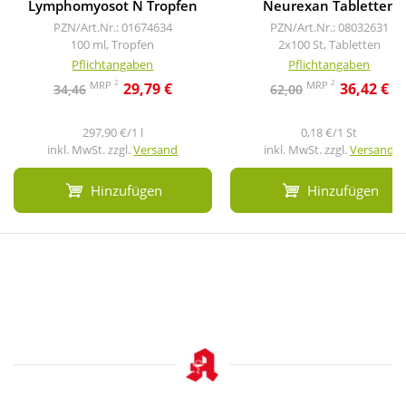
Lymphomyosot N Tropfen
Neurexan Tabletten
PZN/Art.Nr.: 01674634
PZN/Art.Nr.: 08032631
100 ml, Tropfen
2x100 St, Tabletten
Pflichtangaben
Pflichtangaben
2
2
MRP
MRP
29,79 €
36,42 €
34,46
62,00
297,90 €/1 l
0,18 €/1 St
inkl. MwSt. zzgl.
Versand
inkl. MwSt. zzgl.
Versand
Hinzufügen
Hinzufügen