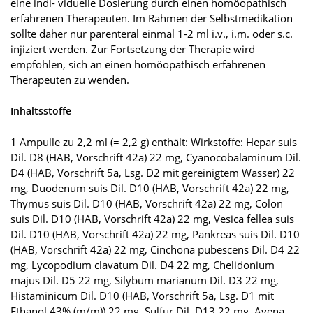
eine indi- viduelle Dosierung durch einen homöopathisch
erfahrenen Therapeuten. Im Rahmen der Selbstmedikation
sollte daher nur parenteral einmal 1-2 ml i.v., i.m. oder s.c.
injiziert werden. Zur Fortsetzung der Therapie wird
empfohlen, sich an einen homöopathisch erfahrenen
Therapeuten zu wenden.
Inhaltsstoffe
1 Ampulle zu 2,2 ml (= 2,2 g) enthält: Wirkstoffe: Hepar suis
Dil. D8 (HAB, Vorschrift 42a) 22 mg, Cyanocobalaminum Dil.
D4 (HAB, Vorschrift 5a, Lsg. D2 mit gereinigtem Wasser) 22
mg, Duodenum suis Dil. D10 (HAB, Vorschrift 42a) 22 mg,
Thymus suis Dil. D10 (HAB, Vorschrift 42a) 22 mg, Colon
suis Dil. D10 (HAB, Vorschrift 42a) 22 mg, Vesica fellea suis
Dil. D10 (HAB, Vorschrift 42a) 22 mg, Pankreas suis Dil. D10
(HAB, Vorschrift 42a) 22 mg, Cinchona pubescens Dil. D4 22
mg, Lycopodium clavatum Dil. D4 22 mg, Chelidonium
majus Dil. D5 22 mg, Silybum marianum Dil. D3 22 mg,
Histaminicum Dil. D10 (HAB, Vorschrift 5a, Lsg. D1 mit
Ethanol 43% (m/m)) 22 mg, Sulfur Dil. D13 22 mg, Avena