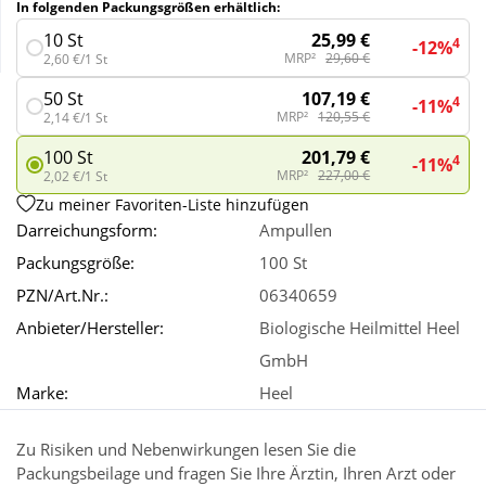
In folgenden Packungsgrößen erhältlich:
25,99 €
10 St
4
-12%
Wellness
MRP²
29,60 €
2,60 €/1 St
107,19 €
50 St
4
-11%
MRP²
120,55 €
2,14 €/1 St
201,79 €
100 St
4
-11%
MRP²
227,00 €
2,02 €/1 St
Zu meiner Favoriten-Liste hinzufügen
Darreichungsform:
Ampullen
Packungsgröße:
100 St
PZN/Art.Nr.:
06340659
Anbieter/Hersteller:
Biologische Heilmittel Heel
GmbH
Marke:
Heel
Zu Risiken und Nebenwirkungen lesen Sie die
Packungsbeilage und fragen Sie Ihre Ärztin, Ihren Arzt oder