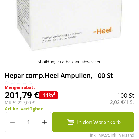
Sale
Körperpflege & Kosmetik
Schnäppchen
Liebe & Erotik
Sparsets
Mutter & Kind
Täglich gut versorgt
Nahrungsergänzung
Abbildung / Farbe kann abweichen
Hepar comp.Heel Ampullen, 100 St
Natur & Homöopathie
Mengenrabatt
201,79 €
4
100 St
-11%
Sanitätshaus
Grundpreis:
2,02 €/1 St
MRP²
227,00 €
Artikel verfügbar
Sport & Fitness
In den Warenkorb
inkl. MwSt. inkl. Versand
Tierbedarf