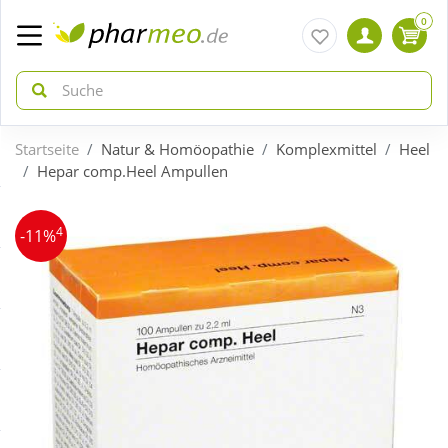
0
Startseite
Natur & Homöopathie
Komplexmittel
Heel
zurück
zurück
Hepar comp.Heel Ampullen
ÜBERSICHT AKTIONEN
ÜBERSICHT KATEGORIEN
4
-11%
Aktuelle Coupons
Arzneimittel
Gratis dazu
Bio & Genuss
Neuheiten
Diabetes