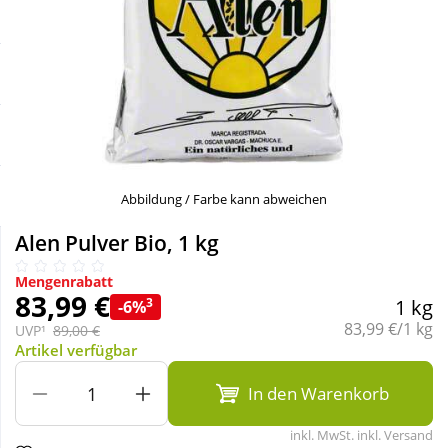
Sale
Körperpflege & Kosmetik
Schnäppchen
Liebe & Erotik
Sparsets
Mutter & Kind
Täglich gut versorgt
Nahrungsergänzung
Abbildung / Farbe kann abweichen
Alen Pulver Bio, 1 kg
Natur & Homöopathie
Mengenrabatt
83,99 €
3
1 kg
-6%
Sanitätshaus
Grundpreis:
83,99 €/1 kg
UVP¹
89,00 €
Artikel verfügbar
Sport & Fitness
In den Warenkorb
inkl. MwSt. inkl. Versand
Tierbedarf