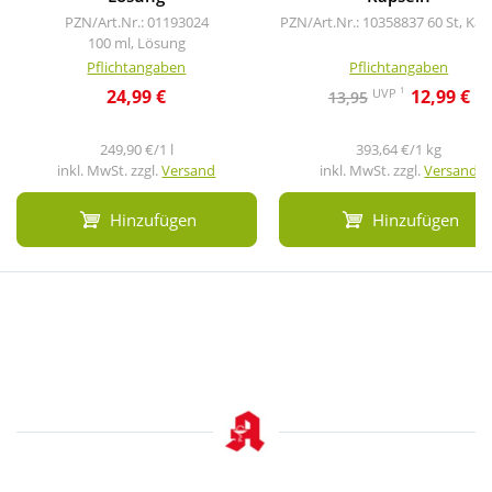
PZN/Art.Nr.: 01193024
PZN/Art.Nr.: 10358837
60 St, Kap
100 ml, Lösung
Pflichtangaben
Pflichtangaben
1
UVP
24,99 €
12,99 €
13,95
249,90 €/1 l
393,64 €/1 kg
inkl. MwSt. zzgl.
Versand
inkl. MwSt. zzgl.
Versand
Hinzufügen
Hinzufügen