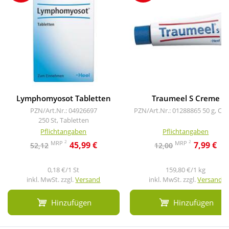
Lymphomyosot Tabletten
Traumeel S Creme
PZN/Art.Nr.: 04926697
PZN/Art.Nr.: 01288865
50 g, Cr
250 St, Tabletten
Pflichtangaben
Pflichtangaben
2
2
MRP
MRP
45,99 €
7,99 €
52,12
12,00
0,18 €/1 St
159,80 €/1 kg
inkl. MwSt. zzgl.
Versand
inkl. MwSt. zzgl.
Versand
Hinzufügen
Hinzufügen