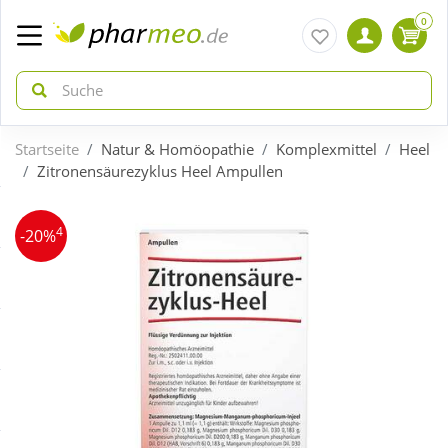
0
Startseite
Natur & Homöopathie
Komplexmittel
Heel
zurück
zurück
Zitronensäurezyklus Heel Ampullen
ÜBERSICHT AKTIONEN
ÜBERSICHT KATEGORIEN
4
-20%
Aktuelle Coupons
Arzneimittel
Gratis dazu
Bio & Genuss
Neuheiten
Diabetes