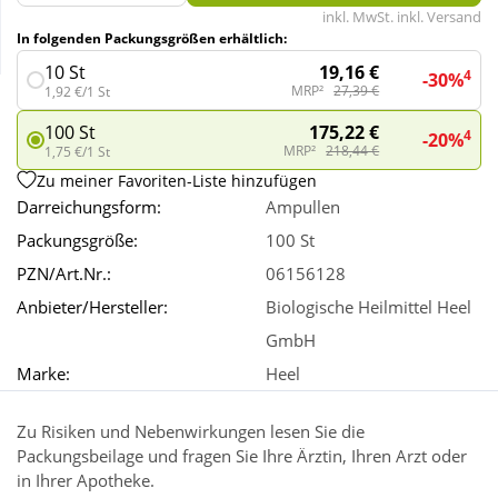
inkl. MwSt. inkl. Versand
In folgenden Packungsgrößen erhältlich:
Wellness
19,16 €
10 St
4
-30%
MRP²
27,39 €
1,92 €/1 St
175,22 €
100 St
4
-20%
MRP²
218,44 €
1,75 €/1 St
Zu meiner Favoriten-Liste hinzufügen
Darreichungsform:
Ampullen
Packungsgröße:
100 St
PZN/Art.Nr.:
06156128
Anbieter/Hersteller:
Biologische Heilmittel Heel
GmbH
Marke:
Heel
Zu Risiken und Nebenwirkungen lesen Sie die
Packungsbeilage und fragen Sie Ihre Ärztin, Ihren Arzt oder
in Ihrer Apotheke.