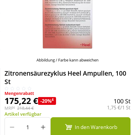
Sale
Körperpflege & Kosmetik
Schnäppchen
Liebe & Erotik
Sparsets
Mutter & Kind
Täglich gut versorgt
Nahrungsergänzung
Abbildung / Farbe kann abweichen
Zitronensäurezyklus Heel Ampullen, 100
Natur & Homöopathie
St
Mengenrabatt
Sanitätshaus
175,22 €
4
100 St
-20%
Grundpreis:
1,75 €/1 St
MRP²
218,44 €
Artikel verfügbar
Sport & Fitness
In den Warenkorb
Tierbedarf