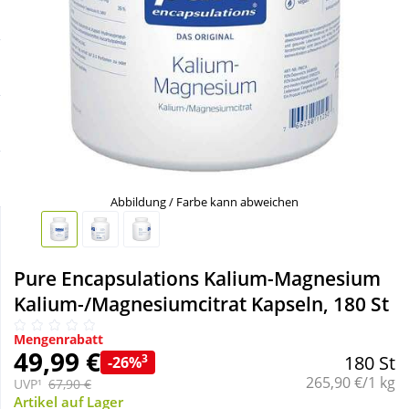
Sale
Körperpflege & Kosmetik
Schnäppchen
Liebe & Erotik
Sparsets
Mutter & Kind
Täglich gut versorgt
Nahrungsergänzung
Abbildung / Farbe kann abweichen
Natur & Homöopathie
Pure Encapsulations Kalium-Magnesium
Sanitätshaus
Kalium-/Magnesiumcitrat Kapseln, 180 St
Mengenrabatt
Sport & Fitness
49,99 €
3
180 St
-26%
Grundpreis:
265,90 €/1 kg
UVP¹
67,90 €
Tierbedarf
Artikel auf Lager