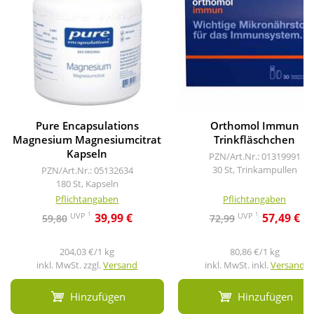
Pure Encapsulations
Orthomol Immun
Magnesium Magnesiumcitrat
Trinkfläschchen
Kapseln
PZN/Art.Nr.: 01319991
30 St, Trinkampullen
PZN/Art.Nr.: 05132634
180 St, Kapseln
Pflichtangaben
Pflichtangaben
1
1
UVP
UVP
39,99 €
57,49 €
59,80
72,99
204,03 €/1 kg
80,86 €/1 kg
inkl. MwSt. zzgl.
Versand
inkl. MwSt. inkl.
Versand
Hinzufügen
Hinzufügen