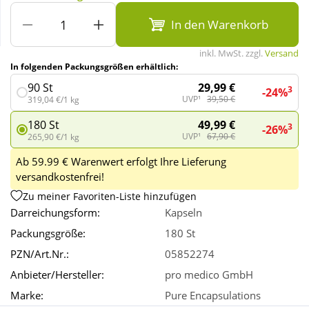
In den Warenkorb
Wellness
inkl. MwSt. zzgl.
Versand
In folgenden Packungsgrößen erhältlich:
29,99 €
90 St
3
-24%
UVP¹
39,50 €
319,04 €/1 kg
49,99 €
180 St
3
-26%
UVP¹
67,90 €
265,90 €/1 kg
Ab 59.99 € Warenwert erfolgt Ihre Lieferung
versandkostenfrei!
Zu meiner Favoriten-Liste hinzufügen
Darreichungsform:
Kapseln
Packungsgröße:
180 St
PZN/Art.Nr.:
05852274
Anbieter/Hersteller:
pro medico GmbH
Marke:
Pure Encapsulations