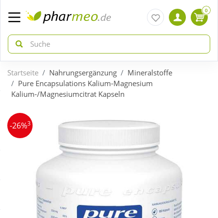
0
Startseite
Nahrungsergänzung
Mineralstoffe
zurück
zurück
Pure Encapsulations Kalium-Magnesium
Kalium-/Magnesiumcitrat Kapseln
ÜBERSICHT AKTIONEN
ÜBERSICHT KATEGORIEN
3
-26%
Aktuelle Coupons
Arzneimittel
Gratis dazu
Bio & Genuss
Neuheiten
Diabetes