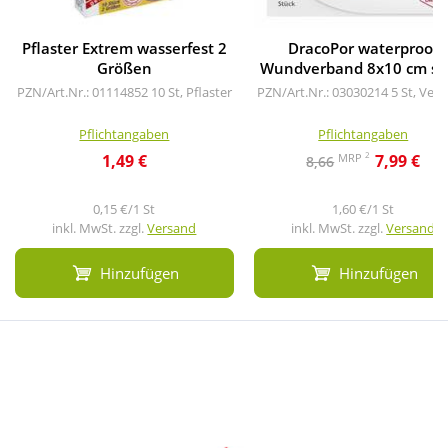
Pflaster Extrem wasserfest 2
DracoPor waterproof
Größen
Wundverband 8x10 cm ste
PZN/Art.Nr.: 01114852
10 St, Pflaster
PZN/Art.Nr.: 03030214
5 St, Ver
Pflichtangaben
Pflichtangaben
2
MRP
1,49 €
7,99 €
8,66
0,15 €/1 St
1,60 €/1 St
inkl. MwSt. zzgl.
Versand
inkl. MwSt. zzgl.
Versand
Hinzufügen
Hinzufügen