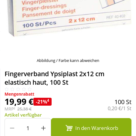
Sale
Körperpflege & Kosmetik
Schnäppchen
Liebe & Erotik
Sparsets
Mutter & Kind
Täglich gut versorgt
Nahrungsergänzung
Abbildung / Farbe kann abweichen
Fingerverband Ypsiplast 2x12 cm
Natur & Homöopathie
elastisch haut, 100 St
Mengenrabatt
Sanitätshaus
19,99 €
4
100 St
-21%
Grundpreis:
0,20 €/1 St
MRP²
25,38 €
Artikel verfügbar
Sport & Fitness
In den Warenkorb
Tierbedarf