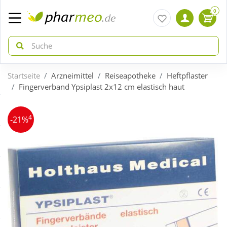
0
Startseite
Arzneimittel
Reiseapotheke
Heftpflaster
zurück
zurück
Fingerverband Ypsiplast 2x12 cm elastisch haut
ÜBERSICHT AKTIONEN
ÜBERSICHT KATEGORIEN
4
-21%
Aktuelle Coupons
Arzneimittel
Gratis dazu
Bio & Genuss
Neuheiten
Diabetes