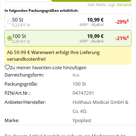
inkl. MwSt. zzgl.
Versand
In folgenden Packungsgrößen erhältlich:
Wellness
10,99 €
50 St
4
-29%
MRP²
15,49 €
0,22 €/1 St
19,99 €
100 St
4
-21%
MRP²
25,38 €
0,20 €/1 St
Ab 59.99 € Warenwert erfolgt Ihre Lieferung
versandkostenfrei!
Zu meiner Favoriten-Liste hinzufügen
Darreichungsform:
n.v.
Packungsgröße:
100 St
PZN/Art.Nr.:
04747291
Anbieter/Hersteller:
Holthaus Medical GmbH &
Co. KG
Marke:
Ypsiplast