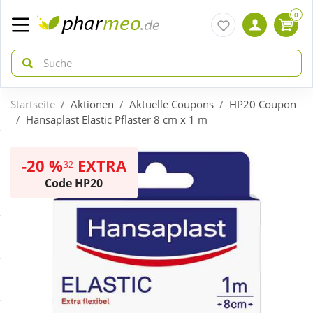
0
Startseite
Aktionen
Aktuelle Coupons
HP20 Coupon
zurück
zurück
Hansaplast Elastic Pflaster 8 cm x 1 m
ÜBERSICHT AKTIONEN
ÜBERSICHT KATEGORIEN
-20 %
EXTRA
32
Code HP20
Aktuelle Coupons
Arzneimittel
Gratis dazu
Bio & Genuss
Neuheiten
Diabetes