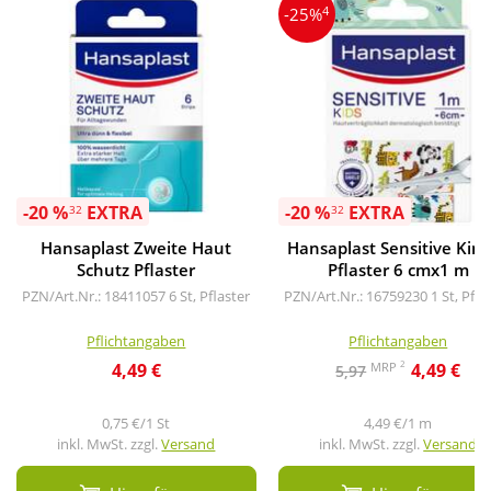
4
-25%
-20 %
EXTRA
-20 %
EXTRA
32
32
Hansaplast Zweite Haut
Hansaplast Sensitive Kin
Schutz Pflaster
Pflaster 6 cmx1 m
PZN/Art.Nr.: 18411057
6 St, Pflaster
PZN/Art.Nr.: 16759230
1 St, Pfla
Pflichtangaben
Pflichtangaben
2
MRP
4,49 €
4,49 €
5,97
0,75 €/1 St
4,49 €/1 m
inkl. MwSt. zzgl.
Versand
inkl. MwSt. zzgl.
Versand