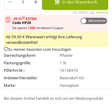
In den Warenkorb
inkl. MwSt. zzgl.
Versand
Wellness
32
-20 %
EXTRA
Aktivieren
Code HP20
Sie sparen
1,00€
mit diesem Coupon
Ab 59.99 € Warenwert erfolgt Ihre Lieferung
versandkostenfrei!
Zu meiner Favoriten-Liste hinzufügen
Darreichungsform:
Pflaster
Packungsgröße:
1 St
PZN/Art.Nr.:
16138410
Anbieter/Hersteller:
Beiersdorf AG
Marke:
Hansaplast
Bei diesem Artikel handelt es sich um ein Medizinprodukt.