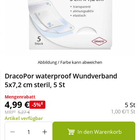
Sale
Körperpflege & Kosmetik
Schnäppchen
Liebe & Erotik
Sparsets
Mutter & Kind
Täglich gut versorgt
Nahrungsergänzung
Abbildung / Farbe kann abweichen
DracoPor waterproof Wundverband
Natur & Homöopathie
5x7,2 cm steril, 5 St
Mengenrabatt
Sanitätshaus
4,99 €
4
5 St
-5%
Grundpreis:
1,00 €/1 St
MRP²
5,27 €
Artikel verfügbar
Sport & Fitness
In den Warenkorb
Tierbedarf