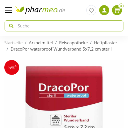
0
Startseite
Arzneimittel
Reiseapotheke
Heftpflaster
zurück
zurück
DracoPor waterproof Wundverband 5x7,2 cm steril
ÜBERSICHT AKTIONEN
ÜBERSICHT KATEGORIEN
4
-5%
Aktuelle Coupons
Arzneimittel
Gratis dazu
Bio & Genuss
Neuheiten
Diabetes