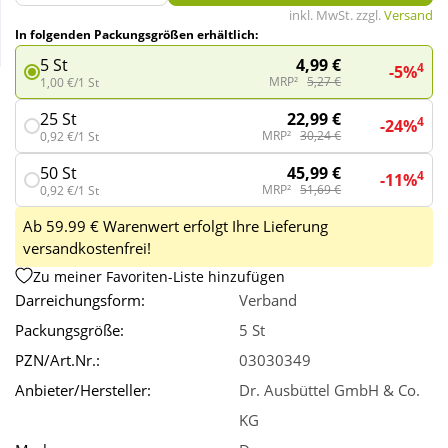
inkl. MwSt. zzgl.
Versand
In folgenden Packungsgrößen erhältlich:
Wellness
4,99 €
5 St
4
-5%
MRP²
5,27 €
1,00 €/1 St
22,99 €
25 St
4
-24%
MRP²
30,24 €
0,92 €/1 St
45,99 €
50 St
4
-11%
MRP²
51,69 €
0,92 €/1 St
Ab 59.99 € Warenwert erfolgt Ihre Lieferung
versandkostenfrei!
Zu meiner Favoriten-Liste hinzufügen
Darreichungsform:
Verband
Packungsgröße:
5 St
PZN/Art.Nr.:
03030349
Anbieter/Hersteller:
Dr. Ausbüttel GmbH & Co.
KG