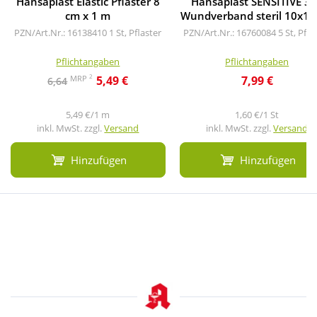
Hansaplast Elastic Pflaster 8
Hansaplast SENSITIVE 3
cm x 1 m
Wundverband steril 10x15
PZN/Art.Nr.: 16138410
1 St, Pflaster
PZN/Art.Nr.: 16760084
5 St, Pfla
Pflichtangaben
Pflichtangaben
2
MRP
5,49 €
7,99 €
6,64
5,49 €/1 m
1,60 €/1 St
inkl. MwSt. zzgl.
Versand
inkl. MwSt. zzgl.
Versand
Hinzufügen
Hinzufügen