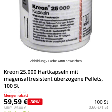
Sale
Körperpflege & Kosmetik
Schnäppchen
Liebe & Erotik
Sparsets
Mutter & Kind
Täglich gut versorgt
Nahrungsergänzung
Abbildung / Farbe kann abweichen
Natur & Homöopathie
Kreon 25.000 Hartkapseln mit
magensaftresistent überzogene Pellets,
Sanitätshaus
100 St
Sport & Fitness
Mengenrabatt
59,59 €
4
100 St
-30%
Grundpreis:
0,60 €/1 St
MRP²
85,00 €
Tierbedarf