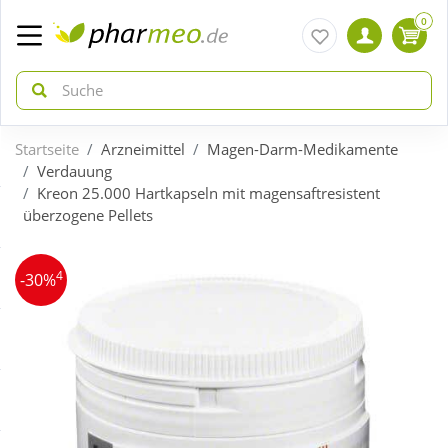
0
Startseite
Arzneimittel
Magen-Darm-Medikamente
zurück
zurück
Verdauung
Kreon 25.000 Hartkapseln mit magensaftresistent
überzogene Pellets
ÜBERSICHT AKTIONEN
ÜBERSICHT KATEGORIEN
4
Aktuelle Coupons
Arzneimittel
-30%
Gratis dazu
Bio & Genuss
Neuheiten
Diabetes