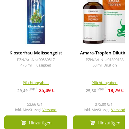
Klosterfrau Melissengeist
Amara-Tropfen Dilutio
PZN/Art.Nr.: 00580517
PZN/Art.Nr.: 01390138
475 ml, Flüssigkeit
50 ml, Dilution
Pflichtangaben
Pflichtangaben
1
2
UVP
MRP
25,49 €
18,79 €
29,49
25,30
53,66 €/1 l
375,80 €/1 l
inkl. MwSt. zzgl.
Versand
inkl. MwSt. zzgl.
Versand
Hinzufügen
Hinzufügen