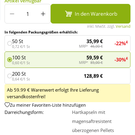
Artikel verfügbar
In den Warenkorb
Wellness
inkl. MwSt. zzgl.
Versand
In folgenden Packungsgrößen erhältlich:
35,99 €
50 St
4
-22%
MRP²
46,00 €
0,72 €/1 St
59,59 €
100 St
4
-30%
MRP²
85,00 €
0,60 €/1 St
200 St
128,89 €
0,64 €/1 St
Ab 59.99 € Warenwert erfolgt Ihre Lieferung
versandkostenfrei!
Zu meiner Favoriten-Liste hinzufügen
Darreichungsform:
Hartkapseln mit
magensaftresistent
überzogenen Pellets