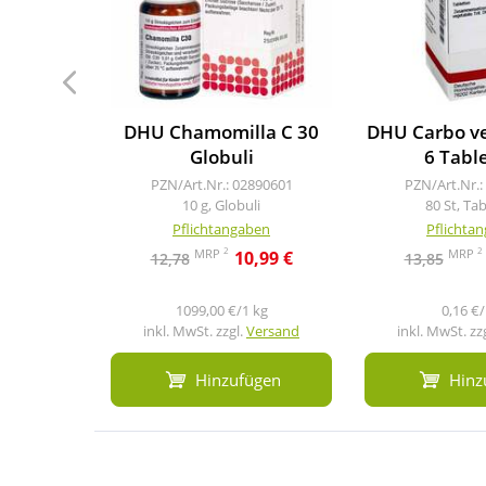
DHU Chamomilla C 30
DHU Carbo ve
Globuli
6 Tabl
PZN/Art.Nr.: 02890601
PZN/Art.Nr.:
10 g, Globuli
80 St, Ta
Pflichtangaben
Pflichta
2
2
MRP
MRP
10,99 €
12,78
13,85
1099,00 €/1 kg
0,16 €/
inkl. MwSt. zzgl.
Versand
inkl. MwSt. zz
Hinzufügen
Hinz