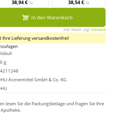
38,94 €
38,54 €
/ St
/ St
In den Warenkorb
inkl. MwSt. zzgl.
Versand
 Ihre Lieferung versandkostenfrei!
inzufügen
lobuli
0 g
4211248
HU-Arzneimittel GmbH & Co. KG
DHU
 lesen Sie die Packungsbeilage und fragen Sie Ihre
r Apotheke.