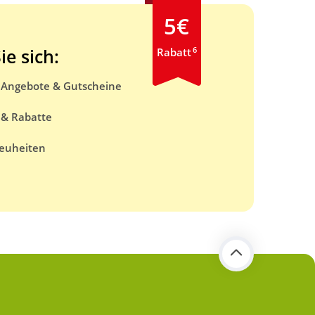
5€
6
ie sich:
Rabatt
e Angebote & Gutscheine
 & Rabatte
euheiten