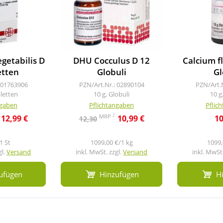
getabilis D
DHU Cocculus D 12
Calcium f
etten
Globuli
Gl
 01763906
PZN/Art.Nr.: 02890104
PZN/Art.
bletten
10 g, Globuli
10 g
ngaben
Pflichtangaben
Pflic
2
MRP
12,99 €
10,99 €
10
12,30
1 St
1099,00 €/1 kg
1099,
gl.
Versand
inkl. MwSt. zzgl.
Versand
inkl. MwSt.
ufügen
Hinzufügen
H