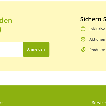
Sichern S
 den
!
Exklusiv
Aktionen
Anmelden
Produktn
ns
Service