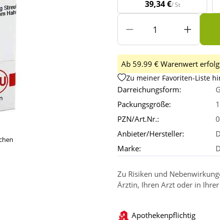
39,34 €
/ St
Ab 59.99 € Warenwert erfolgt
Zu meiner Favoriten-Liste h
Darreichungsform:
G
Packungsgröße:
1
PZN/Art.Nr.:
0
Anbieter/Hersteller:
D
ichen
Marke:
Zu Risiken und Nebenwirkungen
Ärztin, Ihren Arzt oder in Ihre
Apothekenpflichtig