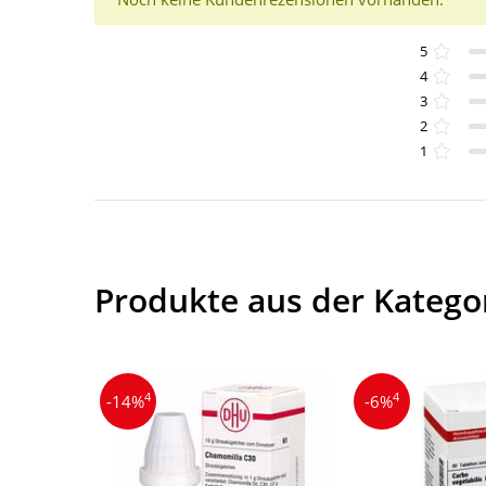
5
4
3
2
1
Produkte aus der Katego
4
4
-14%
-6%