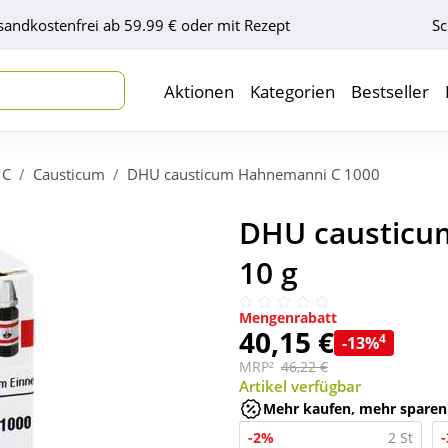
sandkostenfrei ab 59.99 € oder mit Rezept
Sc
Aktionen
Kategorien
Bestseller
C
Causticum
DHU causticum Hahnemanni C 1000
DHU causticu
10 g
Mengenrabatt
40,15 €
4
-13%
MRP²
46,22 €
Artikel verfügbar
Mehr kaufen, mehr sparen
-2%
2 St