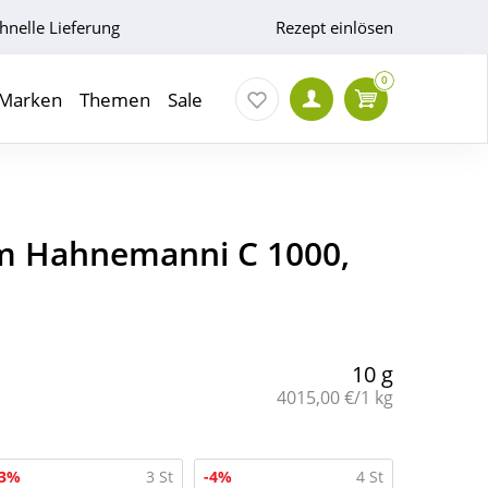
hnelle Lieferung
Rezept einlösen
0
Marken
Themen
Sale
m Hahnemanni C 1000,
10 g
Grundpreis:
4015,00 €/1 kg
-3%
3 St
-4%
4 St