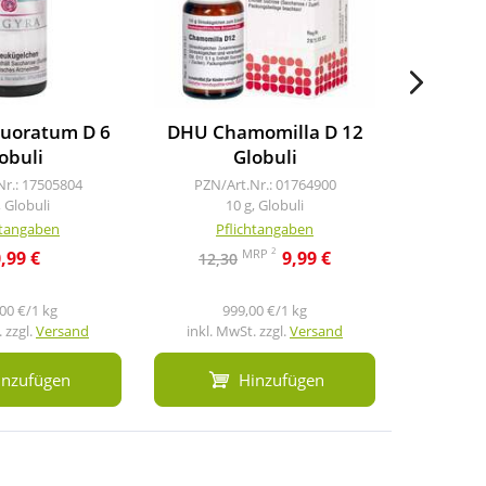
luoratum D 6
DHU Chamomilla D 12
DH
obuli
Globuli
carbonic
Nr.: 17505804
PZN/Art.Nr.: 01764900
PZN/A
, Globuli
10 g, Globuli
1
htangaben
Pflichtangaben
Pf
2
MRP
,99 €
9,99 €
12,30
12,7
00 €/1 kg
999,00 €/1 kg
10
 zzgl.
Versand
inkl. MwSt. zzgl.
Versand
inkl. M
inzufügen
Hinzufügen