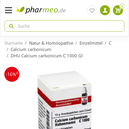
0
Startseite
Natur & Homöopathie
Einzelmittel
C
zurück
zurück
Calcium carbonicum
DHU Calcium carbonicum C 1000 Gl
ÜBERSICHT AKTIONEN
ÜBERSICHT KATEGORIEN
4
-16%
Aktuelle Coupons
Arzneimittel
Gratis dazu
Bio & Genuss
Neuheiten
Diabetes