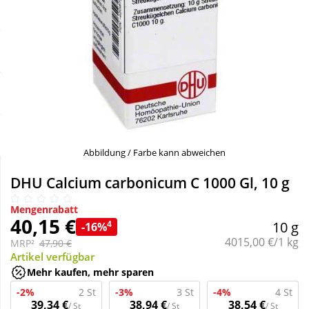
Sale
Körperpflege & Kosmetik
Schnäppchen
Liebe & Erotik
Sparsets
Mutter & Kind
Täglich gut versorgt
Nahrungsergänzung
Abbildung / Farbe kann abweichen
Natur & Homöopathie
DHU Calcium carbonicum C 1000 Gl, 10 g
Mengenrabatt
Sanitätshaus
40,15 €
4
10 g
-16%
Grundpreis:
4015,00 €/1 kg
MRP²
47,90 €
Artikel verfügbar
Sport & Fitness
Mehr kaufen, mehr sparen
-2%
2 St
-3%
3 St
-4%
4 St
Tierbedarf
39,34 €
38,94 €
38,54 €
/ St
/ St
/ St