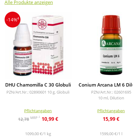
Alle Produkte anzeigen
4
-14%
DHU Chamomilla C 30 Globuli
Conium Arcana LM 6 Dilut
PZN/Art.Nr.: 02890601
10 g, Globuli
PZN/Art.Nr.: 02601695
10 ml, Dilution
Pflichtangaben
Pflichtangaben
2
MRP
10,99 €
15,99 €
12,78
1099,00 €/1 kg
1599,00 €/1 l