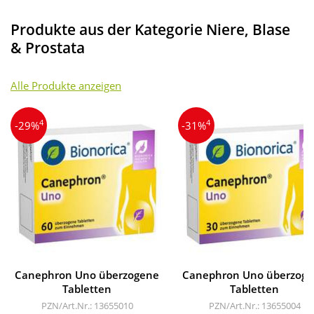
Produkte aus der Kategorie Niere, Blase
& Prostata
Alle Produkte anzeigen
4
4
-29%
-31%
Canephron Uno überzogene
Canephron Uno überzog
Tabletten
Tabletten
PZN/Art.Nr.: 13655010
PZN/Art.Nr.: 13655004