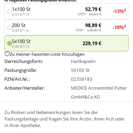
In folgenden Packungsgrößen erhältlich:
52,79 €
1x100 St
4
-13%
MRP²
60,61 €
0,53 €/1 St
Wellness
98,89 €
200 St
4
-18%
MRP²
120,87 €
0,49 €/1 St
5x100 St
229,19 €
0,46 €/1 St
Zu meiner Favoriten-Liste hinzufügen
Darreichungsform:
Hartkapseln
Packungsgröße:
5X100 St
PZN/Art.Nr.:
02358183
Anbieter/Hersteller:
MEDICE Arzneimittel Pütter
GmbH&Co.KG
Zu Risiken und Nebenwirkungen lesen Sie die
Packungsbeilage und fragen Sie Ihre Ärztin, Ihren Arzt oder
in Ihrer Apotheke.