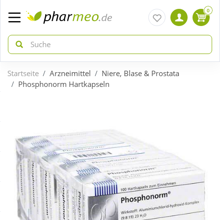
0
Startseite
Arzneimittel
Niere, Blase & Prostata
zurück
zurück
Phosphonorm Hartkapseln
ÜBERSICHT AKTIONEN
ÜBERSICHT KATEGORIEN
Aktuelle Coupons
Arzneimittel
Gratis dazu
Bio & Genuss
Neuheiten
Diabetes