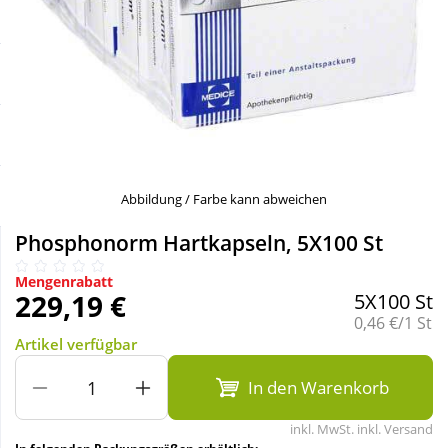
Sale
Körperpflege & Kosmetik
Schnäppchen
Liebe & Erotik
Sparsets
Mutter & Kind
Täglich gut versorgt
Nahrungsergänzung
Abbildung / Farbe kann abweichen
Phosphonorm Hartkapseln, 5X100 St
Natur & Homöopathie
Mengenrabatt
229,19 €
5X100 St
Sanitätshaus
Grundpreis:
0,46 €/1 St
Artikel verfügbar
Sport & Fitness
In den Warenkorb
inkl. MwSt. inkl. Versand
Tierbedarf