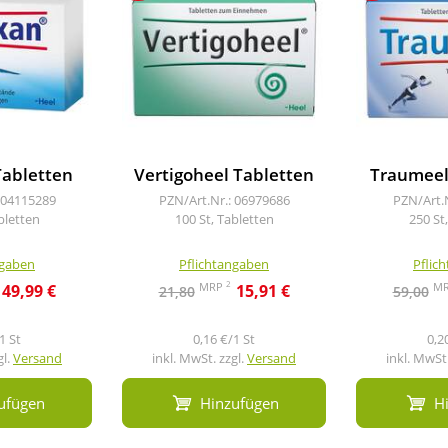
abletten
Vertigoheel Tabletten
Traumeel
 04115289
PZN/Art.Nr.: 06979686
PZN/Art.
bletten
100 St, Tabletten
250 St
ngaben
Pflichtangaben
Pflic
2
MRP
M
49,99 €
15,91 €
21,80
59,00
1 St
0,16 €/1 St
0,2
gl.
Versand
inkl. MwSt. zzgl.
Versand
inkl. MwSt.
ufügen
Hinzufügen
H