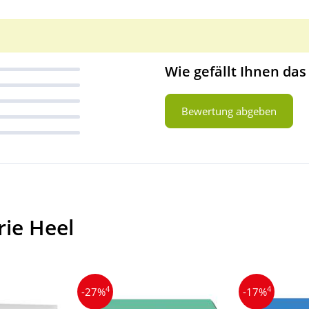
Wie gefällt Ihnen das
Bewertung abgeben
rie Heel
4
4
-27%
-17%