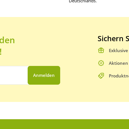
Deutschlands.
Sichern S
 den
!
Exklusiv
Aktionen
Anmelden
Produktn