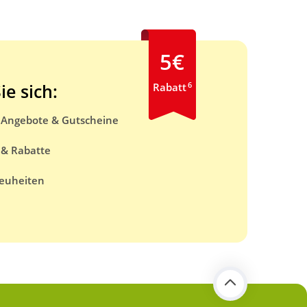
5€
6
ie sich:
Rabatt
e Angebote & Gutscheine
 & Rabatte
euheiten