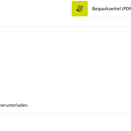
Beipackzettel (PDF
herunterladen.