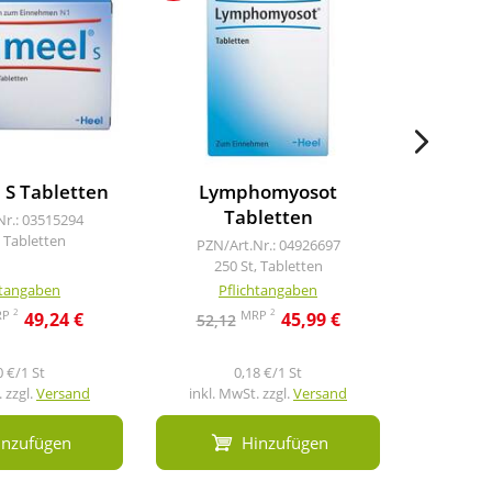
 S Tabletten
Lymphomyosot
Trau
Tabletten
Nr.: 03515294
PZN/A
, Tabletten
1
PZN/Art.Nr.: 04926697
250 St, Tabletten
htangaben
Pflichtangaben
Pf
2
2
RP
MRP
49,24 €
45,99 €
52,12
20,0
0 €/1 St
0,18 €/1 St
1
 zzgl.
Versand
inkl. MwSt. zzgl.
Versand
inkl. M
inzufügen
Hinzufügen