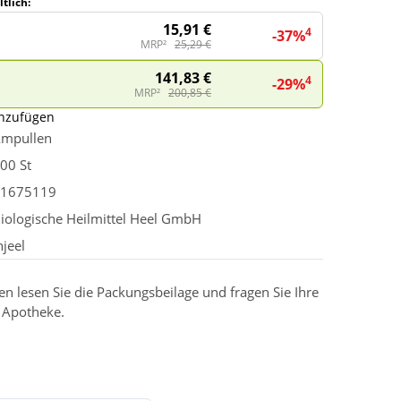
tlich:
15,91 €
4
-37%
MRP²
25,29 €
141,83 €
4
-29%
MRP²
200,85 €
inzufügen
mpullen
00 St
1675119
iologische Heilmittel Heel GmbH
njeel
 lesen Sie die Packungsbeilage und fragen Sie Ihre
r Apotheke.