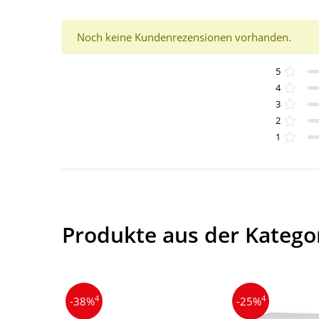
Noch keine Kundenrezensionen vorhanden.
5
4
3
2
1
Produkte aus der Katego
4
4
-38%
-25%