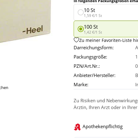
In folgenden Packungsgrößen erhäl
10 St
1,59 €/1 St
100 St
1,42 €/1 St
Zu meiner Favoriten-Liste h
Darreichungsform:
A
Packungsgröße:
1
PZN/Art.Nr.:
0
Anbieter/Hersteller:
B
Marke:
I
ichen
Zu Risiken und Nebenwirkungen
Ärztin, Ihren Arzt oder in Ihre
Apothekenpflichtig