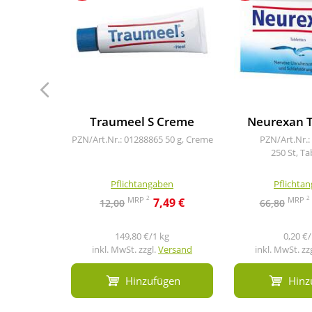
Traumeel S Creme
Neurexan T
PZN/Art.Nr.: 01288865
50 g, Creme
PZN/Art.Nr.:
250 St, Ta
Pflichtangaben
Pflichta
2
2
MRP
MRP
7,49 €
12,00
66,80
149,80 €/1 kg
0,20 €/
inkl. MwSt. zzgl.
Versand
inkl. MwSt. zz
Hinzufügen
Hinz