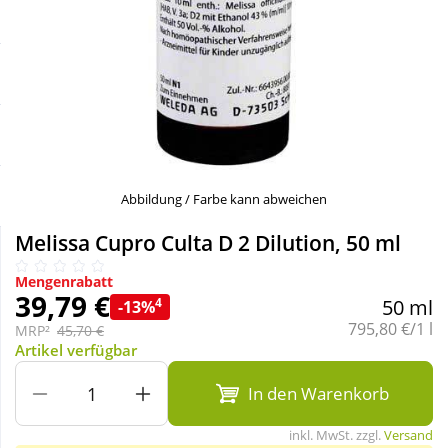
Sale
Körperpflege & Kosmetik
Schnäppchen
Liebe & Erotik
Sparsets
Mutter & Kind
Täglich gut versorgt
Nahrungsergänzung
Abbildung / Farbe kann abweichen
Melissa Cupro Culta D 2 Dilution, 50 ml
Natur & Homöopathie
Mengenrabatt
39,79 €
4
50 ml
-13%
Sanitätshaus
Grundpreis:
795,80 €/1 l
MRP²
45,70 €
Artikel verfügbar
Sport & Fitness
In den Warenkorb
inkl. MwSt. zzgl.
Versand
Tierbedarf