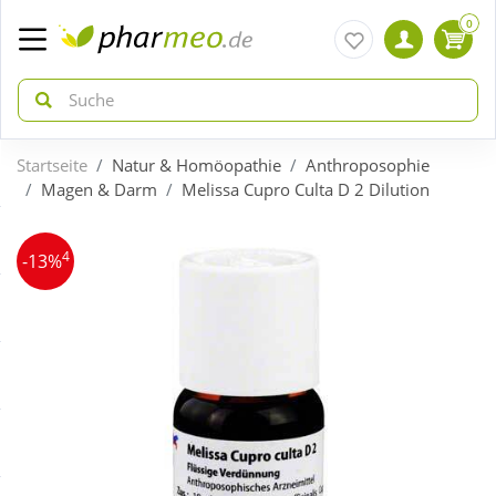
0
Startseite
Natur & Homöopathie
Anthroposophie
zurück
zurück
Magen & Darm
Melissa Cupro Culta D 2 Dilution
ÜBERSICHT AKTIONEN
ÜBERSICHT KATEGORIEN
4
-13%
Aktuelle Coupons
Arzneimittel
Gratis dazu
Bio & Genuss
Neuheiten
Diabetes