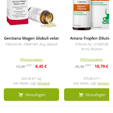
Gentiana Magen Globuli velat
Amara-Tropfen Dilutio
PZN/Art.Nr.: 00081441
20 g, Globuli
PZN/Art.Nr.: 01390138
50 ml, Dilution
Pflichtangaben
Pflichtangaben
2
2
MRP
MRP
8,45 €
18,79 €
13,30
25,30
422,50 €/1 kg
375,80 €/1 l
inkl. MwSt. zzgl.
Versand
inkl. MwSt. zzgl.
Versand
Hinzufügen
Hinzufügen