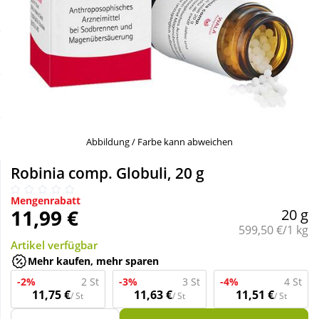
Sale
Körperpflege & Kosmetik
Schnäppchen
Liebe & Erotik
Sparsets
Mutter & Kind
Täglich gut versorgt
Nahrungsergänzung
Abbildung / Farbe kann abweichen
Robinia comp. Globuli, 20 g
Natur & Homöopathie
Mengenrabatt
11,99 €
20 g
Sanitätshaus
Grundpreis:
599,50 €/1 kg
Artikel verfügbar
Mehr kaufen, mehr sparen
Sport & Fitness
-2%
2 St
-3%
3 St
-4%
4 St
11,75 €
11,63 €
11,51 €
/ St
/ St
/ St
Tierbedarf