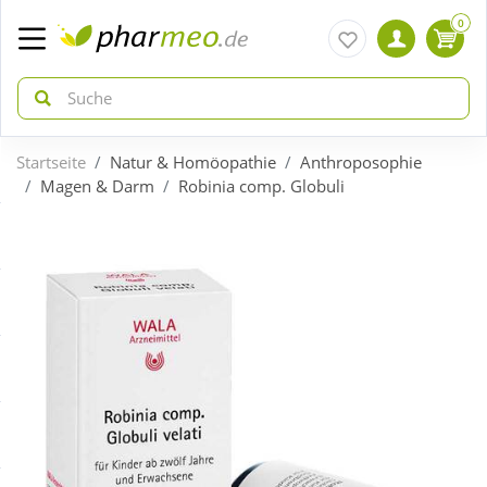
0
Startseite
Natur & Homöopathie
Anthroposophie
zurück
zurück
Magen & Darm
Robinia comp. Globuli
ÜBERSICHT AKTIONEN
ÜBERSICHT KATEGORIEN
Aktuelle Coupons
Arzneimittel
Gratis dazu
Bio & Genuss
Neuheiten
Diabetes