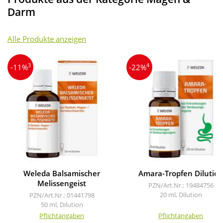
Darm
Alle Produkte anzeigen
3
4
-11%
-22%
Weleda Balsamischer
Amara-Tropfen Dilutio
Melissengeist
PZN/Art.Nr.: 19484756
20 ml, Dilution
PZN/Art.Nr.: 01441798
50 ml, Dilution
Pflichtangaben
Pflichtangaben