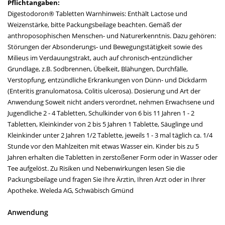
Pflichtangaben:
Digestodoron® Tabletten Warnhinweis: Enthält Lactose und
Weizenstärke, bitte Packungsbeilage beachten. Gemäß der
anthroposophischen Menschen- und Naturerkenntnis. Dazu gehören:
Störungen der Absonderungs- und Bewegungstätigkeit sowie des
Milieus im Verdauungstrakt, auch auf chronisch-entzündlicher
Grundlage, z.B. Sodbrennen, Übelkeit, Blähungen, Durchfälle,
Verstopfung, entzündliche Erkrankungen von Dünn- und Dickdarm
(Enteritis granulomatosa, Colitis ulcerosa). Dosierung und Art der
Anwendung Soweit nicht anders verordnet, nehmen Erwachsene und
Jugendliche 2 - 4 Tabletten, Schulkinder von 6 bis 11 Jahren 1 - 2
Tabletten, Kleinkinder von 2 bis 5 Jahren 1 Tablette, Säuglinge und
Kleinkinder unter 2 Jahren 1/2 Tablette, jeweils 1 - 3 mal täglich ca. 1/4
Stunde vor den Mahlzeiten mit etwas Wasser ein. Kinder bis zu 5
Jahren erhalten die Tabletten in zerstoßener Form oder in Wasser oder
Tee aufgelöst. Zu Risiken und Nebenwirkungen lesen Sie die
Packungsbeilage und fragen Sie Ihre Ärztin, Ihren Arzt oder in Ihrer
Apotheke. Weleda AG, Schwäbisch Gmünd
Anwendung