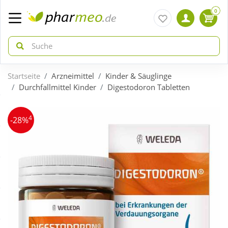
0
Startseite
Arzneimittel
Kinder & Säuglinge
zurück
zurück
Durchfallmittel Kinder
Digestodoron Tabletten
ÜBERSICHT AKTIONEN
ÜBERSICHT KATEGORIEN
4
-28%
Aktuelle Coupons
Arzneimittel
Gratis dazu
Bio & Genuss
Neuheiten
Diabetes