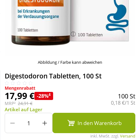
Sale
Körperpflege & Kosmetik
Schnäppchen
Liebe & Erotik
Sparsets
Mutter & Kind
Täglich gut versorgt
Nahrungsergänzung
Abbildung / Farbe kann abweichen
Digestodoron Tabletten, 100 St
Natur & Homöopathie
Mengenrabatt
17,99 €
4
100 St
-28%
Sanitätshaus
Grundpreis:
0,18 €/1 St
MRP²
24,91 €
Artikel auf Lager
Sport & Fitness
In den Warenkorb
inkl. MwSt. zzgl.
Versand
Tierbedarf