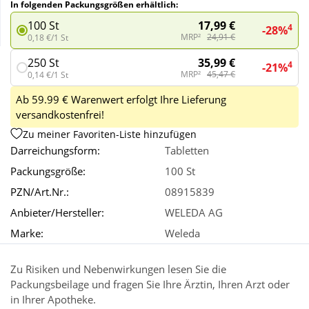
In folgenden Packungsgrößen erhältlich:
17,99 €
100 St
4
-28%
Wellness
MRP²
24,91 €
0,18 €/1 St
35,99 €
250 St
4
-21%
MRP²
45,47 €
0,14 €/1 St
Ab 59.99 € Warenwert erfolgt Ihre Lieferung
versandkostenfrei!
Zu meiner Favoriten-Liste hinzufügen
Darreichungsform:
Tabletten
Packungsgröße:
100 St
PZN/Art.Nr.:
08915839
Anbieter/Hersteller:
WELEDA AG
Marke:
Weleda
Zu Risiken und Nebenwirkungen lesen Sie die
Packungsbeilage und fragen Sie Ihre Ärztin, Ihren Arzt oder
in Ihrer Apotheke.