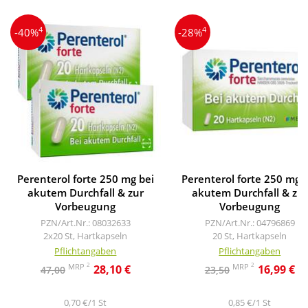
4
4
-40%
-28%
Perenterol forte 250 mg bei
Perenterol forte 250 mg 
akutem Durchfall & zur
akutem Durchfall & zur
Vorbeugung
Vorbeugung
PZN/Art.Nr.: 08032633
PZN/Art.Nr.: 04796869
2x20 St, Hartkapseln
20 St, Hartkapseln
Pflichtangaben
Pflichtangaben
2
2
MRP
MRP
28,10 €
16,99 €
47,00
23,50
0,70 €/1 St
0,85 €/1 St