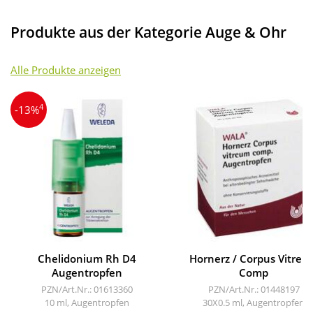
Produkte aus der Kategorie Auge & Ohr
Alle Produkte anzeigen
4
-13%
Chelidonium Rh D4
Hornerz / Corpus Vitre
Augentropfen
Comp
PZN/Art.Nr.: 01613360
PZN/Art.Nr.: 01448197
10 ml, Augentropfen
30X0.5 ml, Augentropfen