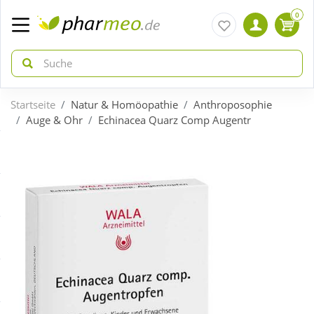
0
Startseite
Natur & Homöopathie
Anthroposophie
zurück
zurück
Auge & Ohr
Echinacea Quarz Comp Augentr
ÜBERSICHT AKTIONEN
ÜBERSICHT KATEGORIEN
Aktuelle Coupons
Arzneimittel
Gratis dazu
Bio & Genuss
Neuheiten
Diabetes