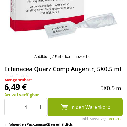
Sale
Körperpflege & Kosmetik
Schnäppchen
Liebe & Erotik
Sparsets
Mutter & Kind
Täglich gut versorgt
Nahrungsergänzung
Abbildung / Farbe kann abweichen
Echinacea Quarz Comp Augentr, 5X0.5 ml
Natur & Homöopathie
Mengenrabatt
6,49 €
5X0.5 ml
Sanitätshaus
Artikel verfügbar
In den Warenkorb
Sport & Fitness
inkl. MwSt. zzgl.
Versand
Tierbedarf
In folgenden Packungsgrößen erhältlich: