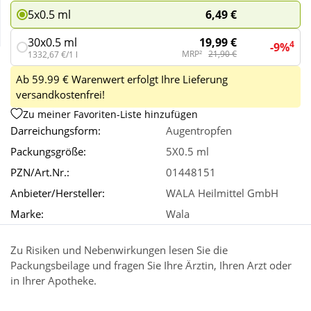
6,49 €
5x0.5 ml
Wellness
19,99 €
30x0.5 ml
4
-9%
MRP²
21,90 €
1332,67 €/1 l
Ab 59.99 € Warenwert erfolgt Ihre Lieferung
versandkostenfrei!
Zu meiner Favoriten-Liste hinzufügen
Darreichungsform:
Augentropfen
Packungsgröße:
5X0.5 ml
PZN/Art.Nr.:
01448151
Anbieter/Hersteller:
WALA Heilmittel GmbH
Marke:
Wala
Zu Risiken und Nebenwirkungen lesen Sie die
Packungsbeilage und fragen Sie Ihre Ärztin, Ihren Arzt oder
in Ihrer Apotheke.