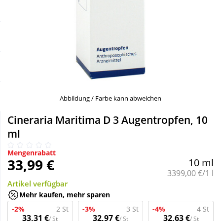
Sale
Körperpflege & Kosmetik
Schnäppchen
Liebe & Erotik
Sparsets
Mutter & Kind
Täglich gut versorgt
Nahrungsergänzung
Abbildung / Farbe kann abweichen
Cineraria Maritima D 3 Augentropfen, 10
Natur & Homöopathie
ml
Mengenrabatt
Sanitätshaus
33,99 €
10 ml
Grundpreis:
3399,00 €/1 l
Artikel verfügbar
Sport & Fitness
Mehr kaufen, mehr sparen
-2%
2 St
-3%
3 St
-4%
4 St
Tierbedarf
33,31 €
32,97 €
32,63 €
/ St
/ St
/ St