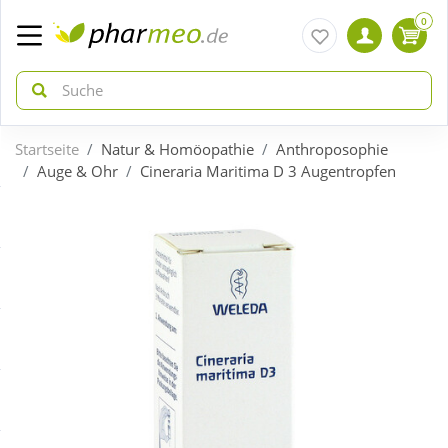
0
Startseite
Natur & Homöopathie
Anthroposophie
zurück
zurück
Auge & Ohr
Cineraria Maritima D 3 Augentropfen
ÜBERSICHT AKTIONEN
ÜBERSICHT KATEGORIEN
Aktuelle Coupons
Arzneimittel
Gratis dazu
Bio & Genuss
Neuheiten
Diabetes