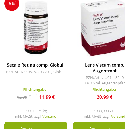
4
-6%
Secale Retina comp. Globuli
Lens Viscum comp.
Augentropf
PZN/Art.Nr.: 08787703
20 g, Globuli
PZN/Art.Nr.: 01448240
30X0.5 ml, Augentropfen
Pflichtangaben
Pflichtangaben
2
MRP
11,99 €
20,99 €
12,79
599,50 €/1 kg
1399,33 €/1 l
inkl. MwSt. zzgl.
Versand
inkl. MwSt. zzgl.
Versand