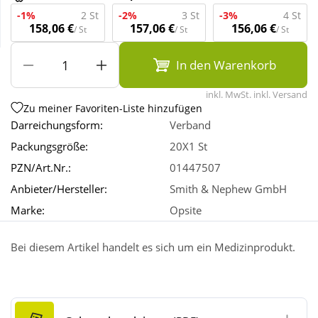
-1%
2 St
-2%
3 St
-3%
4 St
158,06 €
157,06 €
156,06 €
/ St
/ St
/ St
Wellness
In den Warenkorb
inkl. MwSt. inkl. Versand
Zu meiner Favoriten-Liste hinzufügen
Darreichungsform:
Verband
Packungsgröße:
20X1 St
PZN/Art.Nr.:
01447507
Anbieter/Hersteller:
Smith & Nephew GmbH
Marke:
Opsite
Bei diesem Artikel handelt es sich um ein Medizinprodukt.