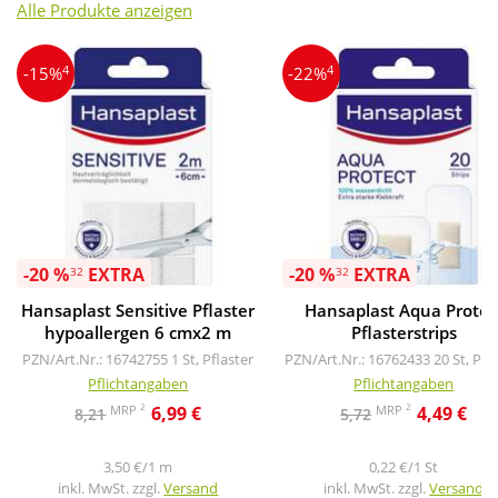
Alle Produkte anzeigen
4
4
-15%
-22%
-20 %
EXTRA
-20 %
EXTRA
32
32
Hansaplast Sensitive Pflaster
Hansaplast Aqua Protec
hypoallergen 6 cmx2 m
Pflasterstrips
PZN/Art.Nr.: 16742755
1 St, Pflaster
PZN/Art.Nr.: 16762433
20 St, Pfl
Pflichtangaben
Pflichtangaben
2
2
MRP
MRP
6,99 €
4,49 €
8,21
5,72
3,50 €/1 m
0,22 €/1 St
inkl. MwSt. zzgl.
Versand
inkl. MwSt. zzgl.
Versand