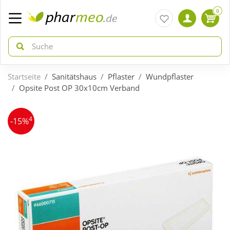
0
Startseite
Sanitätshaus
Pflaster
Wundpflaster
zurück
zurück
Opsite Post OP 30x10cm Verband
ÜBERSICHT AKTIONEN
ÜBERSICHT KATEGORIEN
4
-15%
Aktuelle Coupons
Arzneimittel
Gratis dazu
Bio & Genuss
Neuheiten
Diabetes