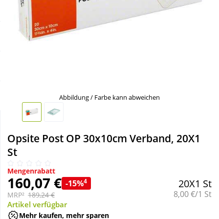
Sale
Körperpflege & Kosmetik
Schnäppchen
Liebe & Erotik
Sparsets
Mutter & Kind
Täglich gut versorgt
Nahrungsergänzung
Abbildung / Farbe kann abweichen
Natur & Homöopathie
Opsite Post OP 30x10cm Verband, 20X1
St
Sanitätshaus
Mengenrabatt
160,07 €
4
20X1 St
-15%
Sport & Fitness
Grundpreis:
8,00 €/1 St
MRP²
189,24 €
Artikel verfügbar
Tierbedarf
Mehr kaufen, mehr sparen