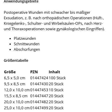
Anwendungsgebiete
Postoperative Wunden mit schwacher bis mäßiger
Exsudation, z. B. nach orthopädischen Operationen (Hüft-,
Kniegelenks-, Schulter- und Wirbelsäulen-OPs, nach Herz-
und Thoraxoperationen sowie gynäkologischen Eingriffen).
Platzwunden
Schnittwunden
Abschürfungen
Größentabelle
Größe
PZN
Inhalt
6,5 x 5,0 cm
01447424
100 Stück
9,5 x 8,5 cm
01447430
20 Stück
12,0 x 10,0 cm
01447453
10 Stück
15,5 x 8,5 cm
01447447
20 Stück
20,0 x 10,0 cm
01447482
20 Stück
25,0 x 10,0 cm
01447499
20 Stück