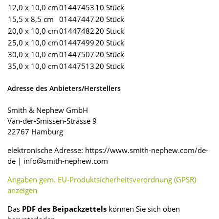
12,0 x 10,0 cm
01447453
10 Stück
15,5 x 8,5 cm
01447447
20 Stück
20,0 x 10,0 cm
01447482
20 Stück
25,0 x 10,0 cm
01447499
20 Stück
30,0 x 10,0 cm
01447507
20 Stück
35,0 x 10,0 cm
01447513
20 Stück
Adresse des Anbieters/Herstellers
Smith & Nephew GmbH
Van-der-Smissen-Strasse 9
22767 Hamburg
elektronische Adresse: https://www.smith-nephew.com/de-
de | info@smith-nephew.com
Angaben gem. EU-Produktsicherheitsverordnung (GPSR)
anzeigen
Das
PDF des Beipackzettels
können Sie sich oben