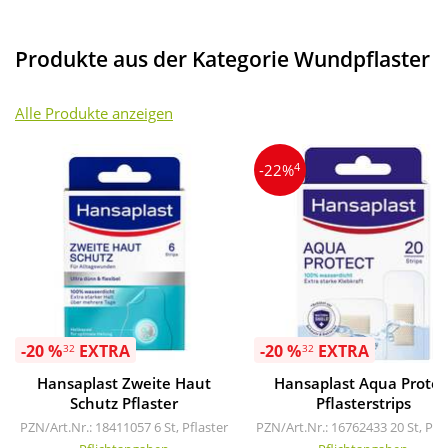
Produkte aus der Kategorie Wundpflaster
Alle Produkte anzeigen
4
-22%
-20 %
EXTRA
-20 %
EXTRA
32
32
Hansaplast Zweite Haut
Hansaplast Aqua Protec
Schutz Pflaster
Pflasterstrips
PZN/Art.Nr.: 18411057
6 St, Pflaster
PZN/Art.Nr.: 16762433
20 St, Pfl