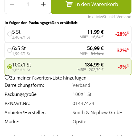
In den Warenkorb
Wellness
inkl. MwSt. inkl. Versand
In folgenden Packungsgrößen erhältlich:
11,99 €
5 St
4
-28%
MRP²
16,64 €
2,40 €/1 St
56,99 €
6x5 St
4
-32%
MRP²
84,42 €
1,90 €/1 St
184,99 €
100x1 St
4
-9%
MRP²
202,70 €
1,85 €/1 St
Zu meiner Favoriten-Liste hinzufügen
Darreichungsform:
Verband
Packungsgröße:
100X1 St
PZN/Art.Nr.:
01447424
Anbieter/Hersteller:
Smith & Nephew GmbH
Marke:
Opsite