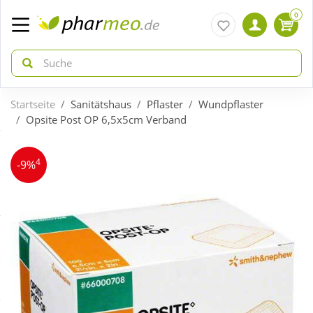
0
Startseite
Sanitätshaus
Pflaster
Wundpflaster
zurück
zurück
Opsite Post OP 6,5x5cm Verband
ÜBERSICHT AKTIONEN
ÜBERSICHT KATEGORIEN
4
-9%
Aktuelle Coupons
Arzneimittel
Gratis dazu
Bio & Genuss
Neuheiten
Diabetes