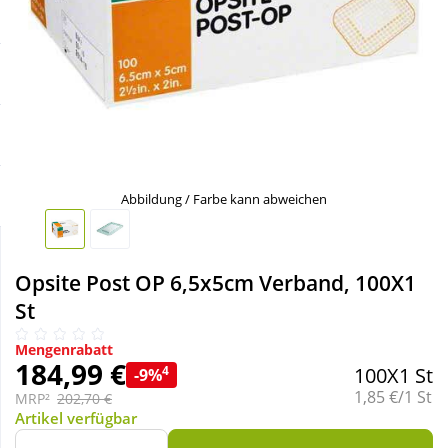
Sale
Körperpflege & Kosmetik
Schnäppchen
Liebe & Erotik
Sparsets
Mutter & Kind
Täglich gut versorgt
Nahrungsergänzung
Abbildung / Farbe kann abweichen
Natur & Homöopathie
Opsite Post OP 6,5x5cm Verband, 100X1
St
Sanitätshaus
Mengenrabatt
184,99 €
4
100X1 St
-9%
Sport & Fitness
Grundpreis:
1,85 €/1 St
MRP²
202,70 €
Artikel verfügbar
Tierbedarf