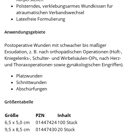
Polsterndes, verklebungsarmes Wundkissen für
atraumatischen Verbandswechsel
Latexfreie Formulierung
Anwendungsgebiete
Postoperative Wunden mit schwacher bis mäßiger
Exsudation, z. B. nach orthopädischen Operationen (Hüft-,
Kniegelenks-, Schulter- und Wirbelsäulen-OPs, nach Herz-
und Thoraxoperationen sowie gynäkologischen Eingriffen).
Platzwunden
Schnittwunden
Abschürfungen
Größentabelle
Größe
PZN
Inhalt
6,5 x 5,0 cm
01447424
100 Stück
9,5 x 8,5 cm
01447430
20 Stück