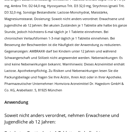
mg, Ambra Trit. D2 64,0 mg, Hyoscyamus Trit. D3 32,0 mg, Strychnos ignatii Trit.
D3 32,0 mg. Sonstige Bestandteile: Lactose-Monohydrat, Maisstärke,
Magnesiumstearat. Dosierung: Soweit nicht anders verordnet: Erwachsene und
Jugendliche ab 12 Jahren: Bei akuten Zuständen je 1 Tablette alle halbe bis ganze
Stunde, jedoch höchstens 6-mal täglich je 1 Tablette einnehmen. Bei
chronischen Verlaufsformen 1-3-mal täglich je 1 Tablette einnehmen. Bei
Besserung der Beschwerden ist die Häufigkeit der Anwendung zu reduzieren.
Gegenanzeigen: AMBRAX® darf bei Kindern unter 12 Jahren und während
Schwangerschaft und Stillzeit nicht angewendet werden. Nebenwirkungen: Es
sind keine Nebenwirkungen bekannt. Warnhinweis: Dieses Arzneimittel enthält
Lactose. Apothekenpflichtig. Zu Risiken und Nebenwirkungen lesen Sie die
Packungsbeilage und fragen Sie Ihre Ärztin, Ihren Arzt oder in Ihrer Apotheke.
Pharmazeutischer Unternehmer: Homviora Arzneimittel Dr. Hagedorn GmbH &
Co. KG, Arabellastr. 5, 81925 München
Anwendung
Soweit nicht anders verordnet, nehmen Erwachsene und
Jugendliche ab 12 Jahren: