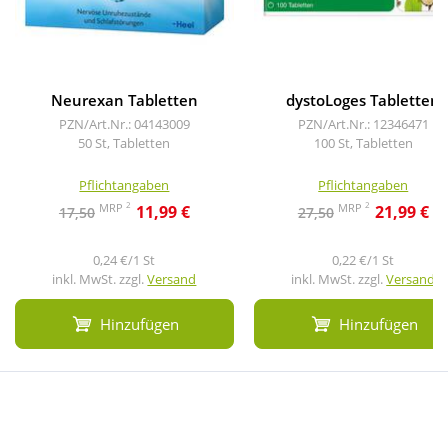
Neurexan Tabletten
dystoLoges Tabletten
PZN/Art.Nr.: 04143009
PZN/Art.Nr.: 12346471
50 St, Tabletten
100 St, Tabletten
Pflichtangaben
Pflichtangaben
2
2
MRP
MRP
11,99 €
21,99 €
17,50
27,50
0,24 €/1 St
0,22 €/1 St
inkl. MwSt. zzgl.
Versand
inkl. MwSt. zzgl.
Versand
Hinzufügen
Hinzufügen