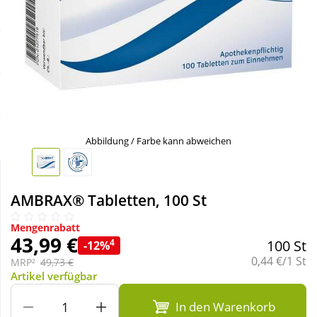
Sale
Körperpflege & Kosmetik
Schnäppchen
Liebe & Erotik
Sparsets
Mutter & Kind
Täglich gut versorgt
Nahrungsergänzung
Abbildung / Farbe kann abweichen
Natur & Homöopathie
AMBRAX® Tabletten, 100 St
Sanitätshaus
Mengenrabatt
43,99 €
4
100 St
-12%
Grundpreis:
0,44 €/1 St
MRP²
49,73 €
Sport & Fitness
Artikel verfügbar
In den Warenkorb
Tierbedarf