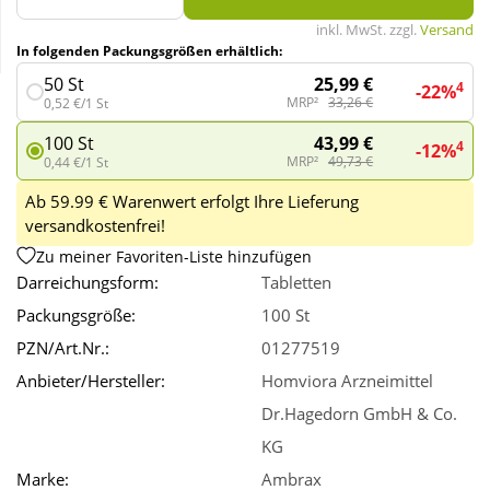
inkl. MwSt. zzgl.
Versand
In folgenden Packungsgrößen erhältlich:
Wellness
25,99 €
50 St
4
-22%
MRP²
33,26 €
0,52 €/1 St
43,99 €
100 St
4
-12%
MRP²
49,73 €
0,44 €/1 St
Ab 59.99 € Warenwert erfolgt Ihre Lieferung
versandkostenfrei!
Zu meiner Favoriten-Liste hinzufügen
Darreichungsform:
Tabletten
Packungsgröße:
100 St
PZN/Art.Nr.:
01277519
Anbieter/Hersteller:
Homviora Arzneimittel
Dr.Hagedorn GmbH & Co.
KG
Marke:
Ambrax