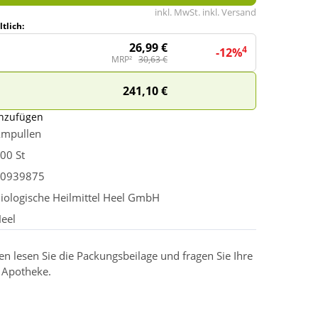
inkl. MwSt. inkl. Versand
tlich:
26,99 €
4
-12%
MRP²
30,63 €
241,10 €
inzufügen
mpullen
00 St
0939875
iologische Heilmittel Heel GmbH
eel
 lesen Sie die Packungsbeilage und fragen Sie Ihre
r Apotheke.