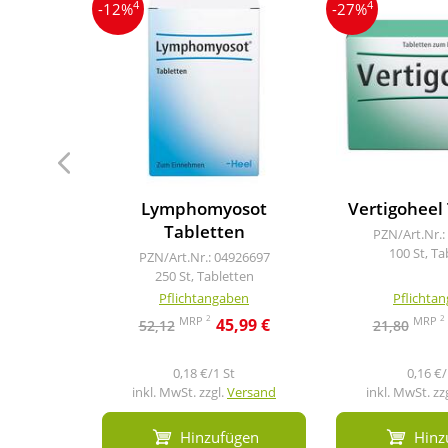
4
4
-12%
-27%
Lymphomyosot
Vertigoheel
Tabletten
PZN/Art.Nr.:
100 St, Ta
PZN/Art.Nr.: 04926697
250 St, Tabletten
Pflichtangaben
Pflichta
2
2
MRP
MRP
45,99 €
52,12
21,80
0,18 €/1 St
0,16 €/
inkl. MwSt. zzgl.
Versand
inkl. MwSt. zz
Hinzufügen
Hinz