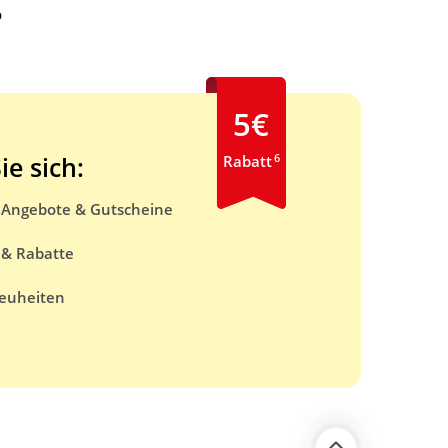
b
5€
6
ie sich:
Rabatt
e Angebote & Gutscheine
 & Rabatte
euheiten