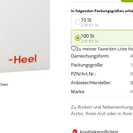
In folgenden Packungsgrößen erhäl
10 St
2,70 €/1 St
100 St
2,41 €/1 St
Zu meiner Favoriten-Liste h
Darreichungsform:
A
Packungsgröße:
1
PZN/Art.Nr.:
0
Anbieter/Hersteller:
B
ichen
Marke:
H
Zu Risiken und Nebenwirkungen
Ärztin, Ihren Arzt oder in Ihre
Apothekenpflichtig