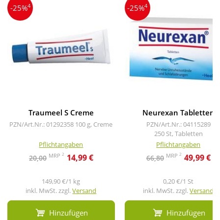
4
4
-25%
-25%
Traumeel S Creme
Neurexan Tabletten
PZN/Art.Nr.: 01292358
100 g, Creme
PZN/Art.Nr.: 04115289
250 St, Tabletten
Pflichtangaben
Pflichtangaben
2
2
MRP
MRP
14,99 €
49,99 €
20,00
66,80
149,90 €/1 kg
0,20 €/1 St
inkl. MwSt. zzgl.
Versand
inkl. MwSt. zzgl.
Versand
Hinzufügen
Hinzufügen