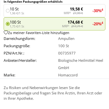
In folgenden Packungsgrößen erhältlich:
19,58 €
10 St
4
-30%
Wellness
MRP²
27,99 €
1,96 €/1 St
174,68 €
100 St
4
-20%
MRP²
217,71 €
1,75 €/1 St
Zu meiner Favoriten-Liste hinzufügen
Darreichungsform:
Ampullen
Packungsgröße:
100 St
PZN/Art.Nr.:
00735977
Anbieter/Hersteller:
Biologische Heilmittel Heel
GmbH
Marke:
Homaccord
Zu Risiken und Nebenwirkungen lesen Sie die
Packungsbeilage und fragen Sie Ihre Ärztin, Ihren Arzt oder
in Ihrer Apotheke.