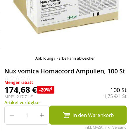
Sale
Körperpflege & Kosmetik
Schnäppchen
Liebe & Erotik
Sparsets
Mutter & Kind
Täglich gut versorgt
Nahrungsergänzung
Abbildung / Farbe kann abweichen
Nux vomica Homaccord Ampullen, 100 St
Natur & Homöopathie
Mengenrabatt
174,68 €
4
100 St
-20%
Sanitätshaus
Grundpreis:
1,75 €/1 St
MRP²
217,71 €
Artikel verfügbar
Sport & Fitness
In den Warenkorb
inkl. MwSt. inkl. Versand
Tierbedarf