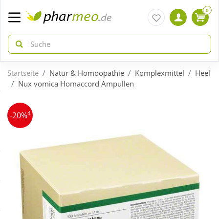
0
Startseite
Natur & Homöopathie
Komplexmittel
Heel
zurück
zurück
Nux vomica Homaccord Ampullen
ÜBERSICHT AKTIONEN
ÜBERSICHT KATEGORIEN
4
-20%
Aktuelle Coupons
Arzneimittel
Gratis dazu
Bio & Genuss
Neuheiten
Diabetes