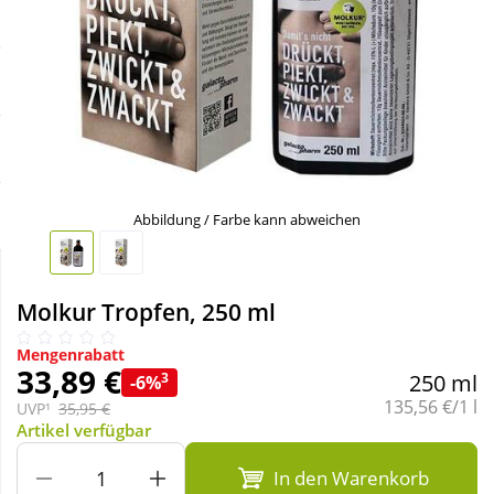
Sale
Körperpflege & Kosmetik
Schnäppchen
Liebe & Erotik
Sparsets
Mutter & Kind
Täglich gut versorgt
Nahrungsergänzung
Abbildung / Farbe kann abweichen
Natur & Homöopathie
Molkur Tropfen, 250 ml
Sanitätshaus
Mengenrabatt
33,89 €
3
250 ml
-6%
Grundpreis:
135,56 €/1 l
UVP¹
35,95 €
Sport & Fitness
Artikel verfügbar
In den Warenkorb
Tierbedarf