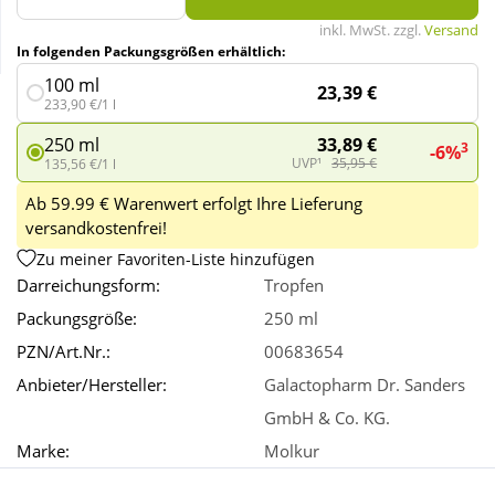
inkl. MwSt. zzgl.
Versand
In folgenden Packungsgrößen erhältlich:
Wellness
100 ml
23,39 €
233,90 €/1 l
33,89 €
250 ml
3
-6%
UVP¹
35,95 €
135,56 €/1 l
Ab 59.99 € Warenwert erfolgt Ihre Lieferung
versandkostenfrei!
Zu meiner Favoriten-Liste hinzufügen
Darreichungsform:
Tropfen
Packungsgröße:
250 ml
PZN/Art.Nr.:
00683654
Anbieter/Hersteller:
Galactopharm Dr. Sanders
GmbH & Co. KG.
Marke:
Molkur