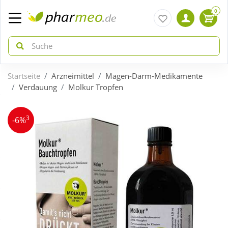
0
Startseite
Arzneimittel
Magen-Darm-Medikamente
zurück
zurück
Verdauung
Molkur Tropfen
ÜBERSICHT AKTIONEN
ÜBERSICHT KATEGORIEN
3
-6%
Aktuelle Coupons
Arzneimittel
Gratis dazu
Bio & Genuss
Neuheiten
Diabetes