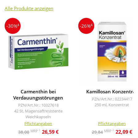
Alle Produkte anzeigen
4
4
-30%
-26%
Carmenthin bei
Kamillosan Konzentrat
Verdauungsstörungen
PZN/Art.Nr.: 02234417
250 ml, Konzentrat
PZN/Art.Nr.: 10327618
42 St, Magensaftresistente
Weichkapseln
Pflichtangaben
Pflichtangaben
2
2
MRP
MRP
26,59 €
22,09 €
38,00
29,84