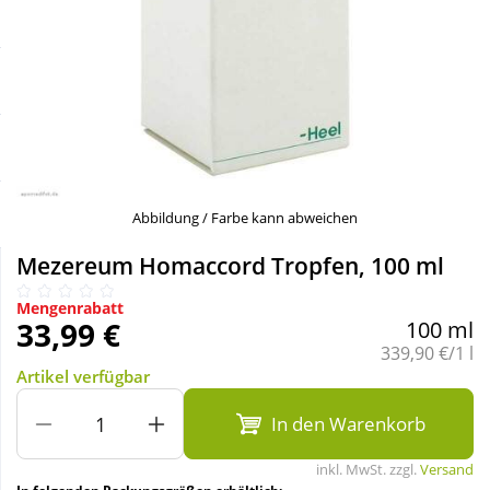
Sale
Körperpflege & Kosmetik
Schnäppchen
Liebe & Erotik
Sparsets
Mutter & Kind
Täglich gut versorgt
Nahrungsergänzung
Abbildung / Farbe kann abweichen
Mezereum Homaccord Tropfen, 100 ml
Natur & Homöopathie
Mengenrabatt
33,99 €
100 ml
Sanitätshaus
Grundpreis:
339,90 €/1 l
Artikel verfügbar
Sport & Fitness
In den Warenkorb
inkl. MwSt. zzgl.
Versand
Tierbedarf