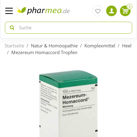
0
Startseite
Natur & Homöopathie
Komplexmittel
Heel
zurück
zurück
Mezereum Homaccord Tropfen
ÜBERSICHT AKTIONEN
ÜBERSICHT KATEGORIEN
Aktuelle Coupons
Arzneimittel
Gratis dazu
Bio & Genuss
Neuheiten
Diabetes