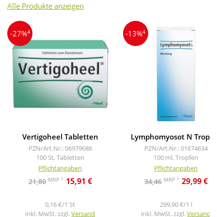
Alle Produkte anzeigen
4
4
-27%
-13%
Vertigoheel Tabletten
Lymphomyosot N Tropf
PZN/Art.Nr.: 06979686
PZN/Art.Nr.: 01674634
100 St, Tabletten
100 ml, Tropfen
Pflichtangaben
Pflichtangaben
2
2
MRP
MRP
15,91 €
29,99 €
21,80
34,46
0,16 €/1 St
299,90 €/1 l
inkl. MwSt. zzgl.
Versand
inkl. MwSt. zzgl.
Versand