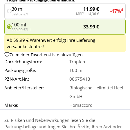
In folgenden Packungsgrößen erhältlich:
11,99 €
30 ml
4
-17%
MRP²
14,36 €
399,67 €/1 l
Wellness
100 ml
33,99 €
339,90 €/1 l
Ab 59.99 € Warenwert erfolgt Ihre Lieferung
versandkostenfrei!
Zu meiner Favoriten-Liste hinzufügen
Darreichungsform:
Tropfen
Packungsgröße:
100 ml
PZN/Art.Nr.:
00675413
Anbieter/Hersteller:
Biologische Heilmittel Heel
GmbH
Marke:
Homaccord
Zu Risiken und Nebenwirkungen lesen Sie die
Packungsbeilage und fragen Sie Ihre Ärztin, Ihren Arzt oder