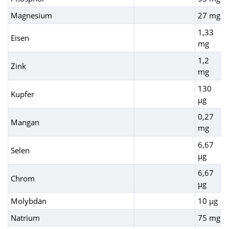
Magnesium
27 mg
1,33
Eisen
mg
1,2
Zink
mg
130
Kupfer
µg
0,27
Mangan
mg
6,67
Selen
µg
6,67
Chrom
µg
Molybdän
10 µg
Natrium
75 mg