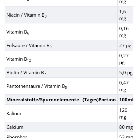
mg
1,6
Niacin / Vitamin B
3
mg
0,16
Vitamin B
6
mg
Folsäure / Vitamin B
27 µg
9
0,27
Vitamin B
12
µg
Biotin / Vitamin B
5,0 µg
7
0,47
Pantothensäure / Vitamin B
5
mg
Mineralstoffe/Spurenelemente
(Tages)Portion
100ml
120
Kalium
mg
Calcium
80 mg
Phosphor
53 mg