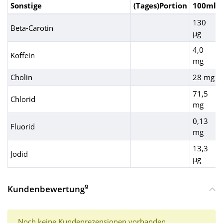
Sonstige
(Tages)Portion
100ml
130
Beta-Carotin
µg
4,0
Koffein
mg
Cholin
28 mg
71,5
Chlorid
mg
0,13
Fluorid
mg
13,3
Jodid
µg
9
Kundenbewertung
Noch keine Kundenrezensionen vorhanden.