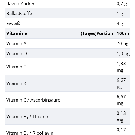
davon Zucker
0,7 g
Ballaststoffe
1 g
Eiweiß
4 g
Vitamine
(Tages)Portion
100ml
Vitamin A
70 µg
Vitamin D
1,0 µg
1,33
Vitamin E
mg
6,67
Vitamin K
µg
6,67
Vitamin C / Ascorbinsäure
mg
0,13
Vitamin B
/ Thiamin
1
mg
0,17
Vitamin B
/ Riboflavin
2