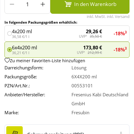
In den Warenkorb
Wellness
inkl. MwSt. inkl. Versand
In folgenden Packungsgrößen erhältlich:
29,26 €
4x200 ml
3
-18%
UVP¹
35,50 €
36,58 €/1 l
173,80 €
6x4x200 ml
3
-18%
UVP¹
212,99 €
36,21 €/1 l
Zu meiner Favoriten-Liste hinzufügen
Darreichungsform:
Lösung
Packungsgröße:
6X4X200 ml
PZN/Art.Nr.:
00553101
Anbieter/Hersteller:
Fresenius Kabi Deutschland
GmbH
Marke:
Fresubin