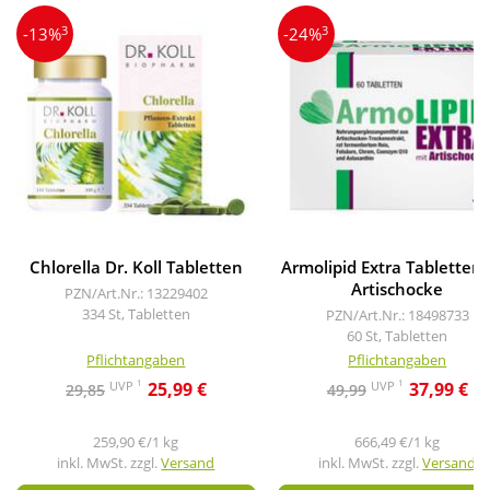
3
3
-13%
-24%
Chlorella Dr. Koll Tabletten
Armolipid Extra Tabletten 
Artischocke
PZN/Art.Nr.: 13229402
334 St, Tabletten
PZN/Art.Nr.: 18498733
60 St, Tabletten
Pflichtangaben
Pflichtangaben
1
1
UVP
UVP
25,99 €
37,99 €
29,85
49,99
259,90 €/1 kg
666,49 €/1 kg
inkl. MwSt. zzgl.
Versand
inkl. MwSt. zzgl.
Versand