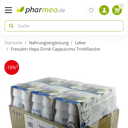
0
Startseite
Nahrungsergänzung
Leber
zurück
zurück
Fresubin Hepa Drink Cappuccino Trinkflasche
ÜBERSICHT AKTIONEN
ÜBERSICHT KATEGORIEN
3
-18%
Aktuelle Coupons
Arzneimittel
Gratis dazu
Bio & Genuss
Neuheiten
Diabetes