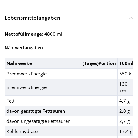
Lebensmittelangaben
Nettofüllmenge:
4800 ml
Nährwertangaben
Nährwerte
(Tages)Portion
100ml
Brennwert/Energie
550 kJ
130
Brennwert/Energie
kcal
Fett
4,7 g
davon gesättigte Fettsäuren
2,0 g
davon ungesättigte Fettsäuren
2,7 g
Kohlenhydrate
17,4 g