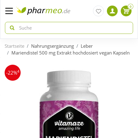
0
Startseite
Nahrungsergänzung
Leber
zurück
zurück
Mariendistel 500 mg Extrakt hochdosiert vegan Kapseln
ÜBERSICHT AKTIONEN
ÜBERSICHT KATEGORIEN
4
-22%
Aktuelle Coupons
Arzneimittel
Gratis dazu
Bio & Genuss
Neuheiten
Diabetes