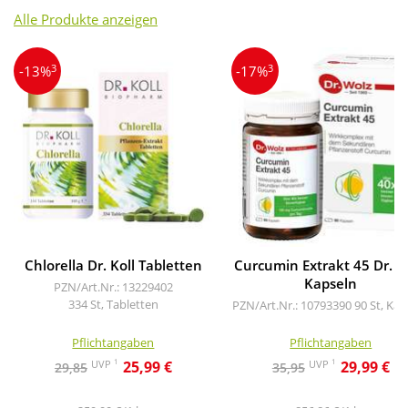
Alle Produkte anzeigen
3
3
-13%
-17%
Chlorella Dr. Koll Tabletten
Curcumin Extrakt 45 Dr. W
Kapseln
PZN/Art.Nr.: 13229402
334 St, Tabletten
PZN/Art.Nr.: 10793390
90 St, Kap
Pflichtangaben
Pflichtangaben
1
1
UVP
UVP
25,99 €
29,99 €
29,85
35,95