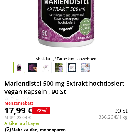
Sale
Körperpflege & Kosmetik
Schnäppchen
Liebe & Erotik
Sparsets
Mutter & Kind
Täglich gut versorgt
Nahrungsergänzung
Abbildung / Farbe kann abweichen
Natur & Homöopathie
Mariendistel 500 mg Extrakt hochdosiert
vegan Kapseln , 90 St
Sanitätshaus
Mengenrabatt
17,99 €
4
90 St
-22%
Sport & Fitness
Grundpreis:
336,26 €/1 kg
MRP²
23,04 €
Artikel auf Lager
Tierbedarf
Mehr kaufen, mehr sparen