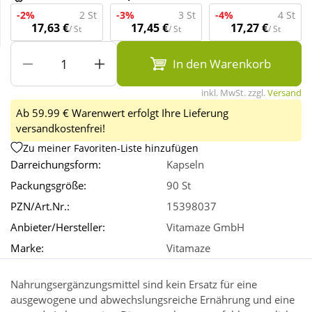
-2%
2 St
-3%
3 St
-4%
4 St
17,63 €
17,45 €
17,27 €
/ St
/ St
/ St
Wellness
In den Warenkorb
inkl. MwSt. zzgl.
Versand
Ab 59.99 € Warenwert erfolgt Ihre Lieferung
versandkostenfrei!
Zu meiner Favoriten-Liste hinzufügen
Darreichungsform:
Kapseln
Packungsgröße:
90 St
PZN/Art.Nr.:
15398037
Anbieter/Hersteller:
Vitamaze GmbH
Marke:
Vitamaze
Nahrungsergänzungsmittel sind kein Ersatz für eine
ausgewogene und abwechslungsreiche Ernährung und eine