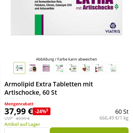
Sale
Körperpflege & Kosmetik
Schnäppchen
Liebe & Erotik
Sparsets
Mutter & Kind
Täglich gut versorgt
Nahrungsergänzung
Abbildung / Farbe kann abweichen
Natur & Homöopathie
Armolipid Extra Tabletten mit
Artischocke, 60 St
Sanitätshaus
Mengenrabatt
37,99 €
3
60 St
-24%
Sport & Fitness
Grundpreis:
666,49 €/1 kg
UVP¹
49,99 €
Artikel auf Lager
Tierbedarf