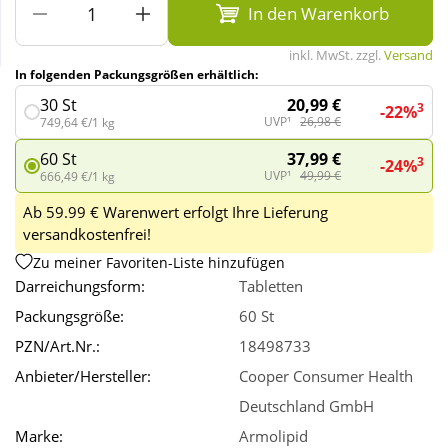
In den Warenkorb
Wellness
inkl. MwSt. zzgl.
Versand
In folgenden Packungsgrößen erhältlich:
20,99 €
30 St
3
-22%
UVP¹
26,98 €
749,64 €/1 kg
37,99 €
60 St
3
-24%
UVP¹
49,99 €
666,49 €/1 kg
Ab 59.99 € Warenwert erfolgt Ihre Lieferung
versandkostenfrei!
Zu meiner Favoriten-Liste hinzufügen
Darreichungsform:
Tabletten
Packungsgröße:
60 St
PZN/Art.Nr.:
18498733
Anbieter/Hersteller:
Cooper Consumer Health
Deutschland GmbH
Marke:
Armolipid