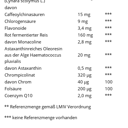
(Cynara scolymus L.)
davon
Caffeoylchinasäuren
15 mg
***
Chlorogensäure
9 mg
***
Flavonoide
3,4 mg
***
Rot fermentierter Reis
160 mg
***
davon Monacoline
2,8 mg
***
Astaxanthinreiches Oleoresin
aus der Alge Haematococcus
20 mg
***
pluvialis
davon Astaxanthin
0,5 mg
***
Chrompicolinat
320 µg
***
davon Chrom
40 µg
100
Folsäure
200 µg
100
Coenzym Q10
2,0 mg
***
** Referenzmenge gemäß LMIV Verordnung
*** keine Referenzmenge vorhanden