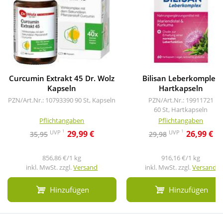
Curcumin Extrakt 45 Dr. Wolz
Bilisan Leberkomplex
Kapseln
Hartkapseln
PZN/Art.Nr.: 10793390
90 St, Kapseln
PZN/Art.Nr.: 19911721
60 St, Hartkapseln
Pflichtangaben
Pflichtangaben
1
1
UVP
UVP
29,99 €
26,99 €
35,95
29,98
856,86 €/1 kg
916,16 €/1 kg
inkl. MwSt. zzgl.
Versand
inkl. MwSt. zzgl.
Versand
Hinzufügen
Hinzufügen