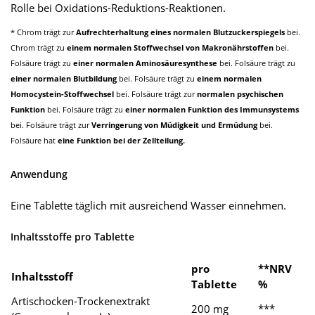
Rolle bei Oxidations-Reduktions-Reaktionen.
* Chrom trägt zur
Aufrechterhaltung eines normalen Blutzuckerspiegels
bei.
Chrom trägt zu
einem normalen Stoffwechsel von Makronährstoffen
bei.
Folsäure trägt zu
einer normalen Aminosäuresynthese
bei. Folsäure trägt zu
einer normalen Blutbildung
bei. Folsäure trägt zu
einem normalen
Homocystein-Stoffwechsel
bei. Folsäure trägt zur
normalen psychischen
Funktion
bei. Folsäure trägt zu
einer normalen Funktion des Immunsystems
bei. Folsäure trägt zur
Verringerung von Müdigkeit und Ermüdung
bei.
Folsäure hat
eine Funktion bei der Zellteilung.
Anwendung
Eine Tablette täglich mit ausreichend Wasser einnehmen.
Inhaltsstoffe pro Tablette
pro
**NRV
Inhaltsstoff
Tablette
%
Artischocken-Trockenextrakt
200 mg
***