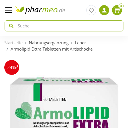
0
Startseite
Nahrungsergänzung
Leber
zurück
zurück
Armolipid Extra Tabletten mit Artischocke
ÜBERSICHT AKTIONEN
ÜBERSICHT KATEGORIEN
3
-24%
Aktuelle Coupons
Arzneimittel
Gratis dazu
Bio & Genuss
Neuheiten
Diabetes