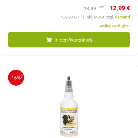
12,99 €
1
UVP
13,99
129,90 €/1 l | inkl. MwSt. zzgl.
Versand
Artikel verfügbar
In den Warenkorb
3
-16%