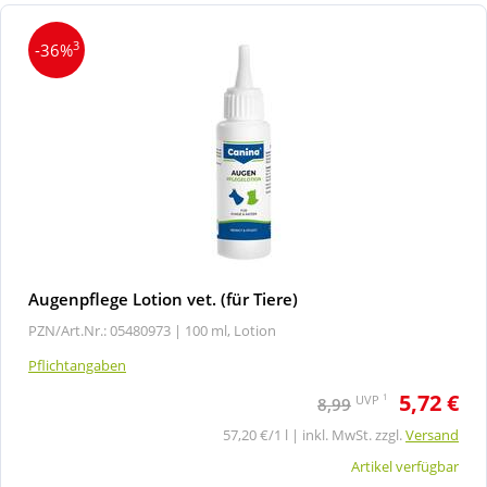
3
-36%
Augenpflege Lotion vet. (für Tiere)
PZN/Art.Nr.: 05480973 |
100 ml, Lotion
Pflichtangaben
5,72 €
1
UVP
8,99
57,20 €/1 l | inkl. MwSt. zzgl.
Versand
Artikel verfügbar