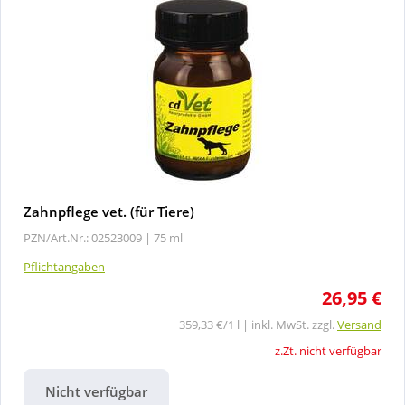
Zahnpflege vet. (für Tiere)
PZN/Art.Nr.: 02523009 |
75 ml
Pflichtangaben
26,95 €
359,33 €/1 l | inkl. MwSt. zzgl.
Versand
z.Zt. nicht verfügbar
Nicht verfügbar