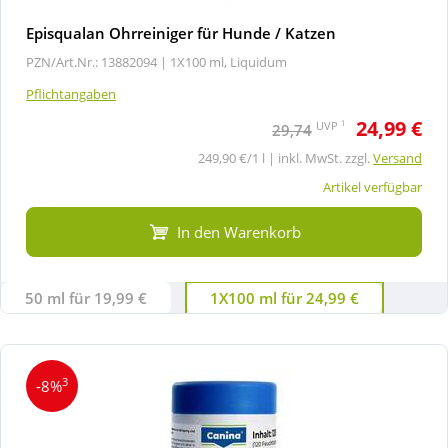
Episqualan Ohrreiniger für Hunde / Katzen
PZN/Art.Nr.: 13882094 |
1X100 ml, Liquidum
Pflichtangaben
24,99 €
1
UVP
29,74
249,90 €/1 l | inkl. MwSt. zzgl.
Versand
Artikel verfügbar
In den Warenkorb
50 ml für 19,99 €
1X100 ml für 24,99 €
3
-8%