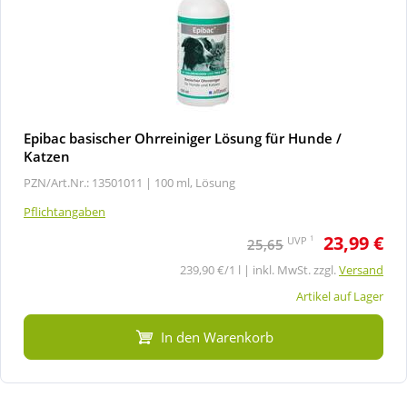
Epibac basischer Ohrreiniger Lösung für Hunde /
Katzen
PZN/Art.Nr.: 13501011 |
100 ml, Lösung
Pflichtangaben
23,99 €
1
UVP
25,65
239,90 €/1 l | inkl. MwSt. zzgl.
Versand
Artikel auf Lager
In den Warenkorb