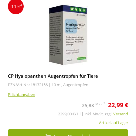
4
-11%
CP Hyalopanthen Augentropfen für Tiere
PZN/Art.Nr.: 18132156 |
10 ml, Augentropfen
Pflichtangaben
22,99 €
2
MRP
25,83
2299,00 €/1 l | inkl. MwSt. zzgl.
Versand
Artikel auf Lager