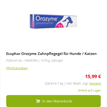
Sale
Körperpflege & Kosmetik
Schnäppchen
Liebe & Erotik
Sparsets
Mutter & Kind
Täglich gut versorgt
Nahrungsergänzung
Ecuphar Orozyme Zahnpflegegel für Hunde / Katzen
PZN/Art.Nr.: 19445785 |
1X70 g, Zahngel
Natur & Homöopathie
Pflichtangaben
15,99 €
Sanitätshaus
228,43 €/1 kg | inkl. MwSt. zzgl.
Versand
Sport & Fitness
Artikel auf Lager
In den Warenkorb
Tierbedarf