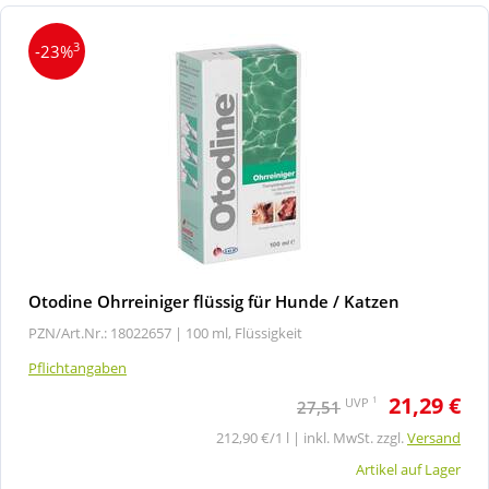
3
-23%
Otodine Ohrreiniger flüssig für Hunde / Katzen
PZN/Art.Nr.: 18022657 |
100 ml, Flüssigkeit
Pflichtangaben
21,29 €
1
UVP
27,51
212,90 €/1 l | inkl. MwSt. zzgl.
Versand
Artikel auf Lager