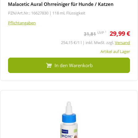
Malacetic Aural Ohrreiniger für Hunde / Katzen
PZN/Art.Nr.: 16627830 |
118 ml, Flüssigkeit
Pflichtangaben
29,99 €
1
UVP
31,81
254,15 €/1 l | inkl. MwSt. zzgl.
Versand
Artikel auf Lager
In den Warenkorb