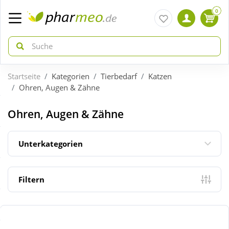
0
Startseite
Kategorien
Tierbedarf
Katzen
zurück
zurück
Ohren, Augen & Zähne
ÜBERSICHT AKTIONEN
ÜBERSICHT KATEGORIEN
Ohren, Augen & Zähne
Aktuelle Coupons
Arzneimittel
Unterkategorien
Gratis dazu
Bio & Genuss
Filtern
Neuheiten
Diabetes