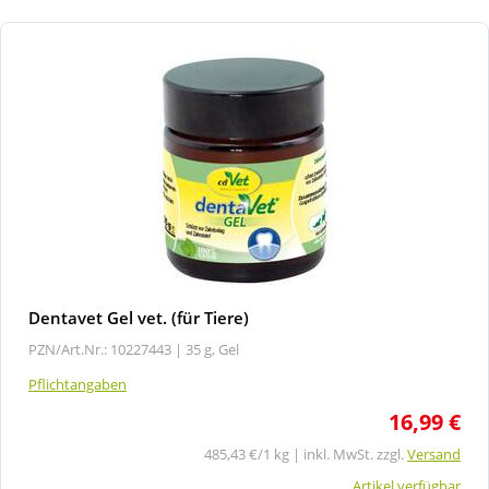
Dentavet Gel vet. (für Tiere)
PZN/Art.Nr.: 10227443 |
35 g, Gel
Pflichtangaben
16,99 €
485,43 €/1 kg | inkl. MwSt. zzgl.
Versand
Artikel verfügbar