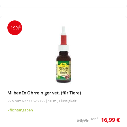
Wellness
3
-19%
MilbenEx Ohrreiniger vet. (für Tiere)
PZN/Art.Nr.: 11525065 |
50 ml, Flüssigkeit
Pflichtangaben
16,99 €
1
UVP
20,95