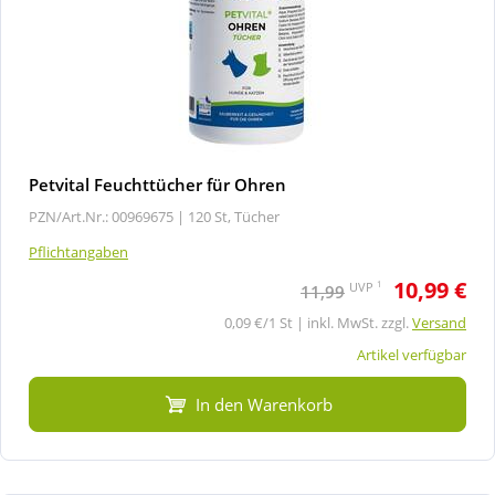
Petvital Feuchttücher für Ohren
PZN/Art.Nr.: 00969675 |
120 St, Tücher
Pflichtangaben
10,99 €
1
UVP
11,99
0,09 €/1 St | inkl. MwSt. zzgl.
Versand
Artikel verfügbar
In den Warenkorb