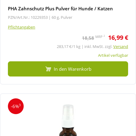
PHA Zahnschutz Plus Pulver für Hunde / Katzen
PZN/Art.Nr.: 10229353 |
60 g, Pulver
Pflichtangaben
16,99 €
2
MRP
18,58
283,17 €/1 kg | inkl. MwSt. zzgl.
Versand
Artikel verfügbar
In den Warenkorb
3
-6%