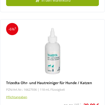
In den Warenkorb
3
-6%
Trizedta Ohr- und Hautreiniger für Hunde / Katzen
PZN/Art.Nr.: 16627936 |
118 ml, Flüssigkeit
Pflichtangaben
1
UVP