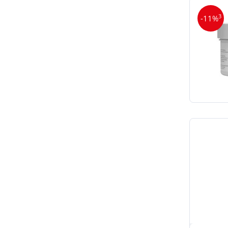
3
-11%