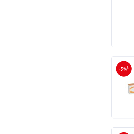
3
-5%