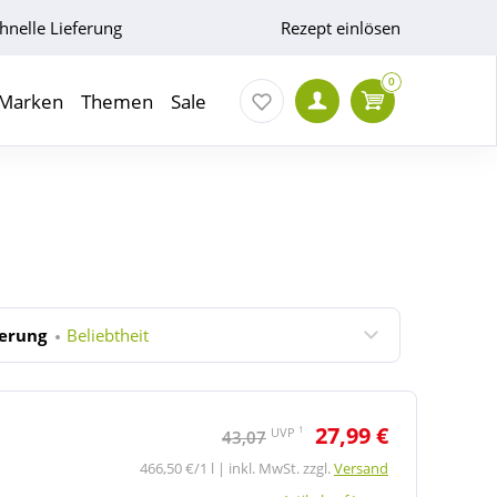
hnelle Lieferung
Rezept einlösen
0
Marken
Themen
Sale
ierung
Beliebtheit
27,99 €
1
UVP
43,07
466,50 €/1 l | inkl. MwSt. zzgl.
Versand