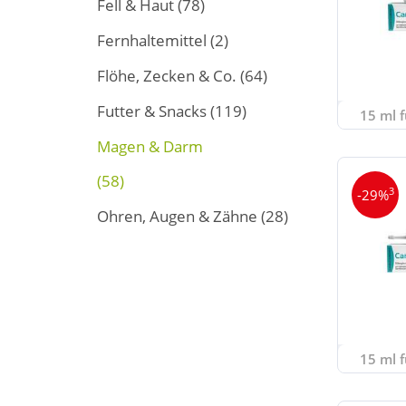
Fell & Haut
(78)
Fernhaltemittel
(2)
Flöhe, Zecken & Co.
(64)
Futter & Snacks
(119)
15 ml f
Magen & Darm
(58)
3
-29%
Ohren, Augen & Zähne
(28)
15 ml f