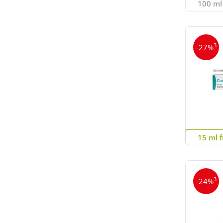
100 ml 
3
-27%
15 ml f
3
-24%