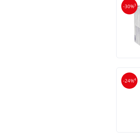
3
-30%
4
-24%