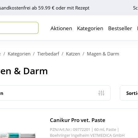
sandkostenfrei ab 59.99 € oder mit Rezept
Sc
Aktionen
Kategorien
Bestseller
e
Kategorien
Tierbedarf
Katzen
Magen & Darm
en & Darm
rn
Sort
Canikur Pro vet. Paste
PZN/Art.Nr.: 09772201 |
60 ml, Paste
|
Boehringer Ingelheim VETMEDICA GmbH