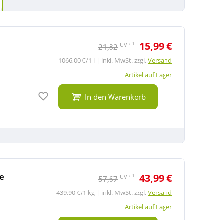
15,99 €
1
UVP
21,82
1066,00 €/1 l | inkl. MwSt. zzgl.
Versand
Artikel auf Lager
Auf den Merkzettel
In den Warenkorb
de
43,99 €
1
UVP
57,67
439,90 €/1 kg | inkl. MwSt. zzgl.
Versand
Artikel auf Lager