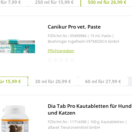
für 7,99 €
250 ml für 15,99 €
500 ml für 26,99 €
Canikur Pro vet. Paste
PZN/Art.Nr.: 05499984 |
15 ml, Paste
|
Boehringer Ingelheim VETMEDICA GmbH
Pflichtangaben
ür 15,99 €
30 ml für 20,99 €
60 ml für 27,99 €
Dia Tab Pro Kautabletten für Hun
und Katzen
PZN/Art.Nr.: 11714398 |
100 g, Kautabletten
|
alfavet Tierarzneimittel GmbH