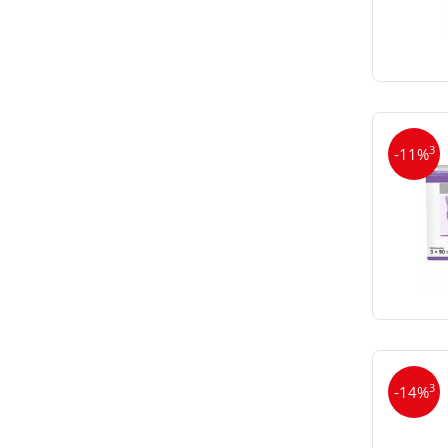
3
-11%
3
-14%