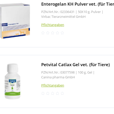
Enterogelan KH Pulver vet. (für Tie
PZN/Art.Nr.: 02336431 |
50X10 g, Pulver
|
Virbac Tierarzneimittel GmbH
Pflichtangaben
Petvital Catlax Gel vet. (für Tiere)
PZN/Art.Nr.: 03077598 |
100 g, Gel
|
Canina pharma GmbH
Pflichtangaben