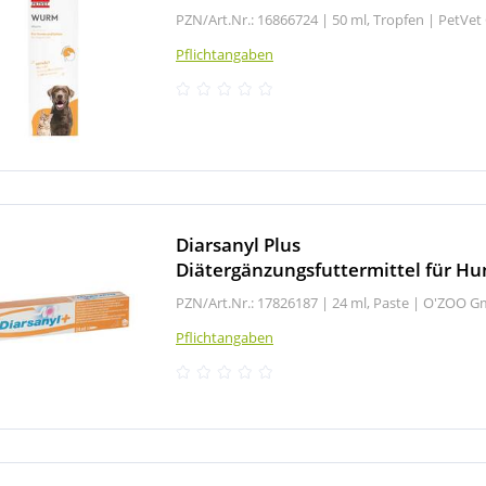
PZN/Art.Nr.: 16866724 |
50 ml, Tropfen
|
PetVe
Pflichtangaben
Diarsanyl Plus
Diätergänzungsfuttermittel für H
PZN/Art.Nr.: 17826187 |
24 ml, Paste
|
O'ZOO G
Pflichtangaben