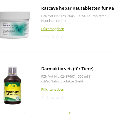
Rascave hepar Kautabletten für K
PZN/Art.Nr.: 17835045 |
90 St, Kautabletten
|
Nutrilabs GmbH
Pflichtangaben
Darmaktiv vet. (für Tiere)
PZN/Art.Nr.: 02487667 |
500 ml
|
cdVet Naturprodukte GmbH
Pflichtangaben