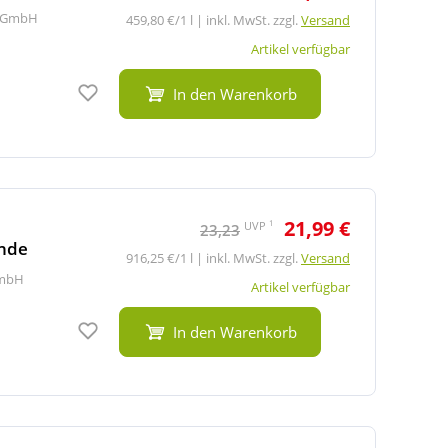
t GmbH
459,80 €/1 l | inkl. MwSt. zzgl.
Versand
Artikel verfügbar
Auf den Merkzettel
In den Warenkorb
21,99 €
1
UVP
23,23
unde
916,25 €/1 l | inkl. MwSt. zzgl.
Versand
mbH
Artikel verfügbar
Auf den Merkzettel
In den Warenkorb