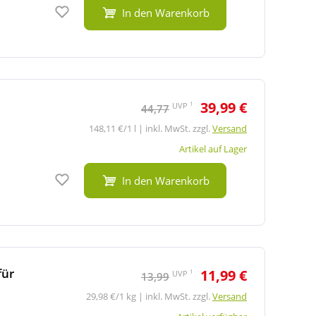
Auf den Merkzettel
In den Warenkorb
39,99 €
1
UVP
44,77
148,11 €/1 l | inkl. MwSt. zzgl.
Versand
Artikel auf Lager
Auf den Merkzettel
In den Warenkorb
für
11,99 €
1
UVP
13,99
29,98 €/1 kg | inkl. MwSt. zzgl.
Versand