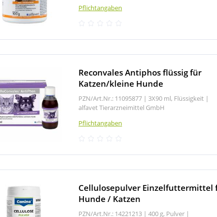
Pflichtangaben
Reconvales Antiphos flüssig für
Katzen/kleine Hunde
PZN/Art.Nr.: 11095877 |
3X90 ml, Flüssigkeit
|
alfavet Tierarzneimittel GmbH
Pflichtangaben
Cellulosepulver Einzelfuttermittel 
Hunde / Katzen
PZN/Art.Nr.: 14221213 |
400 g, Pulver
|