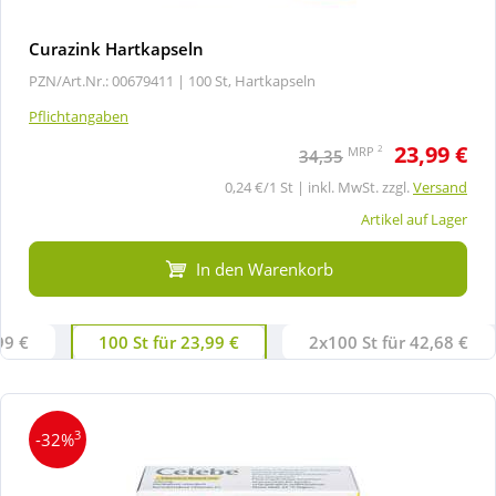
Curazink Hartkapseln
PZN/Art.Nr.: 00679411 |
100 St, Hartkapseln
Pflichtangaben
23,99 €
2
MRP
34,35
0,24 €/1 St | inkl. MwSt. zzgl.
Versand
Artikel auf Lager
In den Warenkorb
99 €
100 St für 23,99 €
2x100 St für 42,68 €
3
-32%