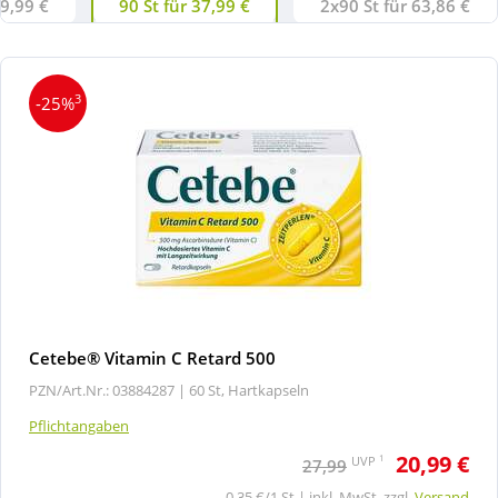
19,99 €
90 St für 37,99 €
2x90 St für 63,86 €
3
-25%
Cetebe® Vitamin C Retard 500
PZN/Art.Nr.: 03884287 |
60 St, Hartkapseln
Pflichtangaben
20,99 €
1
UVP
27,99
0,35 €/1 St | inkl. MwSt. zzgl.
Versand