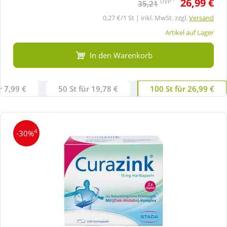
26,99 €
UVP
35,21
0,27 €/1 St | inkl. MwSt. zzgl.
Versand
Artikel auf Lager
In den Warenkorb
r 7,99 €
50 St für 19,78 €
100 St für 26,99 €
4
-30%