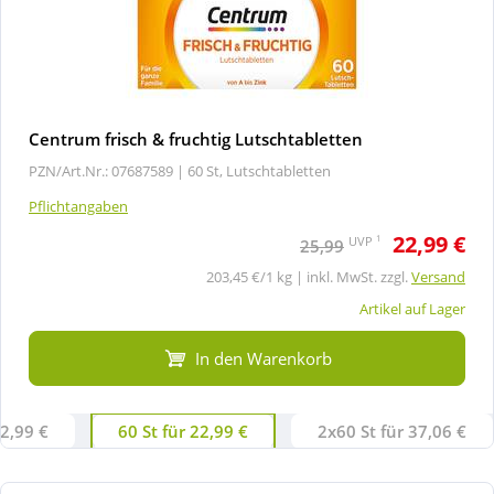
Centrum frisch & fruchtig Lutschtabletten
PZN/Art.Nr.: 07687589 |
60 St, Lutschtabletten
Pflichtangaben
22,99 €
1
UVP
25,99
203,45 €/1 kg | inkl. MwSt. zzgl.
Versand
Artikel auf Lager
In den Warenkorb
12,99 €
60 St für 22,99 €
2x60 St für 37,06 €