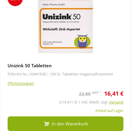
Sale
Körperpflege & Kosmetik
Schnäppchen
Liebe & Erotik
Sparsets
Mutter & Kind
Täglich gut versorgt
Nahrungsergänzung
Unizink 50 Tabletten
PZN/Art.Nr.: 03441638 |
100 St, Tabletten magensaftresistent
Natur & Homöopathie
Pflichtangaben
16,41 €
Sanitätshaus
2
MRP
22,80
0,16 €/1 St | inkl. MwSt. zzgl.
Versand
Sport & Fitness
Artikel auf Lager
In den Warenkorb
Tierbedarf