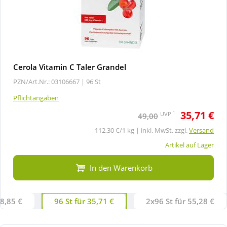
Cerola Vitamin C Taler Grandel
PZN/Art.Nr.: 03106667 |
96 St
Pflichtangaben
35,71 €
1
UVP
49,00
112,30 €/1 kg | inkl. MwSt. zzgl.
Versand
Artikel auf Lager
In den Warenkorb
28,85 €
96 St für 35,71 €
2x96 St für 55,28 €