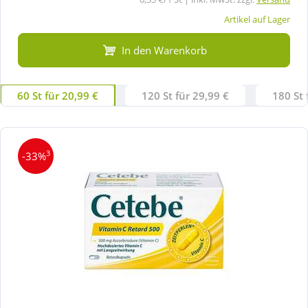
Artikel auf Lager
In den Warenkorb
60 St für 20,99 €
120 St für 29,99 €
180 St 
3
-33%