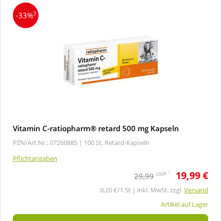
3
-33%
Vitamin C-ratiopharm® retard 500 mg Kapseln
PZN/Art.Nr.: 07260885 |
100 St, Retard-Kapseln
Pflichtangaben
19,99 €
1
UVP
29,99
0,20 €/1 St | inkl. MwSt. zzgl.
Versand
Artikel auf Lager