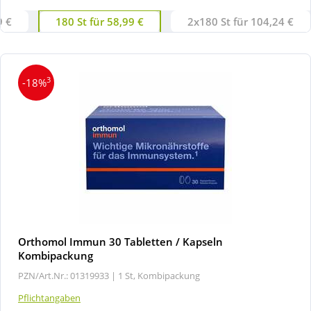
9 €
180 St für 58,99 €
2x180 St für 104,24 €
3
-18%
Orthomol Immun 30 Tabletten / Kapseln
Kombipackung
PZN/Art.Nr.: 01319933 |
1 St, Kombipackung
Pflichtangaben