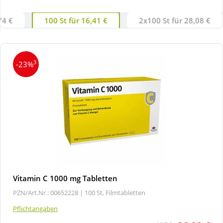
74 €
100 St für 16,41 €
2x100 St für 28,08 €
Wellness
3
-23%
Vitamin C 1000 mg Tabletten
PZN/Art.Nr.: 00652228 |
100 St, Filmtabletten
Pflichtangaben
1