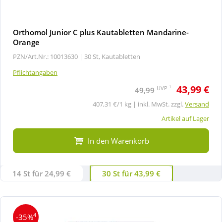
Orthomol Junior C plus Kautabletten Mandarine-
Orange
PZN/Art.Nr.: 10013630 |
30 St, Kautabletten
Pflichtangaben
43,99 €
1
UVP
49,99
407,31 €/1 kg | inkl. MwSt. zzgl.
Versand
Artikel auf Lager
In den Warenkorb
14 St für 24,99 €
30 St für 43,99 €
4
-35%