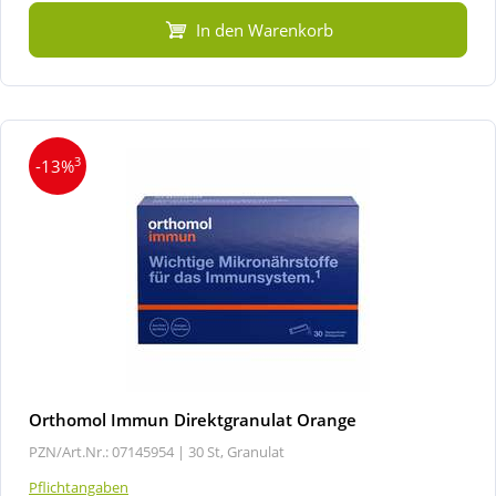
In den Warenkorb
3
-13%
Orthomol Immun Direktgranulat Orange
PZN/Art.Nr.: 07145954 |
30 St, Granulat
Pflichtangaben