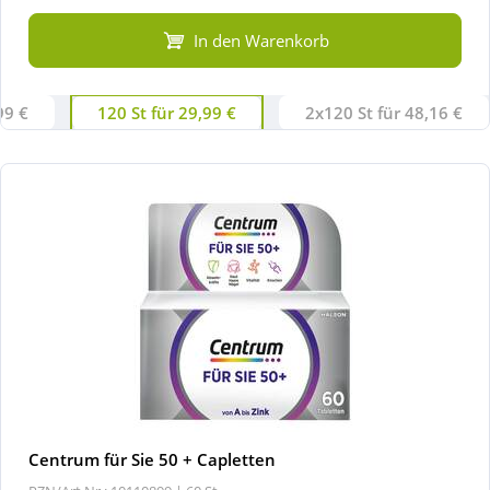
In den Warenkorb
99 €
120 St für 29,99 €
2x120 St für 48,16 €
Centrum für Sie 50 + Capletten