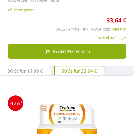
PZN/Art.Nr.: 10110899 |
60 St
Pflichtangaben
33,64 €
343,27 €/1 kg | inkl. MwSt. zzgl.
Versand
Artikel auf Lager
In den Warenkorb
30 St für 16,99 €
60 St für 33,64 €
3
-12%