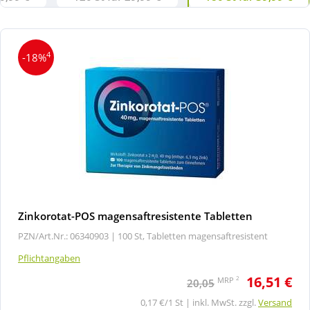
4
-18%
Zinkorotat-POS magensaftresistente Tabletten
PZN/Art.Nr.: 06340903 |
100 St, Tabletten magensaftresistent
Pflichtangaben
16,51 €
2
MRP
20,05
0,17 €/1 St | inkl. MwSt. zzgl.
Versand