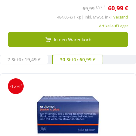
60,99 €
1
UVP
69,99
484,05 €/1 kg | inkl. MwSt. inkl.
Versand
Artikel auf Lager
In den Warenkorb
7 St für 19,49 €
30 St für 60,99 €
3
-12%