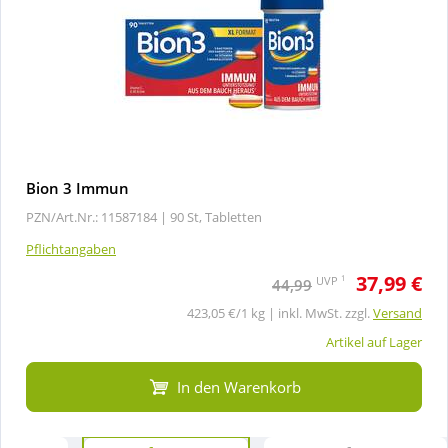
Bion 3 Immun
PZN/Art.Nr.: 11587184 |
90 St, Tabletten
Pflichtangaben
37,99 €
1
UVP
44,99
423,05 €/1 kg | inkl. MwSt. zzgl.
Versand
Artikel auf Lager
In den Warenkorb