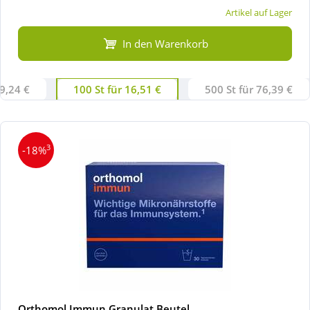
Artikel auf Lager
In den Warenkorb
 9,24 €
100 St für 16,51 €
500 St für 76,39 €
3
-18%
Orthomol Immun Granulat Beutel