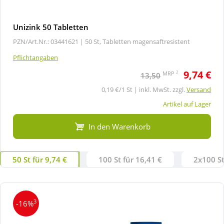
Unizink 50 Tabletten
PZN/Art.Nr.: 03441621 |
50 St, Tabletten magensaftresistent
Pflichtangaben
9,74 €
2
MRP
13,50
0,19 €/1 St | inkl. MwSt. zzgl.
Versand
Artikel auf Lager
In den Warenkorb
50 St für 9,74 €
100 St für 16,41 €
2x100 St
3
-16%