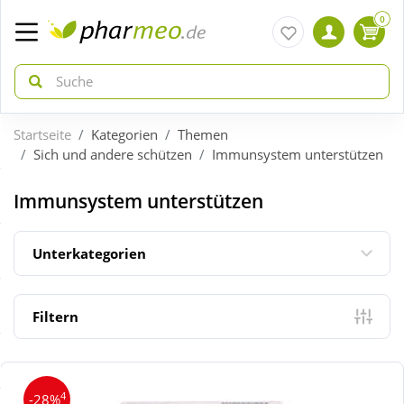
0
Startseite
Kategorien
Themen
zurück
zurück
Sich und andere schützen
Immunsystem unterstützen
ÜBERSICHT AKTIONEN
ÜBERSICHT KATEGORIEN
Immunsystem unterstützen
Aktuelle Coupons
Arzneimittel
Unterkategorien
Gratis dazu
Bio & Genuss
Filtern
Neuheiten
Diabetes
4
-28%