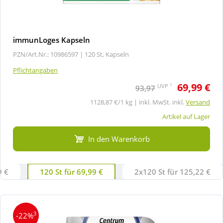
immunLoges Kapseln
PZN/Art.Nr.: 10986597 |
120 St, Kapseln
Pflichtangaben
69,99 €
1
UVP
93,97
1128,87 €/1 kg | inkl. MwSt. inkl.
Versand
Artikel auf Lager
In den Warenkorb
9 €
120 St für 69,99 €
2x120 St für 125,22 €
3
-22%