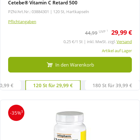
Cetebe® Vitamin C Retard 500
PZN/Art.Nr.: 03884301 |
120 St, Hartkapseln
Pflichtangaben
29,99 €
1
UVP
44,99
0,25 €/1 St | inkl. MwSt. zzgl.
Versand
Artikel auf Lager
In den Warenkorb
20,99 €
120 St für 29,99 €
180 St für 39,99 €
3
-35%