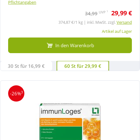
Pflichtangaben
29,99 €
1
UVP
34,99
374,87 €/1 kg | inkl. MwSt. zzgl.
Versand
Artikel auf Lager
In den Warenkorb
30 St für 16,99 €
60 St für 29,99 €
3
-26%