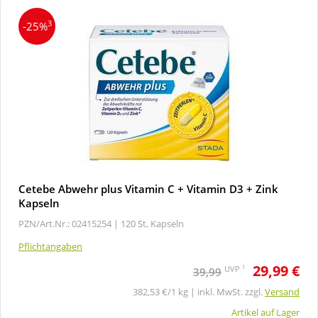
3
-25%
Cetebe Abwehr plus Vitamin C + Vitamin D3 + Zink
Kapseln
PZN/Art.Nr.: 02415254 |
120 St, Kapseln
Pflichtangaben
29,99 €
1
UVP
39,99
382,53 €/1 kg | inkl. MwSt. zzgl.
Versand
Artikel auf Lager