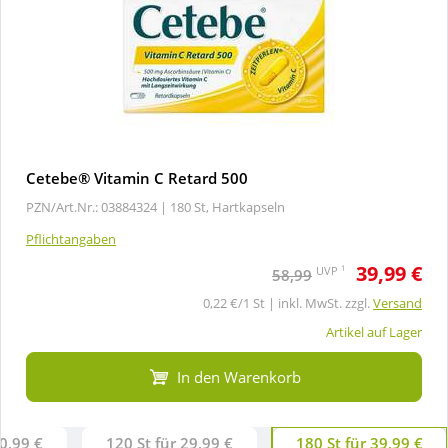
Cetebe® Vitamin C Retard 500
PZN/Art.Nr.: 03884324 |
180 St, Hartkapseln
Pflichtangaben
39,99 €
1
UVP
58,99
0,22 €/1 St | inkl. MwSt. zzgl.
Versand
Artikel auf Lager
In den Warenkorb
20,99 €
120 St für 29,99 €
180 St für 39,99 €