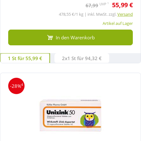
55,99 €
1
UVP
67,99
478,55 €/1 kg | inkl. MwSt. zzgl.
Versand
Artikel auf Lager
In den Warenkorb
1 St für 55,99 €
2x1 St für 94,32 €
4
-28%