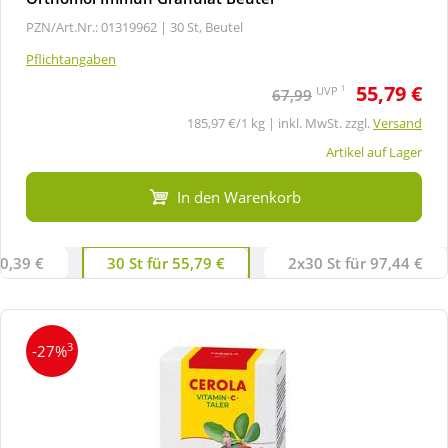
PZN/Art.Nr.: 01319962 |
30 St, Beutel
Pflichtangaben
55,79 €
1
UVP
67,99
185,97 €/1 kg | inkl. MwSt. zzgl.
Versand
Artikel auf Lager
In den Warenkorb
30,39 €
30 St für 55,79 €
2x30 St für 97,44 €
3
-27%