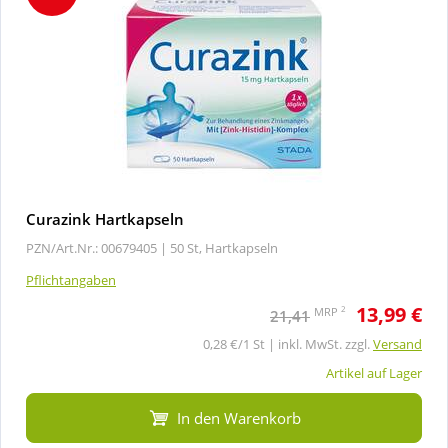
Curazink Hartkapseln
PZN/Art.Nr.: 00679405 |
50 St, Hartkapseln
Pflichtangaben
13,99 €
2
MRP
21,41
0,28 €/1 St | inkl. MwSt. zzgl.
Versand
Artikel auf Lager
In den Warenkorb