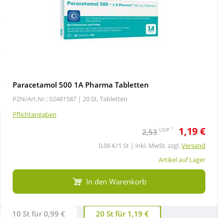
Sale
Körperpflege & Kosmetik
Schnäppchen
Liebe & Erotik
Sparsets
Mutter & Kind
Paracetamol 500 1A Pharma Tabletten
Täglich gut versorgt
Nahrungsergänzung
PZN/Art.Nr.: 02481587 |
20 St, Tabletten
Pflichtangaben
Natur & Homöopathie
1,19 €
1
UVP
2,53
0,06 €/1 St | inkl. MwSt. zzgl.
Versand
Sanitätshaus
Artikel auf Lager
In den Warenkorb
Sport & Fitness
10 St für 0,99 €
20 St für 1,19 €
Tierbedarf