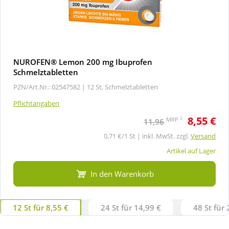
NUROFEN® Lemon 200 mg Ibuprofen
Schmelztabletten
PZN/Art.Nr.: 02547582 |
12 St, Schmelztabletten
Pflichtangaben
8,55 €
2
MRP
11,96
0,71 €/1 St | inkl. MwSt. zzgl.
Versand
Artikel auf Lager
In den Warenkorb
12 St für 8,55 €
24 St für 14,99 €
48 St für 