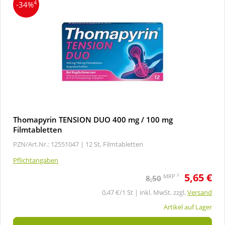
4
-34%
Thomapyrin TENSION DUO 400 mg / 100 mg
Filmtabletten
PZN/Art.Nr.: 12551047 |
12 St, Filmtabletten
Pflichtangaben
5,65 €
2
MRP
8,50
0,47 €/1 St | inkl. MwSt. zzgl.
Versand
Artikel auf Lager