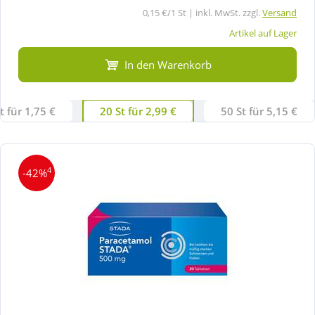
0,15 €/1 St | inkl. MwSt. zzgl.
Versand
Artikel auf Lager
In den Warenkorb
t für 1,75 €
20 St für 2,99 €
50 St für 5,15 €
4
-42%