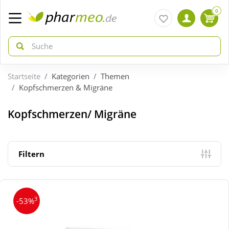
0
Startseite
Kategorien
Themen
zurück
zurück
Kopfschmerzen & Migräne
ÜBERSICHT AKTIONEN
ÜBERSICHT KATEGORIEN
Kopfschmerzen/ Migräne
Aktuelle Coupons
Arzneimittel
Filtern
Gratis dazu
Bio & Genuss
3
-53%
Neuheiten
Diabetes