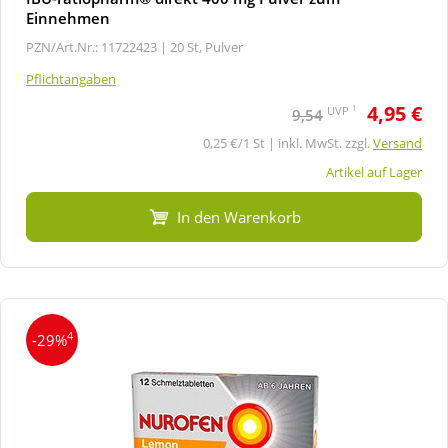
Einnehmen
PZN/Art.Nr.: 11722423 |
20 St, Pulver
Pflichtangaben
4,95 €
1
UVP
9,54
0,25 €/1 St | inkl. MwSt. zzgl.
Versand
Artikel auf Lager
In den Warenkorb
4
-29%