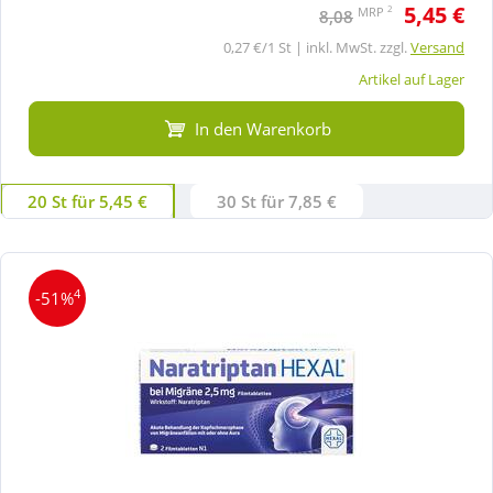
5,45 €
2
MRP
8,08
0,27 €/1 St | inkl. MwSt. zzgl.
Versand
Artikel auf Lager
In den Warenkorb
20 St für 5,45 €
30 St für 7,85 €
4
-51%