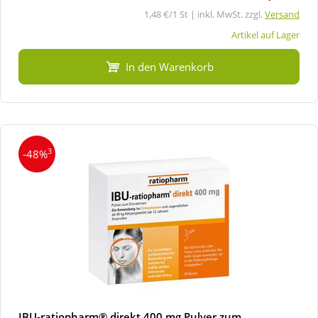
1,48 €/1 St | inkl. MwSt. zzgl.
Versand
Artikel auf Lager
In den Warenkorb
3
-48%
IBU-ratiopharm® direkt 400 mg Pulver zum