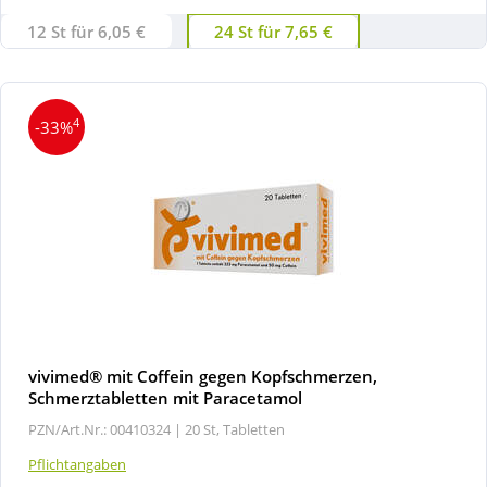
12 St für 6,05 €
24 St für 7,65 €
4
-33%
vivimed® mit Coffein gegen Kopfschmerzen,
Schmerztabletten mit Paracetamol
PZN/Art.Nr.: 00410324 |
20 St, Tabletten
Pflichtangaben