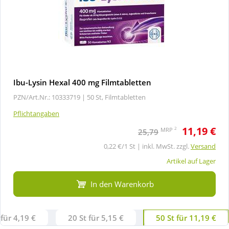
Ibu-Lysin Hexal 400 mg Filmtabletten
PZN/Art.Nr.: 10333719 |
50 St, Filmtabletten
Pflichtangaben
11,19 €
2
MRP
25,79
0,22 €/1 St | inkl. MwSt. zzgl.
Versand
Artikel auf Lager
In den Warenkorb
 für 4,19 €
20 St für 5,15 €
50 St für 11,19 €