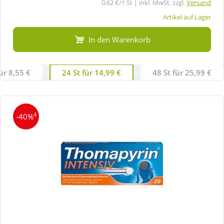
0,62 €/1 St | inkl. MwSt. zzgl.
Versand
Artikel auf Lager
In den Warenkorb
ür 8,55 €
24 St für 14,99 €
48 St für 25,99 €
4
-40%