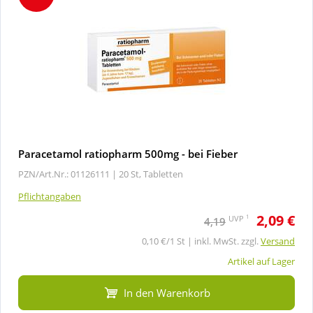
Paracetamol ratiopharm 500mg - bei Fieber
PZN/Art.Nr.: 01126111 |
20 St, Tabletten
Pflichtangaben
2,09 €
1
UVP
4,19
0,10 €/1 St | inkl. MwSt. zzgl.
Versand
Artikel auf Lager
In den Warenkorb