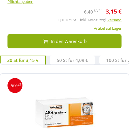
Pflichtangaben
3,15 €
1
UVP
6,40
0,10 €/1 St | inkl. MwSt. zzgl.
Versand
Artikel auf Lager
In den Warenkorb
30 St für 3,15 €
50 St für 4,09 €
100 St für 
3
-50%