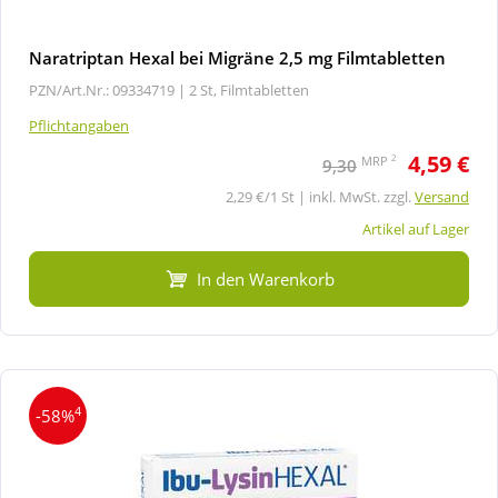
Naratriptan Hexal bei Migräne 2,5 mg Filmtabletten
PZN/Art.Nr.: 09334719 |
2 St, Filmtabletten
Pflichtangaben
4,59 €
2
MRP
9,30
2,29 €/1 St | inkl. MwSt. zzgl.
Versand
Artikel auf Lager
In den Warenkorb
4
-58%