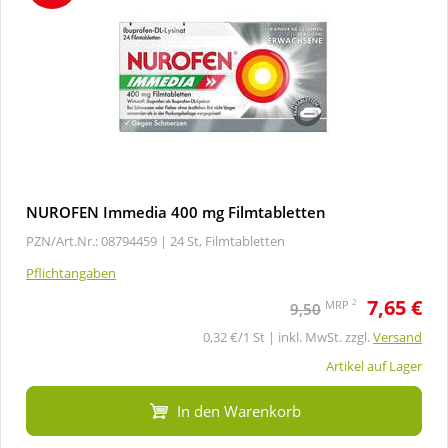
NUROFEN Immedia 400 mg Filmtabletten
PZN/Art.Nr.: 08794459 |
24 St, Filmtabletten
Pflichtangaben
7,65 €
2
MRP
9,50
0,32 €/1 St | inkl. MwSt. zzgl.
Versand
Artikel auf Lager
In den Warenkorb