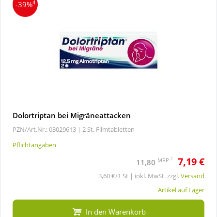
4
-39%
Dolortriptan bei Migräneattacken
PZN/Art.Nr.: 03029613 |
2 St, Filmtabletten
Pflichtangaben
7,19 €
2
MRP
11,80
3,60 €/1 St | inkl. MwSt. zzgl.
Versand
Artikel auf Lager
In den Warenkorb