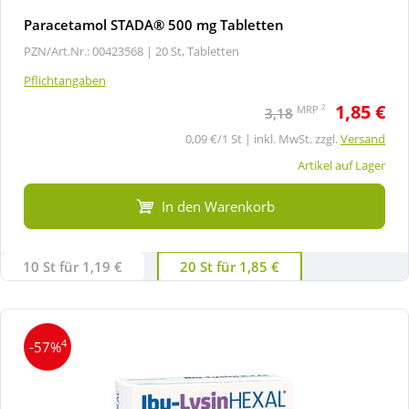
Paracetamol STADA® 500 mg Tabletten
PZN/Art.Nr.: 00423568 |
20 St, Tabletten
Pflichtangaben
1,85 €
2
MRP
3,18
0,09 €/1 St | inkl. MwSt. zzgl.
Versand
Artikel auf Lager
In den Warenkorb
10 St für 1,19 €
20 St für 1,85 €
4
-57%