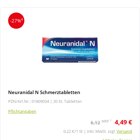
4
-27%
Neuranidal N Schmerztabletten
PZN/Art.Nr.: 01809034 |
20 St, Tabletten
Pflichtangaben
4,49 €
2
MRP
6,12
0,22 €/1 St | inkl. MwSt. zzgl.
Versand