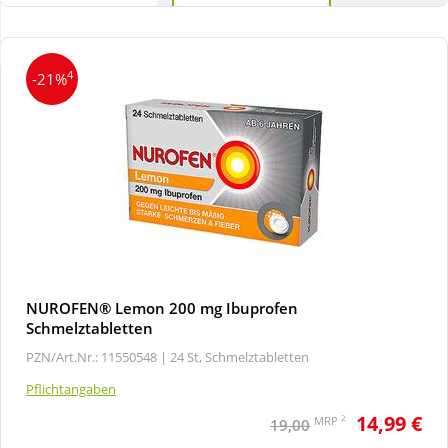
Wellness
4
-21%
NUROFEN® Lemon 200 mg Ibuprofen
Schmelztabletten
PZN/Art.Nr.: 11550548 |
24 St, Schmelztabletten
Pflichtangaben
14,99 €
2
MRP
19,00