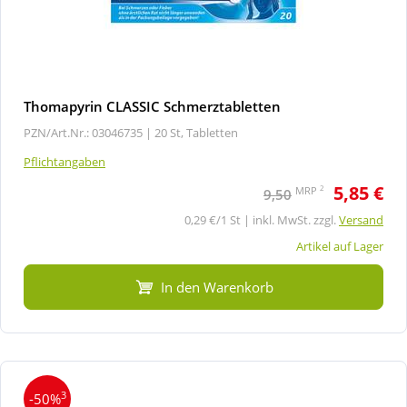
Thomapyrin CLASSIC Schmerztabletten
PZN/Art.Nr.: 03046735 |
20 St, Tabletten
Pflichtangaben
5,85 €
2
MRP
9,50
0,29 €/1 St | inkl. MwSt. zzgl.
Versand
Artikel auf Lager
In den Warenkorb
3
-50%