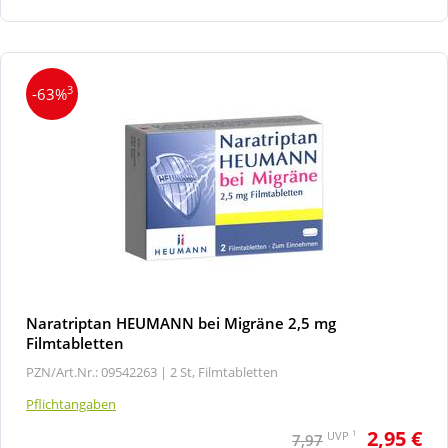
3
-63%
Naratriptan HEUMANN bei Migräne 2,5 mg
Filmtabletten
PZN/Art.Nr.: 09542263 |
2 St, Filmtabletten
Pflichtangaben
2,95 €
1
UVP
7,97