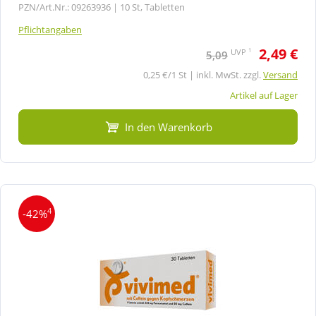
PZN/Art.Nr.: 09263936 |
10 St, Tabletten
Pflichtangaben
2,49 €
1
UVP
5,09
0,25 €/1 St | inkl. MwSt. zzgl.
Versand
Artikel auf Lager
In den Warenkorb
4
-42%