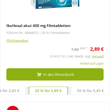
IbuHexal akut 400 mg Filmtabletten
PZN/Art.Nr.: 00068972 |
20 St, Filmtabletten
Pflichtangaben
2,89 €
2
MRP
7,80
0,14 €/1 St | inkl. MwSt. zzgl.
Versand
Artikel auf Lager
In den Warenkorb
t für 2,65 €
20 St für 2,89 €
50 St für 5,45 €