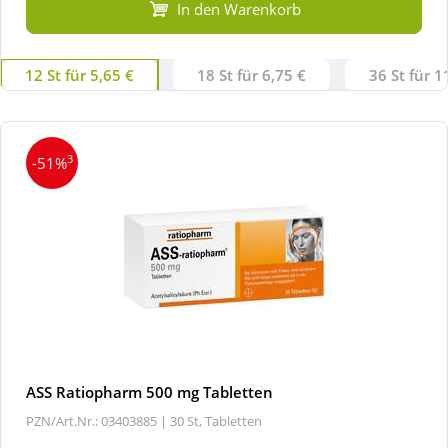
In den Warenkorb
12 St für 5,65 €
18 St für 6,75 €
36 St für 1
3
-51%
ASS Ratiopharm 500 mg Tabletten
PZN/Art.Nr.: 03403885 |
30 St, Tabletten