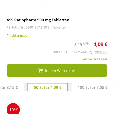
ASS Ratiopharm 500 mg Tabletten
PZN/Art.Nr.: 03404867 |
50 St, Tabletten
Pflichtangaben
4,09 €
1
UVP
8,19
0,08 €/1 St | inkl. MwSt. zzgl.
Versand
Artikel auf Lager
In den Warenkorb
 für 3,15 €
50 St für 4,09 €
100 St für 7,05 €
4
-19%