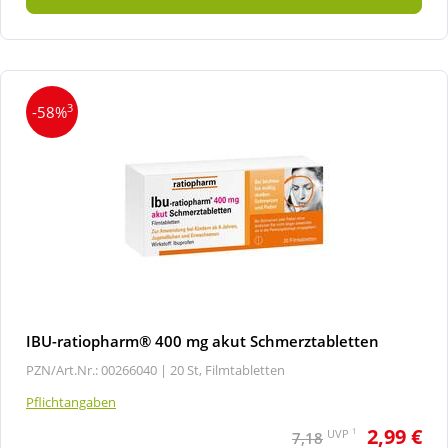
3
-58%
IBU-ratiopharm® 400 mg akut Schmerztabletten
PZN/Art.Nr.: 00266040 |
20 St, Filmtabletten
Pflichtangaben
2,99 €
1
UVP
7,18