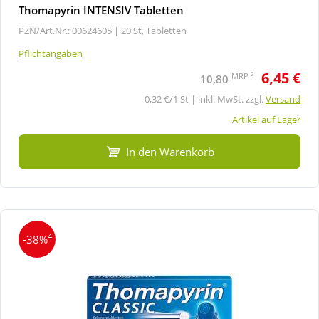
Thomapyrin INTENSIV Tabletten
PZN/Art.Nr.: 00624605 |
20 St, Tabletten
Pflichtangaben
6,45 €
2
MRP
10,80
0,32 €/1 St | inkl. MwSt. zzgl.
Versand
Artikel auf Lager
In den Warenkorb
4
-38%