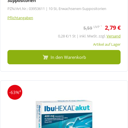
Suppositorien
PZN/Art.Nr.: 03953611 |
10 St, Erwachsenen-Suppositorien
Pflichtangaben
2,79 €
1
UVP
5,59
0,28 €/1 St | inkl. MwSt. zzgl.
Versand
Artikel auf Lager
In den Warenkorb
4
-63%