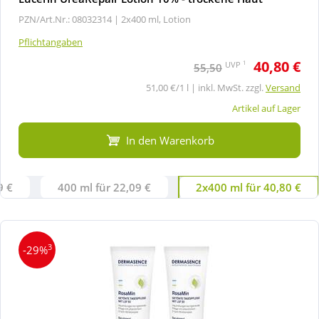
PZN/Art.Nr.: 08032314 |
2x400 ml, Lotion
Pflichtangaben
40,80 €
1
UVP
55,50
51,00 €/1 l | inkl. MwSt. zzgl.
Versand
Artikel auf Lager
In den Warenkorb
9 €
400 ml für 22,09 €
2x400 ml für 40,80 €
3
-29%