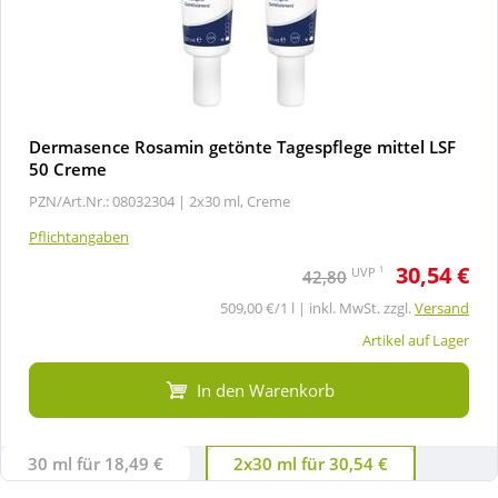
Dermasence Rosamin getönte Tagespflege mittel LSF
50 Creme
PZN/Art.Nr.: 08032304 |
2x30 ml, Creme
Pflichtangaben
30,54 €
1
UVP
42,80
509,00 €/1 l | inkl. MwSt. zzgl.
Versand
Artikel auf Lager
In den Warenkorb
30 ml für 18,49 €
2x30 ml für 30,54 €