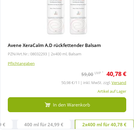
Avene XeraCalm A.D rückfettender Balsam
PZN/Art.Nr.: 08032293 |
2x400 ml, Balsam
Pflichtangaben
40,78 €
1
UVP
59,00
50,98 €/1 l | inkl. MwSt. zzgl.
Versand
Artikel auf Lager
In den Warenkorb
9 €
400 ml für 24,99 €
2x400 ml für 40,78 €