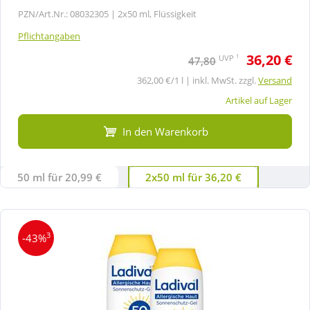
PZN/Art.Nr.: 08032305 |
2x50 ml, Flüssigkeit
Pflichtangaben
36,20 €
1
UVP
47,80
362,00 €/1 l | inkl. MwSt. zzgl.
Versand
Artikel auf Lager
In den Warenkorb
50 ml für 20,99 €
2x50 ml für 36,20 €
3
-43%