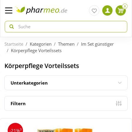
0
Startseite
Kategorien
Themen
Im Set günstiger
zurück
zurück
Körperpflege Vorteilssets
ÜBERSICHT AKTIONEN
ÜBERSICHT KATEGORIEN
Körperpflege Vorteilssets
Aktuelle Coupons
Arzneimittel
Unterkategorien
Gratis dazu
Bio & Genuss
Filtern
Neuheiten
Diabetes
3
-21%