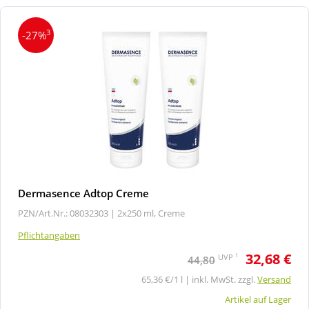
3
-27%
Dermasence Adtop Creme
PZN/Art.Nr.: 08032303 |
2x250 ml, Creme
Pflichtangaben
32,68 €
1
UVP
44,80
65,36 €/1 l | inkl. MwSt. zzgl.
Versand
Artikel auf Lager