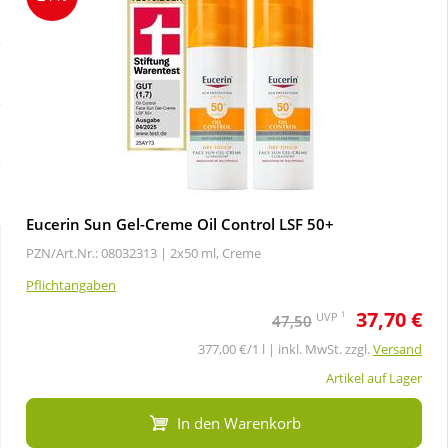
Sale
Körperpflege & Kosmetik
Schnäppchen
Liebe & Erotik
Sparsets
Mutter & Kind
Täglich gut versorgt
Nahrungsergänzung
Eucerin Sun Gel-Creme Oil Control LSF 50+
PZN/Art.Nr.: 08032313 |
2x50 ml, Creme
Natur & Homöopathie
Pflichtangaben
37,70 €
Sanitätshaus
1
UVP
47,50
377,00 €/1 l | inkl. MwSt. zzgl.
Versand
Sport & Fitness
Artikel auf Lager
In den Warenkorb
Tierbedarf