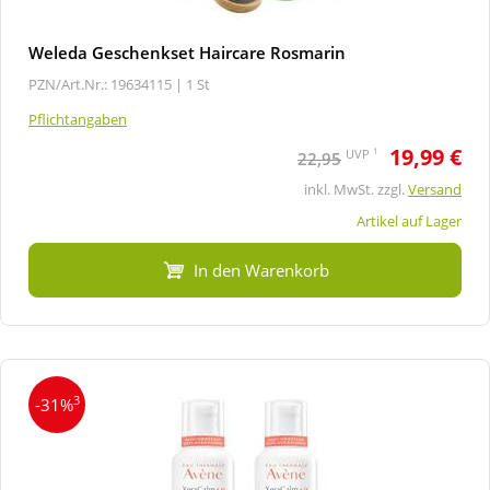
Weleda Geschenkset Haircare Rosmarin
PZN/Art.Nr.: 19634115 |
1 St
Pflichtangaben
19,99 €
1
UVP
22,95
inkl. MwSt. zzgl.
Versand
Artikel auf Lager
In den Warenkorb
3
-31%