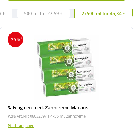
9 €
500 ml für 27,59 €
2x500 ml für 45,34 €
3
-25%
Salviagalen med. Zahncreme Madaus
PZN/Art.Nr.: 08032397 |
4x75 ml, Zahncreme
Pflichtangaben