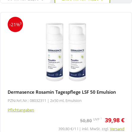
3
-21%
Dermasence Rosamin Tagespflege LSF 50 Emulsion
PZN/Art.Nr.: 08032311 |
2x50 ml, Emulsion
Pflichtangaben
39,98 €
1
UVP
50,80
399,80 €/1 l | inkl. MwSt. zzgl.
Versand