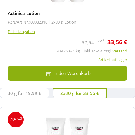
Actinica Lotion
PZN/Art.Nr.: 08032310 |
2x80 g, Lotion
Pflichtangaben
33,56 €
1
UVP
57,54
209,75 €/1 kg | inkl. MwSt. zzgl.
Versand
Artikel auf Lager
In den Warenkorb
80 g für 19,99 €
2x80 g für 33,56 €
3
-35%