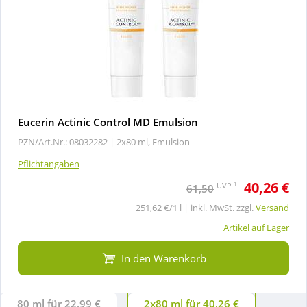
Eucerin Actinic Control MD Emulsion
PZN/Art.Nr.: 08032282 |
2x80 ml, Emulsion
Pflichtangaben
40,26 €
1
UVP
61,50
251,62 €/1 l | inkl. MwSt. zzgl.
Versand
Artikel auf Lager
In den Warenkorb
80 ml für 22,99 €
2x80 ml für 40,26 €