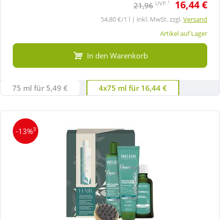
16,44 €
1
UVP
21,96
54,80 €/1 l | inkl. MwSt. zzgl.
Versand
Artikel auf Lager
In den Warenkorb
75 ml für 5,49 €
4x75 ml für 16,44 €
3
-13%