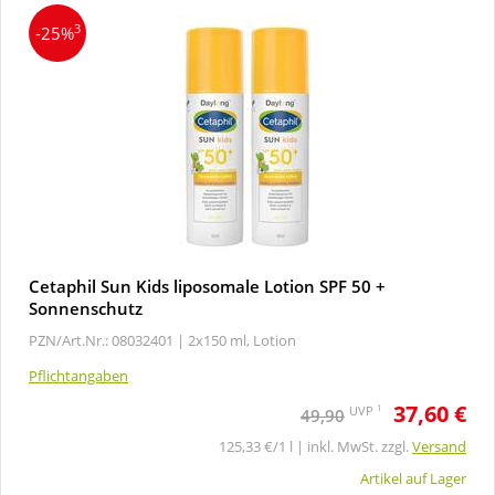
3
-25%
Cetaphil Sun Kids liposomale Lotion SPF 50 +
Sonnenschutz
PZN/Art.Nr.: 08032401 |
2x150 ml, Lotion
Pflichtangaben
37,60 €
1
UVP
49,90
125,33 €/1 l | inkl. MwSt. zzgl.
Versand
Artikel auf Lager