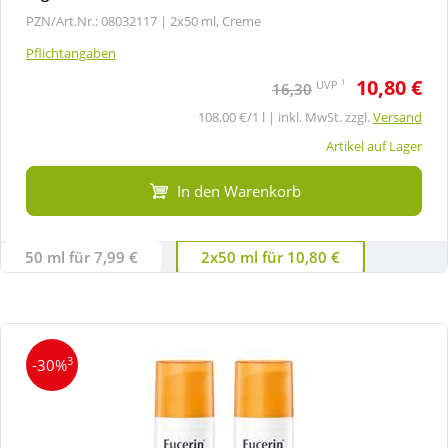
PZN/Art.Nr.: 08032117 |
2x50 ml, Creme
Pflichtangaben
10,80 €
1
UVP
16,30
108,00 €/1 l | inkl. MwSt. zzgl.
Versand
Artikel auf Lager
In den Warenkorb
50 ml für 7,99 €
2x50 ml für 10,80 €
3
-30%