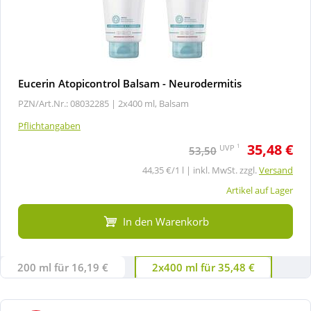
Eucerin Atopicontrol Balsam - Neurodermitis
PZN/Art.Nr.: 08032285 |
2x400 ml, Balsam
Pflichtangaben
35,48 €
1
UVP
53,50
44,35 €/1 l | inkl. MwSt. zzgl.
Versand
Artikel auf Lager
In den Warenkorb
200 ml für 16,19 €
2x400 ml für 35,48 €