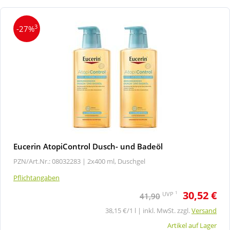
3
-27%
Eucerin AtopiControl Dusch- und Badeöl
PZN/Art.Nr.: 08032283 |
2x400 ml, Duschgel
Pflichtangaben
30,52 €
1
UVP
41,90
38,15 €/1 l | inkl. MwSt. zzgl.
Versand
Artikel auf Lager