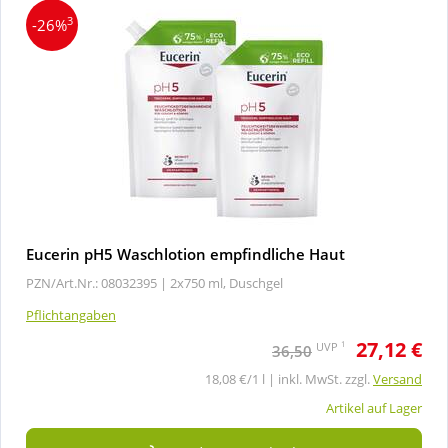
3
-26%
Eucerin pH5 Waschlotion empfindliche Haut
PZN/Art.Nr.: 08032395 |
2x750 ml, Duschgel
Pflichtangaben
27,12 €
1
UVP
36,50
18,08 €/1 l | inkl. MwSt. zzgl.
Versand
Artikel auf Lager