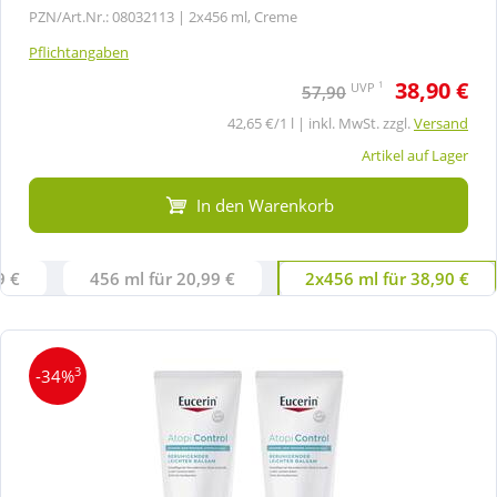
PZN/Art.Nr.: 08032113 |
2x456 ml, Creme
Pflichtangaben
38,90 €
1
UVP
57,90
42,65 €/1 l | inkl. MwSt. zzgl.
Versand
Artikel auf Lager
In den Warenkorb
9 €
456 ml für 20,99 €
2x456 ml für 38,90 €
3
-34%