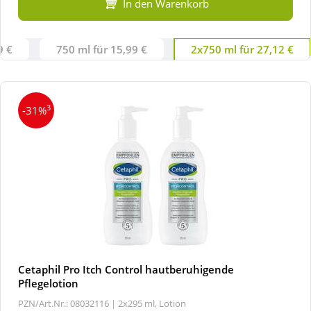
In den Warenkorb
9 €
750 ml für 15,99 €
2x750 ml für 27,12 €
3
-31%
Cetaphil Pro Itch Control hautberuhigende
Pflegelotion
PZN/Art.Nr.: 08032116 |
2x295 ml, Lotion