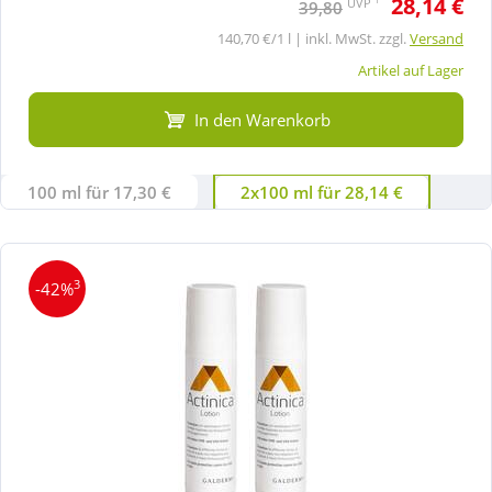
28,14 €
UVP
39,80
140,70 €/1 l | inkl. MwSt. zzgl.
Versand
Artikel auf Lager
In den Warenkorb
100 ml für 17,30 €
2x100 ml für 28,14 €
3
-42%