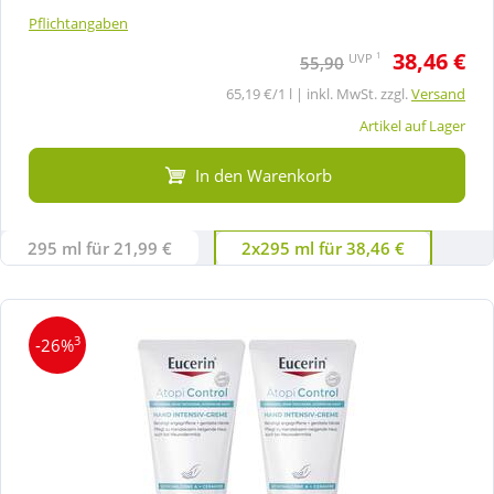
Pflichtangaben
38,46 €
1
UVP
55,90
65,19 €/1 l | inkl. MwSt. zzgl.
Versand
Artikel auf Lager
In den Warenkorb
295 ml für 21,99 €
2x295 ml für 38,46 €
3
-26%