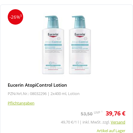
3
-26%
Eucerin AtopiControl Lotion
PZN/Art.Nr.: 08032296 |
2x400 ml, Lotion
Pflichtangaben
39,76 €
1
UVP
53,50
49,70 €/1 l | inkl. MwSt. zzgl.
Versand
Artikel auf Lager