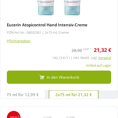
Eucerin Atopicontrol Hand Intensiv-Creme
PZN/Art.Nr.: 08032301 |
2x75 ml, Creme
Pflichtangaben
21,32 €
1
UVP
28,90
142,13 €/1 l | inkl. MwSt. zzgl.
Versand
Artikel auf Lager
In den Warenkorb
75 ml für 12,99 €
2x75 ml für 21,32 €
3
-35%