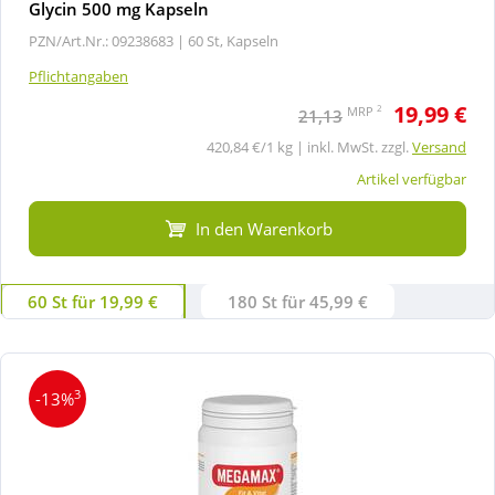
Glycin 500 mg Kapseln
PZN/Art.Nr.: 09238683 |
60 St, Kapseln
Pflichtangaben
19,99 €
2
MRP
21,13
420,84 €/1 kg | inkl. MwSt. zzgl.
Versand
Artikel verfügbar
In den Warenkorb
60 St für 19,99 €
180 St für 45,99 €
3
-13%