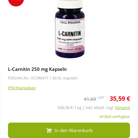
Sale
Körperpflege & Kosmetik
Schnäppchen
Liebe & Erotik
Sparsets
Mutter & Kind
Täglich gut versorgt
Nahrungsergänzung
L-Carnitin 250 mg Kapseln
PZN/Art.Nr.: 01290477 |
60 St, Kapseln
Natur & Homöopathie
Pflichtangaben
35,59 €
Sanitätshaus
1
UVP
41,60
936,58 €/1 kg | inkl. MwSt. zzgl.
Versand
Sport & Fitness
Artikel verfügbar
In den Warenkorb
Tierbedarf