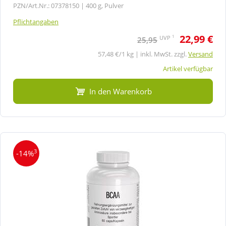
PZN/Art.Nr.: 07378150 |
400 g, Pulver
Pflichtangaben
22,99 €
1
UVP
25,95
57,48 €/1 kg | inkl. MwSt. zzgl.
Versand
Artikel verfügbar
In den Warenkorb
3
-14%