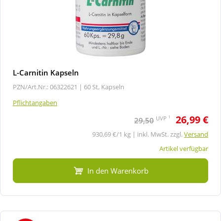
L-Carnitin Kapseln
PZN/Art.Nr.: 06322621 |
60 St, Kapseln
Pflichtangaben
26,99 €
1
UVP
29,50
930,69 €/1 kg | inkl. MwSt. zzgl.
Versand
Artikel verfügbar
In den Warenkorb