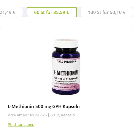
 21,49 €
60 St für 35,59 €
100 St für 50,10 €
Wellness
L-Methionin 500 mg GPH Kapseln
PZN/Art.Nr.: 01290626 |
60 St, Kapseln
Pflichtangaben