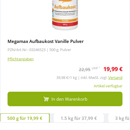
Megamax Aufbaukost Vanille Pulver
PZN/Art.Nr.: 03246523 |
500 g, Pulver
Pflichtangaben
19,99 €
1
UVP
22,95
39,98 €/1 kg | inkl. MwSt. zzgl.
Versand
Artikel verfügbar
In den Warenkorb
500 g für 19,99 €
1.5 kg für 37,99 €
3 kg fü