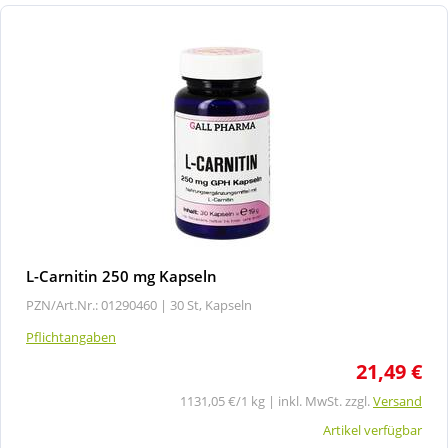
L-Carnitin 250 mg Kapseln
PZN/Art.Nr.: 01290460 |
30 St, Kapseln
Pflichtangaben
21,49 €
1131,05 €/1 kg | inkl. MwSt. zzgl.
Versand
Artikel verfügbar