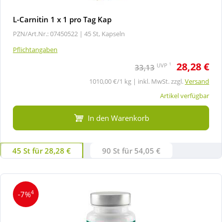
L-Carnitin 1 x 1 pro Tag Kap
PZN/Art.Nr.: 07450522 |
45 St, Kapseln
Pflichtangaben
28,28 €
1
UVP
33,13
1010,00 €/1 kg | inkl. MwSt. zzgl.
Versand
Artikel verfügbar
In den Warenkorb
45 St für 28,28 €
90 St für 54,05 €
4
-7%