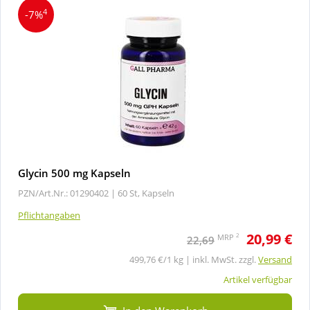
4
-7%
Glycin 500 mg Kapseln
PZN/Art.Nr.: 01290402 |
60 St, Kapseln
Pflichtangaben
20,99 €
2
MRP
22,69
499,76 €/1 kg | inkl. MwSt. zzgl.
Versand
Artikel verfügbar