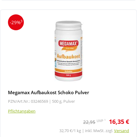
3
-29%
Megamax Aufbaukost Schoko Pulver
PZN/Art.Nr.: 03246569 |
500 g, Pulver
Pflichtangaben
16,35 €
1
UVP
22,95
32,70 €/1 kg | inkl. MwSt. zzgl.
Versand