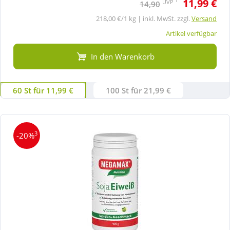
11,99 €
1
UVP
14,90
218,00 €/1 kg | inkl. MwSt. zzgl.
Versand
Artikel verfügbar
In den Warenkorb
60 St für 11,99 €
100 St für 21,99 €
3
-20%