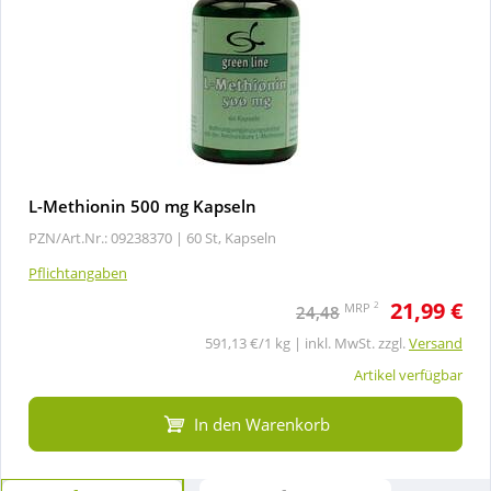
L-Methionin 500 mg Kapseln
PZN/Art.Nr.: 09238370 |
60 St, Kapseln
Pflichtangaben
21,99 €
2
MRP
24,48
591,13 €/1 kg | inkl. MwSt. zzgl.
Versand
Artikel verfügbar
In den Warenkorb