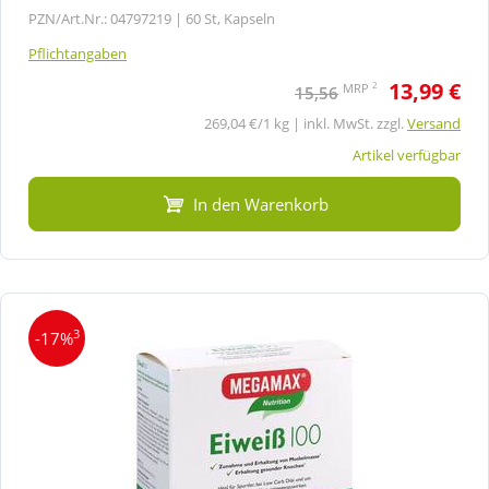
PZN/Art.Nr.: 04797219 |
60 St, Kapseln
Pflichtangaben
13,99 €
2
MRP
15,56
269,04 €/1 kg | inkl. MwSt. zzgl.
Versand
Artikel verfügbar
In den Warenkorb
3
-17%