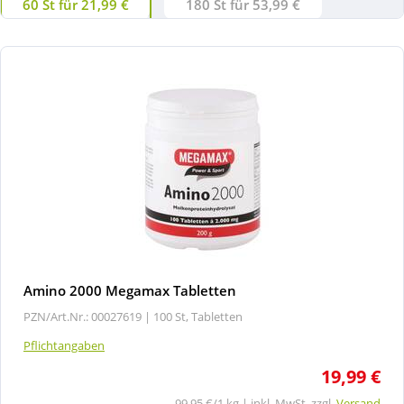
60 St für 21,99 €
180 St für 53,99 €
Amino 2000 Megamax Tabletten
PZN/Art.Nr.: 00027619 |
100 St, Tabletten
Pflichtangaben
19,99 €
99,95 €/1 kg | inkl. MwSt. zzgl.
Versand