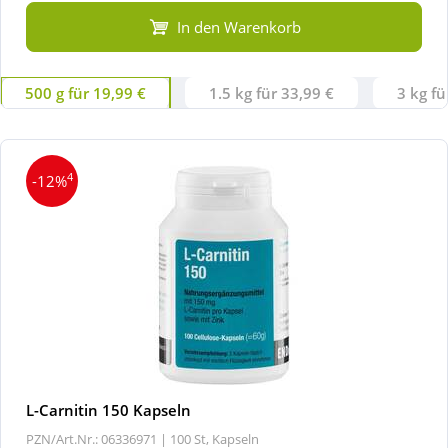
In den Warenkorb
500 g für 19,99 €
1.5 kg für 33,99 €
3 kg fü
4
-12%
L-Carnitin 150 Kapseln
PZN/Art.Nr.: 06336971 |
100 St, Kapseln