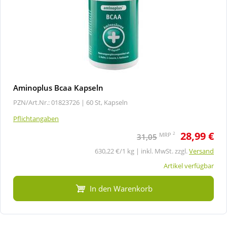
Aminoplus Bcaa Kapseln
PZN/Art.Nr.: 01823726 |
60 St, Kapseln
Pflichtangaben
28,99 €
2
MRP
31,05
630,22 €/1 kg | inkl. MwSt. zzgl.
Versand
Artikel verfügbar
In den Warenkorb