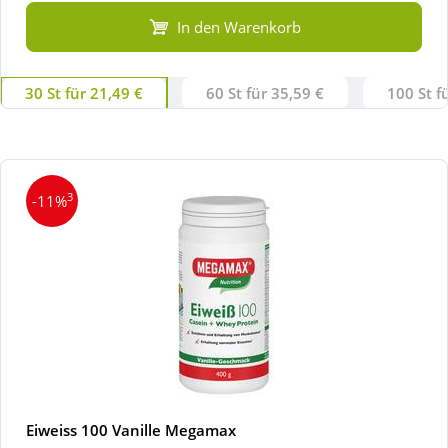
In den Warenkorb
30 St für 21,49 €
60 St für 35,59 €
100 St f
3
-11%
Eiweiss 100 Vanille Megamax