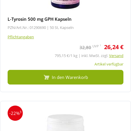
L-Tyrosin 500 mg GPH Kapseln
PZN/Art.Nr.: 01290690 |
50 St, Kapseln
Pflichtangaben
26,24 €
1
UVP
32,80
795,15 €/1 kg | inkl. MwSt. zzgl.
Versand
Artikel verfügbar
In den Warenkorb
3
-22%