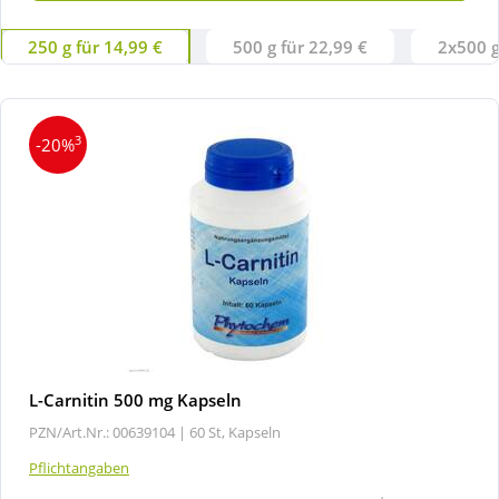
250 g für 14,99 €
500 g für 22,99 €
2x500 g
3
-20%
L-Carnitin 500 mg Kapseln
PZN/Art.Nr.: 00639104 |
60 St, Kapseln
Pflichtangaben