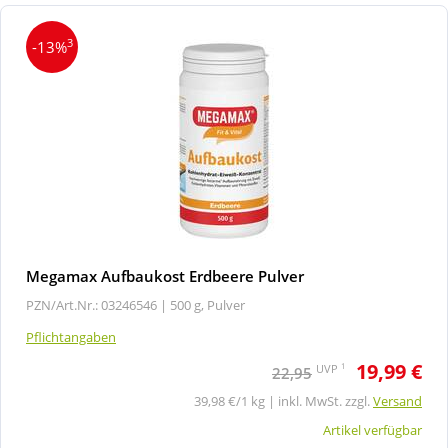
3
-13%
Megamax Aufbaukost Erdbeere Pulver
PZN/Art.Nr.: 03246546 |
500 g, Pulver
Pflichtangaben
19,99 €
1
UVP
22,95
39,98 €/1 kg | inkl. MwSt. zzgl.
Versand
Artikel verfügbar