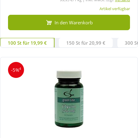
Artikel verfügbar
In den Warenkorb
100 St für 19,99 €
150 St für 20,99 €
300 St
4
-5%