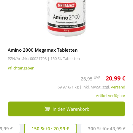
Amino 2000 Megamax Tabletten
PZN/Art.Nr.: 00021798 |
150 St, Tabletten
Pflichtangaben
20,99 €
1
UVP
26,95
69,97 €/1 kg | inkl. MwSt. zzgl.
Versand
Artikel verfügbar
In den Warenkorb
19,99 €
150 St für 20,99 €
300 St für 43,99 €