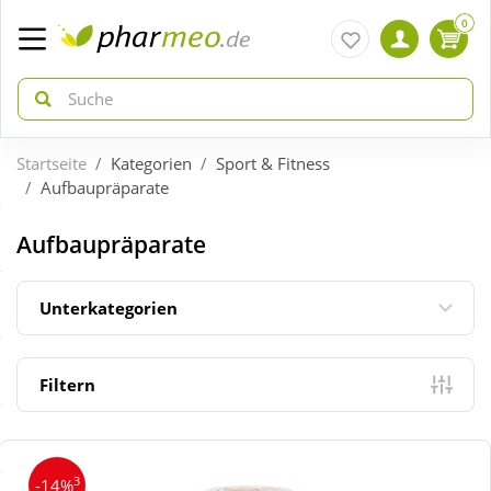
0
Startseite
Kategorien
Sport & Fitness
zurück
zurück
Aufbaupräparate
ÜBERSICHT AKTIONEN
ÜBERSICHT KATEGORIEN
Aufbaupräparate
Aktuelle Coupons
Arzneimittel
Unterkategorien
Gratis dazu
Bio & Genuss
Filtern
Neuheiten
Diabetes
3
-14%