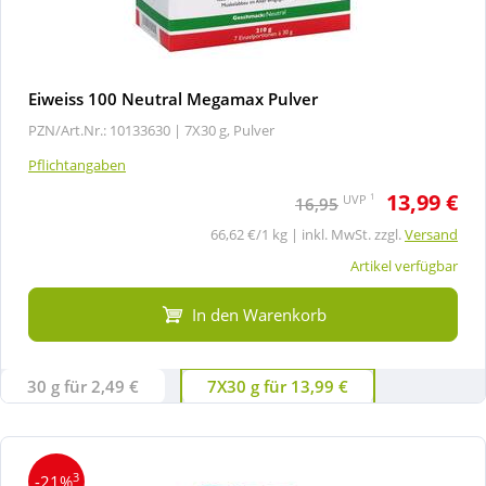
Eiweiss 100 Neutral Megamax Pulver
PZN/Art.Nr.: 10133630 |
7X30 g, Pulver
Pflichtangaben
13,99 €
1
UVP
16,95
66,62 €/1 kg | inkl. MwSt. zzgl.
Versand
Artikel verfügbar
In den Warenkorb
30 g für 2,49 €
7X30 g für 13,99 €
3
-21%