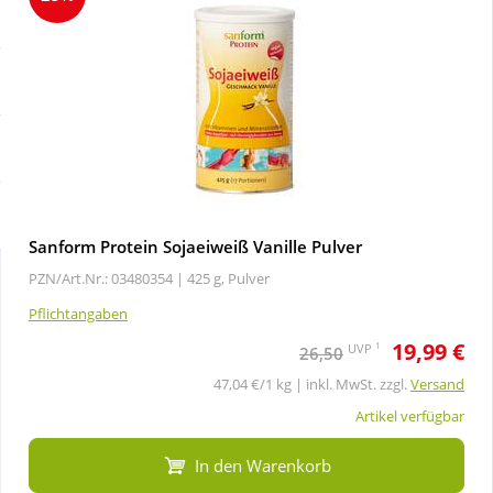
Sale
Körperpflege & Kosmetik
Schnäppchen
Liebe & Erotik
Sparsets
Mutter & Kind
Täglich gut versorgt
Nahrungsergänzung
Sanform Protein Sojaeiweiß Vanille Pulver
PZN/Art.Nr.: 03480354 |
425 g, Pulver
Natur & Homöopathie
Pflichtangaben
19,99 €
Sanitätshaus
1
UVP
26,50
47,04 €/1 kg | inkl. MwSt. zzgl.
Versand
Sport & Fitness
Artikel verfügbar
In den Warenkorb
Tierbedarf