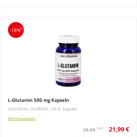
Wellness
3
-18%
L-Glutamin 500 mg Kapseln
PZN/Art.Nr.: 01290543 |
60 St, Kapseln
Pflichtangaben
21,99 €
1
UVP
26,90