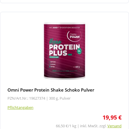
Omni Power Protein Shake Schoko Pulver
PZN/Art.Nr.: 19627374 |
300 g, Pulver
Pflichtangaben
19,95 €
66,50 €/1 kg | inkl. MwSt. zzgl.
Versand