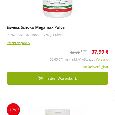
Eiweiss Schoko Megamax Pulve
PZN/Art.Nr.: 07345883 |
750 g, Pulver
Pflichtangaben
37,99 €
1
UVP
43,95
50,65 €/1 kg | inkl. MwSt. zzgl.
Versand
Artikel verfügbar
In den Warenkorb
4
-17%