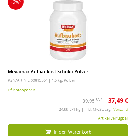
3
-6%
Megamax Aufbaukost Schoko Pulver
PZN/Art.Nr.: 00815564 |
1.5 kg, Pulver
Pflichtangaben
37,49 €
1
UVP
39,95
24,99 €/1 kg | inkl. MwSt. zzgl.
Versand
Artikel verfügbar
In den Warenkorb