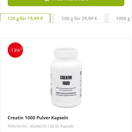
125 g für 19,99 €
500 g für 29,99 €
1000 g 
3
-13%
Creatin 1000 Pulver Kapseln
PZN/Art.Nr.: 00246310 |
60 St, Kapseln