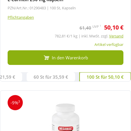
PZN/Art.Nr.: 01290483 |
100 St, Kapseln
Pflichtangaben
50,10 €
1
UVP
61,40
782,81 €/1 kg | inkl. MwSt. zzgl.
Versand
Artikel verfügbar
In den Warenkorb
 21,59 €
60 St für 35,59 €
100 St für 50,10 €
3
-9%