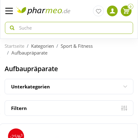
0
Startseite
Kategorien
Sport & Fitness
zurück
zurück
Aufbaupräparate
ÜBERSICHT AKTIONEN
ÜBERSICHT KATEGORIEN
Aufbaupräparate
Aktuelle Coupons
Arzneimittel
Unterkategorien
Gratis dazu
Bio & Genuss
Filtern
Neuheiten
Diabetes
3
-25%