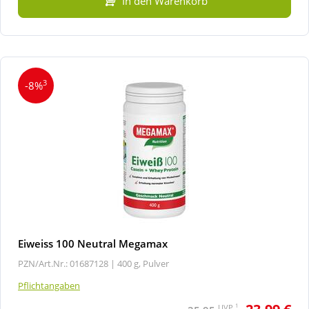
In den Warenkorb
3
-8%
Eiweiss 100 Neutral Megamax
PZN/Art.Nr.: 01687128 |
400 g, Pulver
Pflichtangaben
1
UVP