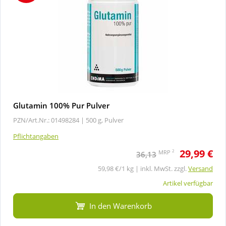
Glutamin 100% Pur Pulver
PZN/Art.Nr.: 01498284 |
500 g, Pulver
Pflichtangaben
29,99 €
2
MRP
36,13
59,98 €/1 kg | inkl. MwSt. zzgl.
Versand
Artikel verfügbar
In den Warenkorb