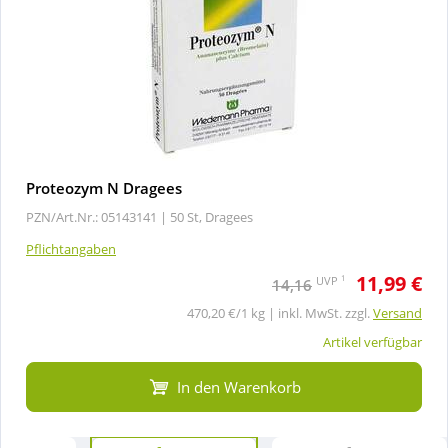
Proteozym N Dragees
PZN/Art.Nr.: 05143141 |
50 St, Dragees
Pflichtangaben
11,99 €
1
UVP
14,16
470,20 €/1 kg | inkl. MwSt. zzgl.
Versand
Artikel verfügbar
In den Warenkorb