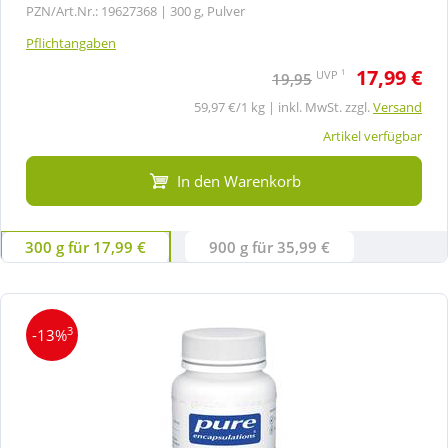
PZN/Art.Nr.: 19627368 |
300 g, Pulver
Pflichtangaben
17,99 €
1
UVP
19,95
59,97 €/1 kg | inkl. MwSt. zzgl.
Versand
Artikel verfügbar
In den Warenkorb
300 g für 17,99 €
900 g für 35,99 €
3
-13%