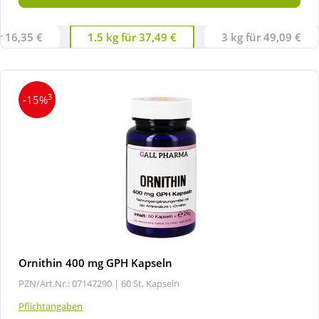
r 16,35 €
1.5 kg für 37,49 €
3 kg für 49,09 €
3
-15%
Ornithin 400 mg GPH Kapseln
PZN/Art.Nr.: 07147290 |
60 St, Kapseln
Pflichtangaben