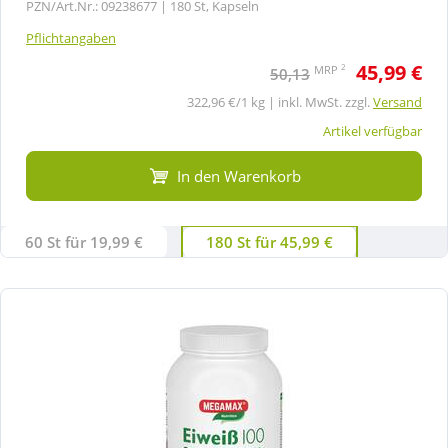
PZN/Art.Nr.: 09238677 |
180 St, Kapseln
Pflichtangaben
45,99 €
2
MRP
50,13
322,96 €/1 kg | inkl. MwSt. zzgl.
Versand
Artikel verfügbar
In den Warenkorb
60 St für 19,99 €
180 St für 45,99 €