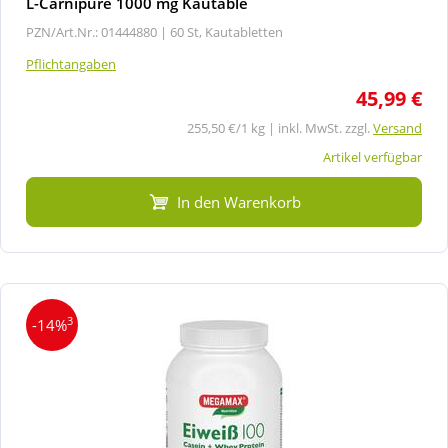
L-Carnipure 1000 mg Kautable
PZN/Art.Nr.: 01444880 |
60 St, Kautabletten
Pflichtangaben
45,99 €
255,50 €/1 kg | inkl. MwSt. zzgl.
Versand
Artikel verfügbar
In den Warenkorb
3
-14%