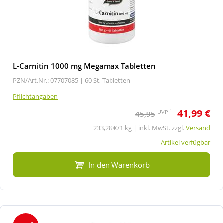
L-Carnitin 1000 mg Megamax Tabletten
PZN/Art.Nr.: 07707085 |
60 St, Tabletten
Pflichtangaben
41,99 €
1
UVP
45,95
233,28 €/1 kg | inkl. MwSt. zzgl.
Versand
Artikel verfügbar
In den Warenkorb