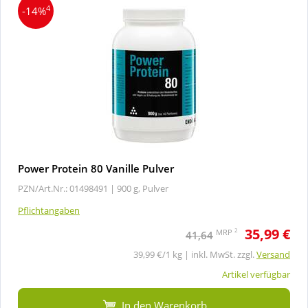
4
-14%
Power Protein 80 Vanille Pulver
PZN/Art.Nr.: 01498491 |
900 g, Pulver
Pflichtangaben
35,99 €
2
MRP
41,64
39,99 €/1 kg | inkl. MwSt. zzgl.
Versand
Artikel verfügbar
In den Warenkorb