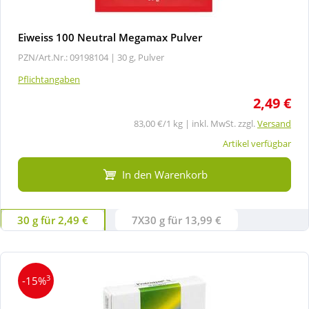
Eiweiss 100 Neutral Megamax Pulver
PZN/Art.Nr.: 09198104 |
30 g, Pulver
Pflichtangaben
2,49 €
83,00 €/1 kg | inkl. MwSt. zzgl.
Versand
Artikel verfügbar
In den Warenkorb
30 g für 2,49 €
7X30 g für 13,99 €
3
-15%