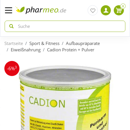
0
Startseite
Sport & Fitness
Aufbaupräparate
zurück
zurück
Eiweißnahrung
Cadion Protein + Pulver
ÜBERSICHT AKTIONEN
ÜBERSICHT KATEGORIEN
3
-6%
Aktuelle Coupons
Arzneimittel
Gratis dazu
Bio & Genuss
Neuheiten
Diabetes