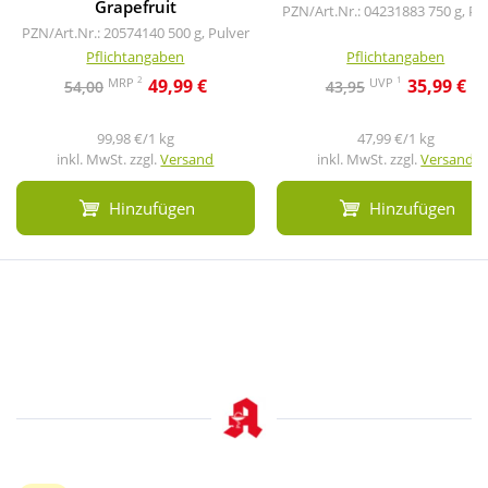
Grapefruit
PZN/Art.Nr.: 04231883
750 g, Pu
PZN/Art.Nr.: 20574140
500 g, Pulver
Pflichtangaben
Pflichtangaben
2
1
MRP
UVP
49,99 €
35,99 €
54,00
43,95
99,98 €/1 kg
47,99 €/1 kg
inkl. MwSt. zzgl.
Versand
inkl. MwSt. zzgl.
Versand
Hinzufügen
Hinzufügen