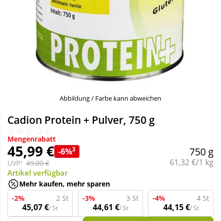
Sale
Körperpflege & Kosmetik
Schnäppchen
Liebe & Erotik
Sparsets
Mutter & Kind
Täglich gut versorgt
Nahrungsergänzung
Abbildung / Farbe kann abweichen
Cadion Protein + Pulver, 750 g
Natur & Homöopathie
Mengenrabatt
45,99 €
3
750 g
-6%
Sanitätshaus
Grundpreis:
61,32 €/1 kg
UVP¹
49,00 €
Artikel verfügbar
Mehr kaufen, mehr sparen
Sport & Fitness
-2%
2 St
-3%
3 St
-4%
4 St
45,07 €
44,61 €
44,15 €
/ St
/ St
/ St
Tierbedarf