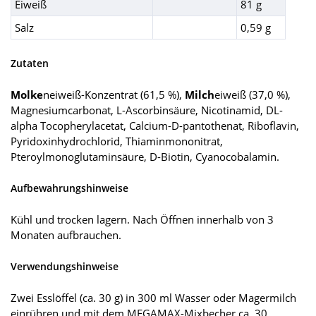
Eiweiß
81 g
Salz
0,59 g
Zutaten
Molke
neiweiß-Konzentrat (61,5 %),
Milch
eiweiß (37,0 %),
Magnesiumcarbonat, L-Ascorbinsäure, Nicotinamid, DL-
alpha Tocopherylacetat, Calcium-D-pantothenat, Riboflavin,
Pyridoxinhydrochlorid, Thiaminmononitrat,
Pteroylmonoglutaminsäure, D-Biotin, Cyanocobalamin.
Aufbewahrungshinweise
Kühl und trocken lagern. Nach Öffnen innerhalb von 3
Monaten aufbrauchen.
Verwendungshinweise
Zwei Esslöffel (ca. 30 g) in 300 ml Wasser oder Magermilch
einrühren und mit dem MEGAMAX-Mixbecher ca. 30