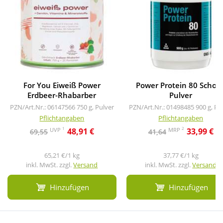
For You Eiweiß Power
Power Protein 80 Schok
Erdbeer-Rhabarber
Pulver
PZN/Art.Nr.: 06147566
750 g, Pulver
PZN/Art.Nr.: 01498485
900 g, Pu
Pflichtangaben
Pflichtangaben
1
2
UVP
MRP
48,91 €
33,99 €
69,55
41,64
65,21 €/1 kg
37,77 €/1 kg
inkl. MwSt. zzgl.
Versand
inkl. MwSt. zzgl.
Versand
Hinzufügen
Hinzufügen