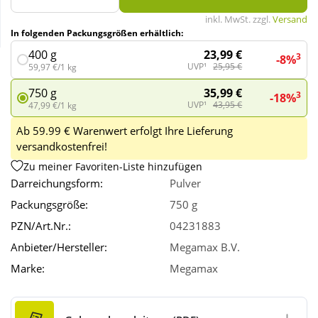
inkl. MwSt. zzgl.
Versand
In folgenden Packungsgrößen erhältlich:
Wellness
23,99 €
400 g
3
-8%
UVP¹
25,95 €
59,97 €/1 kg
35,99 €
750 g
3
-18%
UVP¹
43,95 €
47,99 €/1 kg
Ab 59.99 € Warenwert erfolgt Ihre Lieferung
versandkostenfrei!
Zu meiner Favoriten-Liste hinzufügen
Darreichungsform:
Pulver
Packungsgröße:
750 g
PZN/Art.Nr.:
04231883
Anbieter/Hersteller:
Megamax B.V.
Marke:
Megamax