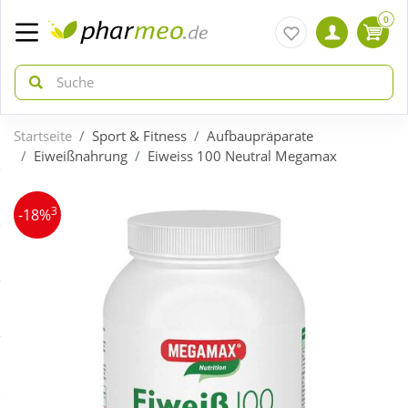
0
Startseite
Sport & Fitness
Aufbaupräparate
zurück
zurück
Eiweißnahrung
Eiweiss 100 Neutral Megamax
ÜBERSICHT AKTIONEN
ÜBERSICHT KATEGORIEN
3
-18%
Aktuelle Coupons
Arzneimittel
Gratis dazu
Bio & Genuss
Neuheiten
Diabetes