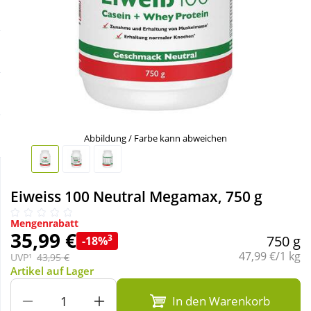
Sale
Körperpflege & Kosmetik
Schnäppchen
Liebe & Erotik
Sparsets
Mutter & Kind
Täglich gut versorgt
Nahrungsergänzung
Abbildung / Farbe kann abweichen
Natur & Homöopathie
Eiweiss 100 Neutral Megamax, 750 g
Sanitätshaus
Mengenrabatt
35,99 €
3
750 g
-18%
Grundpreis:
47,99 €/1 kg
UVP¹
43,95 €
Sport & Fitness
Artikel auf Lager
In den Warenkorb
Tierbedarf