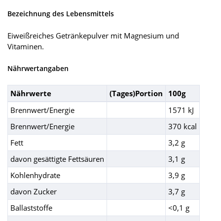
Bezeichnung des Lebensmittels
Eiweißreiches Getränkepulver mit Magnesium und
Vitaminen.
Nährwertangaben
Nährwerte
(Tages)Portion
100g
Brennwert/Energie
1571 kJ
Brennwert/Energie
370 kcal
Fett
3,2 g
davon gesättigte Fettsäuren
3,1 g
Kohlenhydrate
3,9 g
davon Zucker
3,7 g
Ballaststoffe
<0,1 g