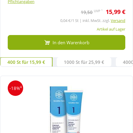
Pflichtangaben
15,99 €
1
UVP
19,50
0,04 €/1 St | inkl. MwSt. zzgl.
Versand
Artikel auf Lager
In den Warenkorb
400 St für 15,99 €
1000 St für 25,99 €
4000
4
-18%