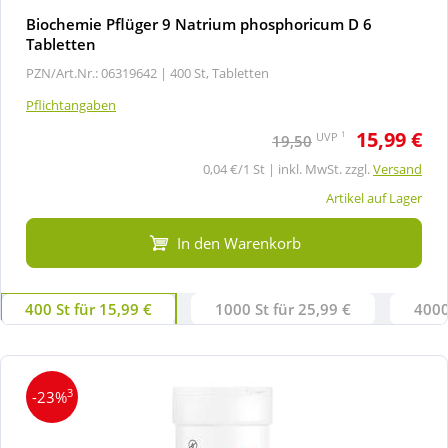
Biochemie Pflüger 9 Natrium phosphoricum D 6
Tabletten
PZN/Art.Nr.: 06319642 |
400 St, Tabletten
Pflichtangaben
15,99 €
1
UVP
19,50
0,04 €/1 St | inkl. MwSt. zzgl.
Versand
Artikel auf Lager
In den Warenkorb
400 St für 15,99 €
1000 St für 25,99 €
4000
3
-23%