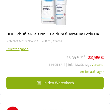
DHU Schüßler-Salz Nr. 1 Calcium fluoratum Lotio D4
PZN/Art.Nr.: 05957211 |
200 ml, Creme
Pflichtangaben
22,99 €
2
MRP
26,39
114,95 €/1 l | inkl. MwSt. zzgl.
Versand
Artikel auf Lager
In den Warenkorb