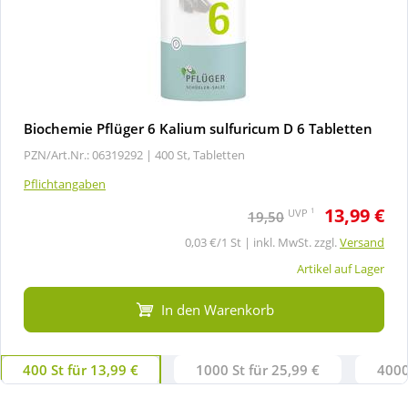
Biochemie Pflüger 6 Kalium sulfuricum D 6 Tabletten
PZN/Art.Nr.: 06319292 |
400 St, Tabletten
Pflichtangaben
13,99 €
1
UVP
19,50
0,03 €/1 St | inkl. MwSt. zzgl.
Versand
Artikel auf Lager
In den Warenkorb
400 St für 13,99 €
1000 St für 25,99 €
4000