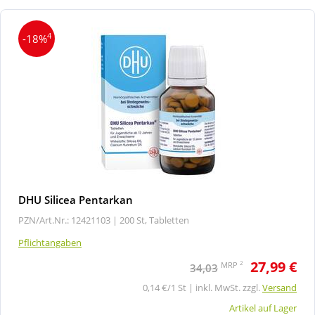
4
-18%
DHU Silicea Pentarkan
PZN/Art.Nr.: 12421103 |
200 St, Tabletten
Pflichtangaben
27,99 €
2
MRP
34,03
0,14 €/1 St | inkl. MwSt. zzgl.
Versand
Artikel auf Lager