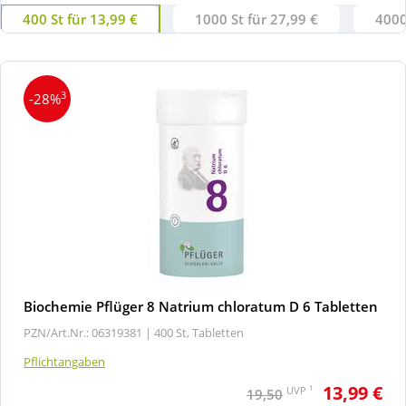
400 St für 13,99 €
1000 St für 27,99 €
4000
3
-28%
Biochemie Pflüger 8 Natrium chloratum D 6 Tabletten
PZN/Art.Nr.: 06319381 |
400 St, Tabletten
Pflichtangaben
13,99 €
1
UVP
19,50