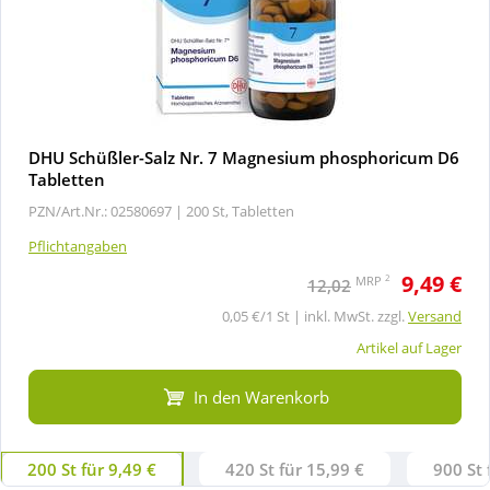
DHU Schüßler-Salz Nr. 7 Magnesium phosphoricum D6
Tabletten
PZN/Art.Nr.: 02580697 |
200 St, Tabletten
Pflichtangaben
9,49 €
2
MRP
12,02
0,05 €/1 St | inkl. MwSt. zzgl.
Versand
Artikel auf Lager
In den Warenkorb
200 St für 9,49 €
420 St für 15,99 €
900 St 