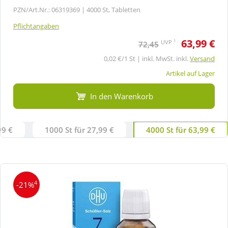
PZN/Art.Nr.: 06319369 |
4000 St, Tabletten
Pflichtangaben
63,99 €
1
UVP
72,45
0,02 €/1 St | inkl. MwSt. inkl.
Versand
Artikel auf Lager
In den Warenkorb
99 €
1000 St für 27,99 €
4000 St für 63,99 €
4
-21%