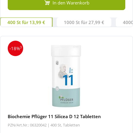
In den Warenkorb
400 St für 13,99 €
1000 St für 27,99 €
4000
3
-18%
Biochemie Pflüger 11 Silicea D 12 Tabletten
PZN/Art.Nr.: 06320042 |
400 St, Tabletten