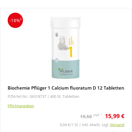
3
-18%
Biochemie Pflüger 1 Calcium fluoratum D 12 Tabletten
PZN/Art.Nr.: 06318737 |
400 St, Tabletten
Pflichtangaben
15,99 €
1
UVP
19,50
0,04 €/1 St | inkl. MwSt. zzgl.
Versand