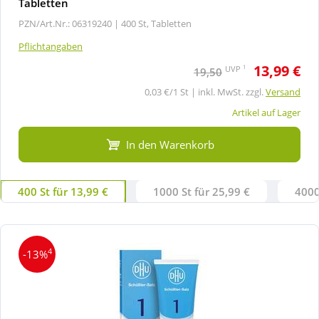
Tabletten
PZN/Art.Nr.: 06319240 |
400 St, Tabletten
Pflichtangaben
13,99 €
1
UVP
19,50
0,03 €/1 St | inkl. MwSt. zzgl.
Versand
Artikel auf Lager
In den Warenkorb
400 St für 13,99 €
1000 St für 25,99 €
4000
4
-13%