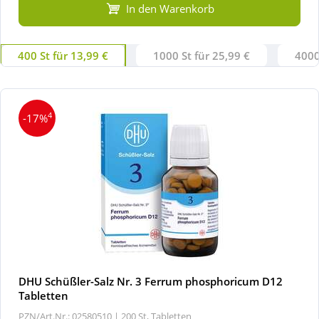
In den Warenkorb
400 St für 13,99 €
1000 St für 25,99 €
4000
4
-17%
DHU Schüßler-Salz Nr. 3 Ferrum phosphoricum D12
Tabletten
PZN/Art.Nr.: 02580510 |
200 St, Tabletten