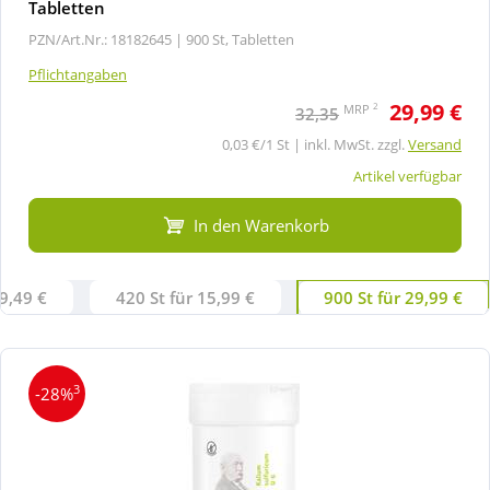
Tabletten
PZN/Art.Nr.: 18182645 |
900 St, Tabletten
Pflichtangaben
29,99 €
2
MRP
32,35
0,03 €/1 St | inkl. MwSt. zzgl.
Versand
Artikel verfügbar
In den Warenkorb
 9,49 €
420 St für 15,99 €
900 St für 29,99 €
3
-28%