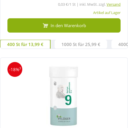
0,03 €/1 St | inkl. MwSt. zzgl.
Versand
Artikel auf Lager
In den Warenkorb
400 St für 13,99 €
1000 St für 25,99 €
4000
3
-18%