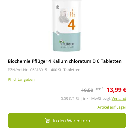
Biochemie Pflüger 4 Kalium chloratum D 6 Tabletten
PZN/Art.Nr.: 06318915 |
400 St, Tabletten
Pflichtangaben
13,99 €
1
UVP
19,50
0,03 €/1 St | inkl. MwSt. zzgl.
Versand
Artikel auf Lager
In den Warenkorb