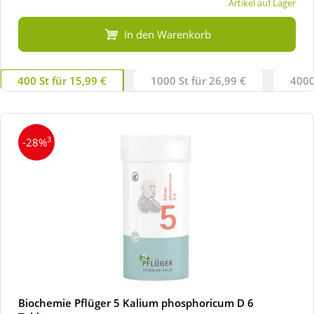
Artikel auf Lager
In den Warenkorb
400 St für 15,99 €
1000 St für 26,99 €
4000
3
-28%
Biochemie Pflüger 5 Kalium phosphoricum D 6