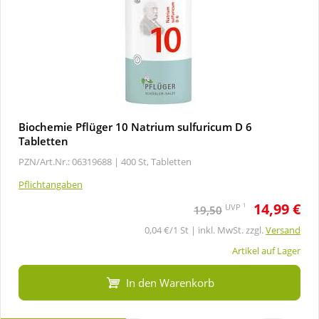
Biochemie Pflüger 10 Natrium sulfuricum D 6
Tabletten
PZN/Art.Nr.: 06319688 |
400 St, Tabletten
Pflichtangaben
14,99 €
1
UVP
19,50
0,04 €/1 St | inkl. MwSt. zzgl.
Versand
Artikel auf Lager
In den Warenkorb