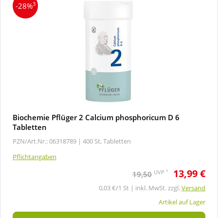
3
-28%
Biochemie Pflüger 2 Calcium phosphoricum D 6
Tabletten
PZN/Art.Nr.: 06318789 |
400 St, Tabletten
Pflichtangaben
13,99 €
1
UVP
19,50
0,03 €/1 St | inkl. MwSt. zzgl.
Versand
Artikel auf Lager