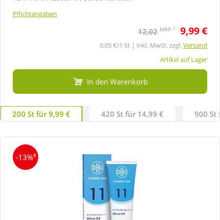
Pflichtangaben
9,99 €
2
MRP
12,02
0,05 €/1 St | inkl. MwSt. zzgl.
Versand
Artikel auf Lager
In den Warenkorb
200 St für 9,99 €
420 St für 14,99 €
900 St 
4
-13%