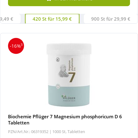
Wellness
 9,49 €
420 St für 15,99 €
900 St für 29,99 €
3
-16%
Biochemie Pflüger 7 Magnesium phosphoricum D 6
Tabletten
PZN/Art.Nr.: 06319352 |
1000 St, Tabletten