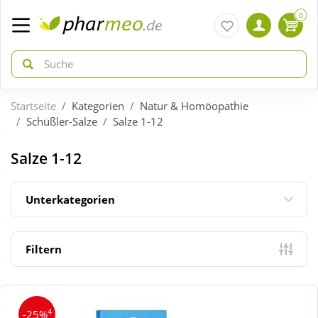
0
Startseite
Kategorien
Natur & Homöopathie
zurück
zurück
Schüßler-Salze
Salze 1-12
ÜBERSICHT AKTIONEN
ÜBERSICHT KATEGORIEN
Salze 1-12
Aktuelle Coupons
Arzneimittel
Unterkategorien
Gratis dazu
Bio & Genuss
Filtern
Neuheiten
Diabetes
4
-25%