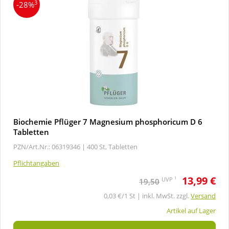
3
-28%
Biochemie Pflüger 7 Magnesium phosphoricum D 6
Tabletten
PZN/Art.Nr.: 06319346 |
400 St, Tabletten
Pflichtangaben
13,99 €
1
UVP
19,50
0,03 €/1 St | inkl. MwSt. zzgl.
Versand
Artikel auf Lager