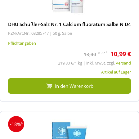
DHU Schüßler-Salz Nr. 1 Calcium fluoratum Salbe N D4
PZN/Art.Nr.: 03285747 |
50 g, Salbe
Pflichtangaben
10,99 €
2
MRP
13,40
219,80 €/1 kg | inkl. MwSt. zzgl.
Versand
Artikel auf Lager
In den Warenkorb
4
-18%