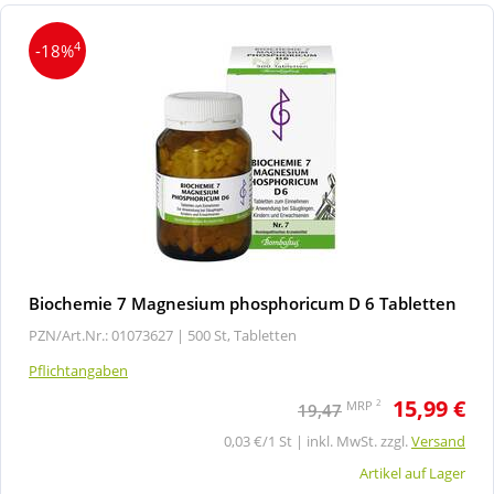
4
-18%
Biochemie 7 Magnesium phosphoricum D 6 Tabletten
PZN/Art.Nr.: 01073627 |
500 St, Tabletten
Pflichtangaben
15,99 €
2
MRP
19,47
0,03 €/1 St | inkl. MwSt. zzgl.
Versand
Artikel auf Lager