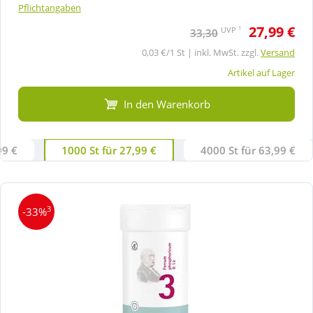
Pflichtangaben
27,99 €
1
UVP
33,30
0,03 €/1 St | inkl. MwSt. zzgl.
Versand
Artikel auf Lager
In den Warenkorb
99 €
1000 St für 27,99 €
4000 St für 63,99 €
3
-33%