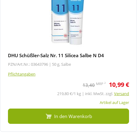
DHU Schüßler-Salz Nr. 11 Silicea Salbe N D4
PZN/Art.Nr.: 03643796 |
50 g, Salbe
Pflichtangaben
10,99 €
2
MRP
13,40
219,80 €/1 kg | inkl. MwSt. zzgl.
Versand
Artikel auf Lager
In den Warenkorb