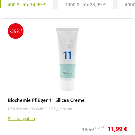
400 St für 14,99 €
1000 St für 25,99 €
4000
3
-39%
Biochemie Pflüger 11 Silicea Creme
PZN/Art.Nr.: 05992822 |
75 g, Creme
Pflichtangaben
11,99 €
1
UVP
19,50