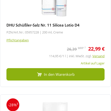
DHU Schüßler-Salz Nr. 11 Silicea Lotio D4
PZN/Art.Nr.: 05957228 |
200 ml, Creme
Pflichtangaben
22,99 €
2
MRP
26,39
114,95 €/1 l | inkl. MwSt. zzgl.
Versand
Artikel auf Lager
In den Warenkorb
3
-28%