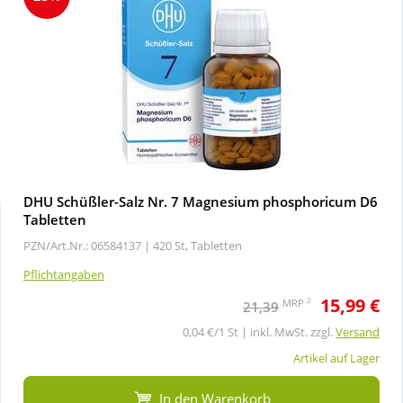
Sale
Körperpflege & Kosmetik
Schnäppchen
Liebe & Erotik
Sparsets
Mutter & Kind
Täglich gut versorgt
Nahrungsergänzung
DHU Schüßler-Salz Nr. 7 Magnesium phosphoricum D6
Tabletten
Natur & Homöopathie
PZN/Art.Nr.: 06584137 |
420 St, Tabletten
Pflichtangaben
Sanitätshaus
15,99 €
2
MRP
21,39
0,04 €/1 St | inkl. MwSt. zzgl.
Versand
Sport & Fitness
Artikel auf Lager
Tierbedarf
In den Warenkorb