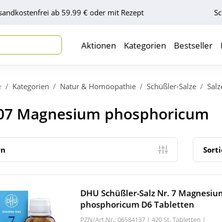
sandkostenfrei ab 59.99 € oder mit Rezept
Sc
Aktionen
Kategorien
Bestseller
e
Kategorien
Natur & Homöopathie
Schüßler-Salze
Salz
 07 Magnesium phosphoricum
rn
Sort
DHU Schüßler-Salz Nr. 7 Magnesiu
phosphoricum D6 Tabletten
PZN/Art.Nr.: 06584137 |
420 St, Tabletten
|