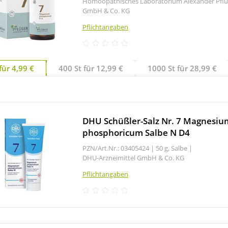
Homöopathisches Laboratorium Alexander Pflü
GmbH & Co. KG
Pflichtangaben
für 4,99 €
400 St für 12,99 €
1000 St für 28,99 €
DHU Schüßler-Salz Nr. 7 Magnesiu
phosphoricum Salbe N D4
PZN/Art.Nr.: 03405424 |
50 g, Salbe
|
DHU-Arzneimittel GmbH & Co. KG
Pflichtangaben