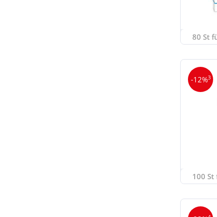
80 St f
3
-12%
100 St 
4