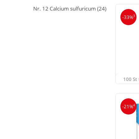
Nr. 12 Calcium sulfuricum
(24)
3
-33%
100 St 
4
-21%