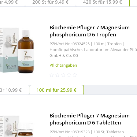
ür 4,99 €
200 St für 9,49 €
420 St für 15,99 €
Biochemie Pflüger 7 Magnesium
phosphoricum D 6 Tropfen
PZN/Art.Nr.: 06324525 |
100 ml, Tropfen
|
Homöopathisches Laboratorium Alexander Pflü
GmbH & Co. KG
Pflichtangaben
ür 10,99 €
100 ml für 25,99 €
Biochemie Pflüger 7 Magnesium
phosphoricum D 6 Tabletten
PZN/Art.Nr.: 06319323 |
100 St, Tabletten
|