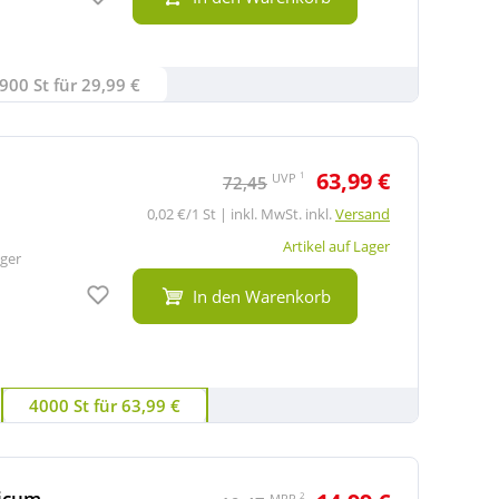
900 St für 29,99 €
63,99 €
1
UVP
72,45
0,02 €/1 St | inkl. MwSt. inkl.
Versand
Artikel auf Lager
ger
Auf den Merkzettel
In den Warenkorb
4000 St für 63,99 €
icum
2
MRP