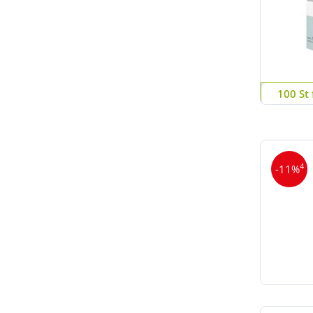
100 St 
4
-11%