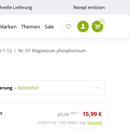
hnelle Lieferung
Rezept einlösen
0
Marken
Themen
Sale
e 1-12
Nr. 07 Magnesium phosphoricum
ierung
Beliebtheit
m
15,99 €
2
MRP
21,39
0,04 €/1 St | inkl. MwSt. zzgl.
Versand