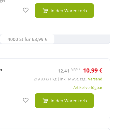
ger
Auf den Merkzettel
In den Warenkorb
4000 St für 63,99 €
m
10,99 €
2
MRP
12,41
219,80 €/1 kg | inkl. MwSt. zzgl.
Versand
Artikel verfügbar
Auf den Merkzettel
In den Warenkorb