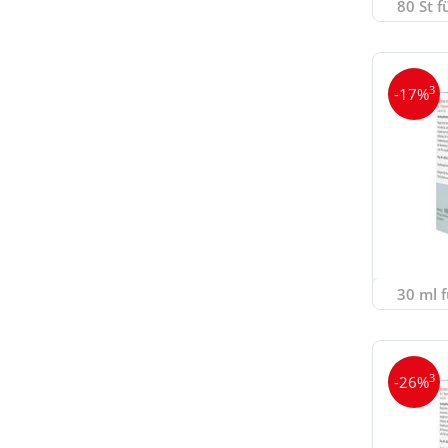
80 St f
3
-17%
30 ml f
3
-26%