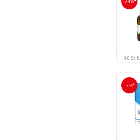
-23%
80 St f
4
-7%