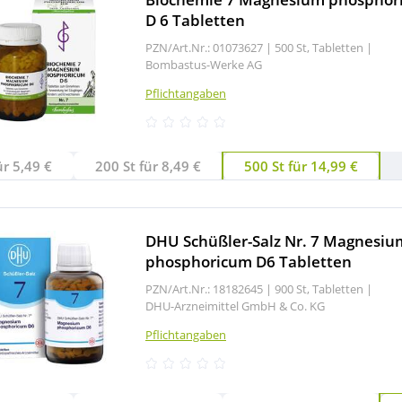
D 6 Tabletten
PZN/Art.Nr.: 01073627 |
500 St, Tabletten
|
Bombastus-Werke AG
Pflichtangaben
ür 5,49 €
200 St für 8,49 €
500 St für 14,99 €
DHU Schüßler-Salz Nr. 7 Magnesiu
phosphoricum D6 Tabletten
PZN/Art.Nr.: 18182645 |
900 St, Tabletten
|
DHU-Arzneimittel GmbH & Co. KG
Pflichtangaben