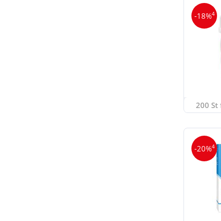
4
-18%
200 St 
4
-20%