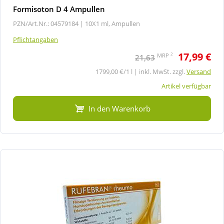
Formisoton D 4 Ampullen
PZN/Art.Nr.: 04579184 |
10X1 ml, Ampullen
Pflichtangaben
17,99 €
2
MRP
21,63
1799,00 €/1 l | inkl. MwSt. zzgl.
Versand
Artikel verfügbar
In den Warenkorb