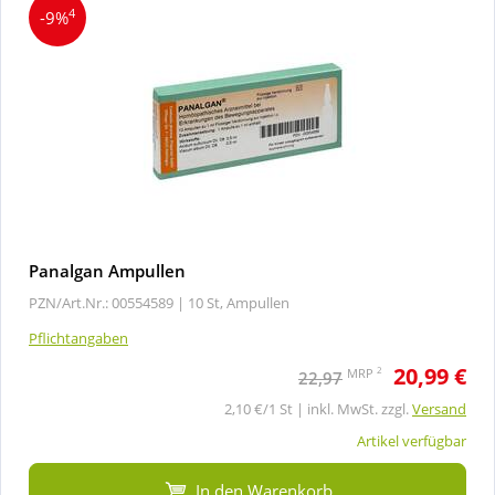
4
-9%
Panalgan Ampullen
PZN/Art.Nr.: 00554589 |
10 St, Ampullen
Pflichtangaben
20,99 €
2
MRP
22,97
2,10 €/1 St | inkl. MwSt. zzgl.
Versand
Artikel verfügbar
In den Warenkorb