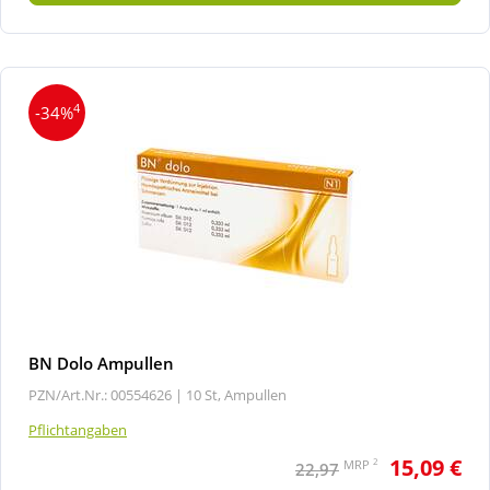
4
-34%
BN Dolo Ampullen
PZN/Art.Nr.: 00554626 |
10 St, Ampullen
Pflichtangaben
15,09 €
2
MRP
22,97