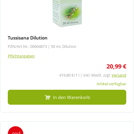
Tussisana Dilution
PZN/Art.Nr.: 00604873 |
50 ml, Dilution
Pflichtangaben
20,99 €
419,80 €/1 l | inkl. MwSt. zzgl.
Versand
Artikel verfügbar
In den Warenkorb
4
-9%