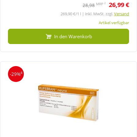
26,99 €
2
MRP
28,98
269,90 €/1 l | inkl. MwSt. zzgl.
Versand
Artikel verfügbar
In den Warenkorb
4
-29%