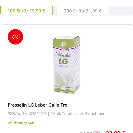
100 St für 19,99 €
200 St für 31,99 €
4
-8%
Presselin LG Leber Galle Tro
PZN/Art.Nr.: 03644790 |
50 ml, Tropfen zum Einnehmen
Pflichtangaben
2
MRP