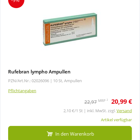
Rufebran lympho Ampullen
PZN/Art.Nr.: 02026096 |
10 St, Ampullen
Pflichtangaben
20,99 €
2
MRP
22,97
2,10 €/1 St | inkl. MwSt. zzgl.
Versand
Artikel verfügbar
In den Warenkorb