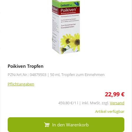
Sale
Körperpflege & Kosmetik
Schnäppchen
Liebe & Erotik
Sparsets
Mutter & Kind
Täglich gut versorgt
Nahrungsergänzung
Poikiven Tropfen
PZN/Art.Nr.: 04879503 |
50 ml, Tropfen zum Einnehmen
Natur & Homöopathie
Pflichtangaben
22,99 €
Sanitätshaus
459,80 €/1 l | inkl. MwSt. zzgl.
Versand
Sport & Fitness
Artikel verfügbar
In den Warenkorb
Tierbedarf