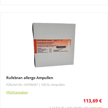
Rufebran allergo Ampullen
PZN/Art.Nr.: 03799297 |
100 St, Ampullen
Pflichtangaben
113,69 €
1,14 €/1 St | inkl. MwSt. inkl.
Versand