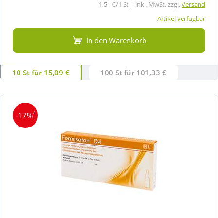
1,51 €/1 St | inkl. MwSt. zzgl.
Versand
Artikel verfügbar
In den Warenkorb
10 St für 15,09 €
100 St für 101,33 €
4
-17%