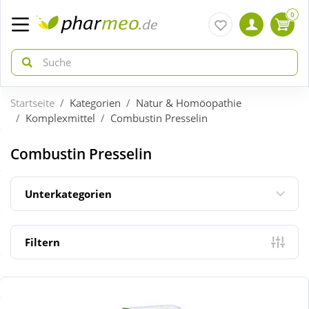
0
Startseite
Kategorien
Natur & Homöopathie
zurück
zurück
Komplexmittel
Combustin Presselin
ÜBERSICHT AKTIONEN
ÜBERSICHT KATEGORIEN
Combustin Presselin
Aktuelle Coupons
Arzneimittel
Unterkategorien
Gratis dazu
Bio & Genuss
Filtern
Neuheiten
Diabetes