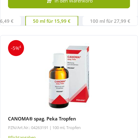
In den Warenkorb
 6,49 €
50 ml für 15,99 €
100 ml für 27,99 €
4
-5%
CANOMA® spag. Peka Tropfen
PZN/Art.Nr.: 04263191 |
100 ml, Tropfen
Pflichtangaben