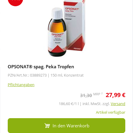
Sale
Körperpflege & Kosmetik
Schnäppchen
Liebe & Erotik
Sparsets
Mutter & Kind
Täglich gut versorgt
Nahrungsergänzung
OPSONAT® spag. Peka Tropfen
PZN/Art.Nr.: 03889273 |
150 ml, Konzentrat
Natur & Homöopathie
Pflichtangaben
27,99 €
Sanitätshaus
2
MRP
31,30
186,60 €/1 l | inkl. MwSt. zzgl.
Versand
Sport & Fitness
Artikel verfügbar
In den Warenkorb
Tierbedarf