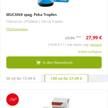
MUCAN® spag. Peka Tropfen
PZN/Art.Nr.: 07528626 |
100 ml, Tropfen
Pflichtangaben
27,99 €
2
MRP
29,80
279,90 €/1 l | inkl. MwSt. zzgl.
Versand
Artikel verfügbar
In den Warenkorb
50 ml für 15,99 €
100 ml für 27,99 €
4
-7%