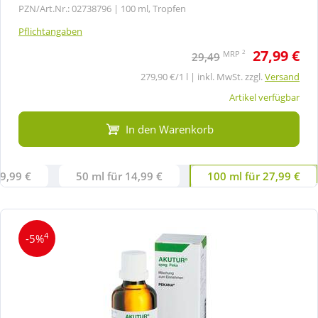
PZN/Art.Nr.: 02738796 |
100 ml, Tropfen
Pflichtangaben
27,99 €
2
MRP
29,49
279,90 €/1 l | inkl. MwSt. zzgl.
Versand
Artikel verfügbar
In den Warenkorb
 9,99 €
50 ml für 14,99 €
100 ml für 27,99 €
4
-5%