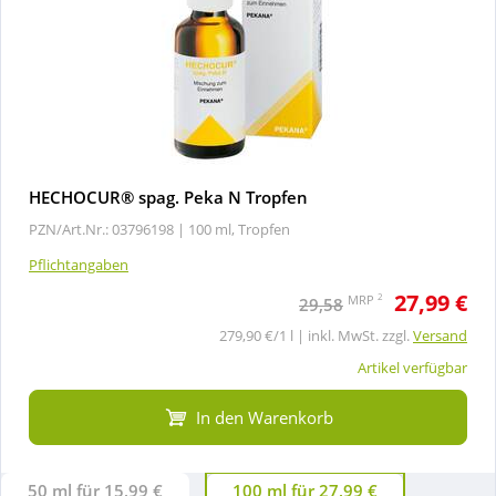
HECHOCUR® spag. Peka N Tropfen
PZN/Art.Nr.: 03796198 |
100 ml, Tropfen
Pflichtangaben
27,99 €
2
MRP
29,58
279,90 €/1 l | inkl. MwSt. zzgl.
Versand
Artikel verfügbar
In den Warenkorb
50 ml für 15,99 €
100 ml für 27,99 €