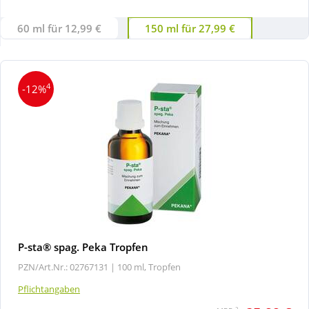
60 ml für 12,99 €
150 ml für 27,99 €
Wellness
4
-12%
P-sta® spag. Peka Tropfen
PZN/Art.Nr.: 02767131 |
100 ml, Tropfen
Pflichtangaben
2