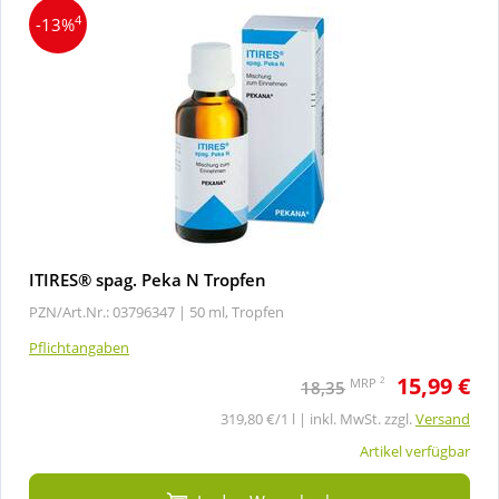
4
-13%
ITIRES® spag. Peka N Tropfen
PZN/Art.Nr.: 03796347 |
50 ml, Tropfen
Pflichtangaben
15,99 €
2
MRP
18,35
319,80 €/1 l | inkl. MwSt. zzgl.
Versand
Artikel verfügbar