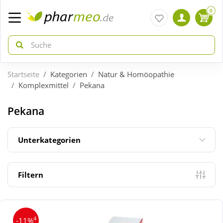
0
Startseite
Kategorien
Natur & Homöopathie
zurück
zurück
Komplexmittel
Pekana
ÜBERSICHT AKTIONEN
ÜBERSICHT KATEGORIEN
Pekana
Aktuelle Coupons
Arzneimittel
Unterkategorien
Gratis dazu
Bio & Genuss
Filtern
Neuheiten
Diabetes
4
-11%