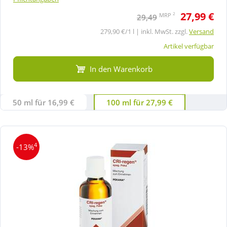
27,99 €
2
MRP
29,49
279,90 €/1 l | inkl. MwSt. zzgl.
Versand
Artikel verfügbar
In den Warenkorb
50 ml für 16,99 €
100 ml für 27,99 €
4
-13%