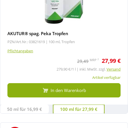
AKUTUR® spag. Peka Tropfen
PZN/Art.Nr.: 03821619 |
100 ml, Tropfen
Pflichtangaben
27,99 €
2
MRP
29,49
279,90 €/1 l | inkl. MwSt. zzgl.
Versand
Artikel verfügbar
In den Warenkorb
50 ml für 16,99 €
100 ml für 27,99 €