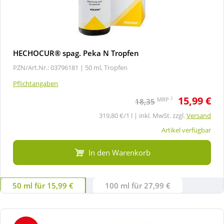
HECHOCUR® spag. Peka N Tropfen
PZN/Art.Nr.: 03796181 |
50 ml, Tropfen
Pflichtangaben
15,99 €
2
MRP
18,35
319,80 €/1 l | inkl. MwSt. zzgl.
Versand
Artikel verfügbar
In den Warenkorb
50 ml für 15,99 €
100 ml für 27,99 €