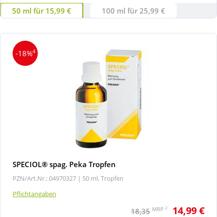
50 ml für 15,99 €
100 ml für 25,99 €
4
-18%
SPECIOL® spag. Peka Tropfen
PZN/Art.Nr.: 04970327 |
50 ml, Tropfen
Pflichtangaben
14,99 €
2
MRP
18,35