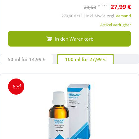
27,99 €
2
MRP
29,58
279,90 €/1 l | inkl. MwSt. zzgl.
Versand
Artikel verfügbar
In den Warenkorb
50 ml für 14,99 €
100 ml für 27,99 €
4
-6%