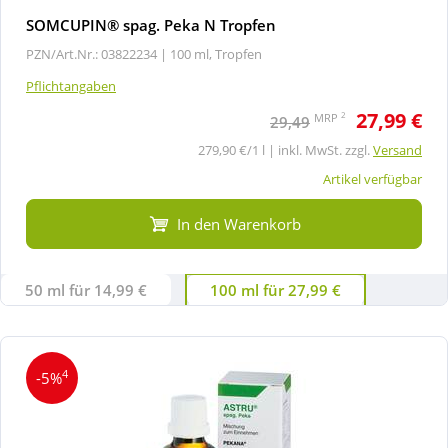
SOMCUPIN® spag. Peka N Tropfen
PZN/Art.Nr.: 03822234 |
100 ml, Tropfen
Pflichtangaben
27,99 €
2
MRP
29,49
279,90 €/1 l | inkl. MwSt. zzgl.
Versand
Artikel verfügbar
In den Warenkorb
50 ml für 14,99 €
100 ml für 27,99 €
4
-5%