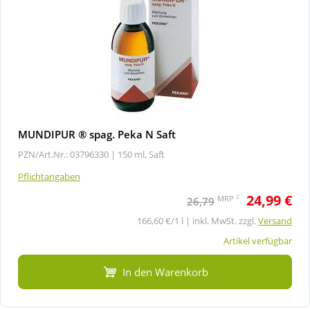
MUNDIPUR ® spag. Peka N Saft
PZN/Art.Nr.: 03796330 |
150 ml, Saft
Pflichtangaben
24,99 €
2
MRP
26,79
166,60 €/1 l | inkl. MwSt. zzgl.
Versand
Artikel verfügbar
In den Warenkorb