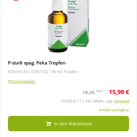
P-sta® spag. Peka Tropfen
PZN/Art.Nr.: 02767102 |
50 ml, Tropfen
Pflichtangaben
15,99 €
2
MRP
18,35
319,80 €/1 l | inkl. MwSt. zzgl.
Versand
Artikel verfügbar
In den Warenkorb