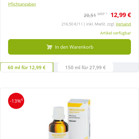
Pflichtangaben
12,99 €
2
MRP
20,51
216,50 €/1 l | inkl. MwSt. zzgl.
Versand
Artikel verfügbar
In den Warenkorb
60 ml für 12,99 €
150 ml für 27,99 €
4
-13%