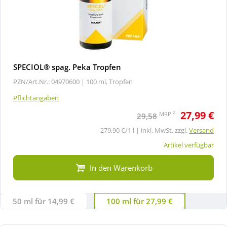
SPECIOL® spag. Peka Tropfen
PZN/Art.Nr.: 04970600 |
100 ml, Tropfen
Pflichtangaben
27,99 €
2
MRP
29,58
279,90 €/1 l | inkl. MwSt. zzgl.
Versand
Artikel verfügbar
In den Warenkorb
50 ml für 14,99 €
100 ml für 27,99 €