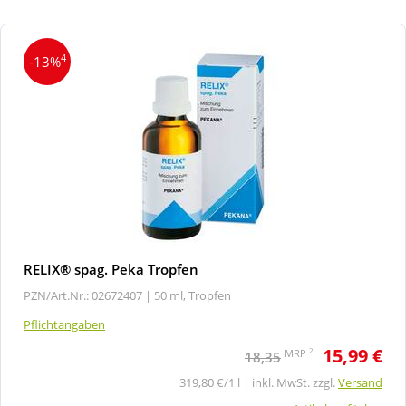
4
-13%
RELIX® spag. Peka Tropfen
PZN/Art.Nr.: 02672407 |
50 ml, Tropfen
Pflichtangaben
15,99 €
2
MRP
18,35
319,80 €/1 l | inkl. MwSt. zzgl.
Versand