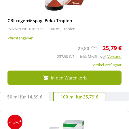
CRI-regen® spag. Peka Tropfen
PZN/Art.Nr.: 03821772 |
100 ml, Tropfen
Pflichtangaben
25,79 €
2
MRP
29,80
257,90 €/1 l | inkl. MwSt. zzgl.
Versand
Artikel verfügbar
In den Warenkorb
50 ml für 14,59 €
100 ml für 25,79 €
4
-13%