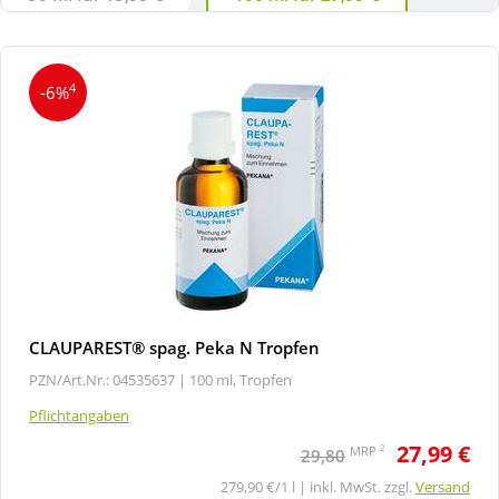
4
-6%
CLAUPAREST® spag. Peka N Tropfen
PZN/Art.Nr.: 04535637 |
100 ml, Tropfen
Pflichtangaben
27,99 €
2
MRP
29,80
279,90 €/1 l | inkl. MwSt. zzgl.
Versand