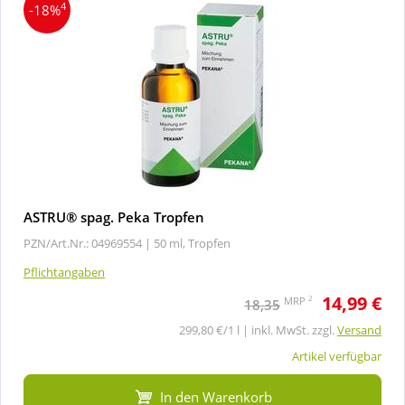
4
-18%
ASTRU® spag. Peka Tropfen
PZN/Art.Nr.: 04969554 |
50 ml, Tropfen
Pflichtangaben
14,99 €
2
MRP
18,35
299,80 €/1 l | inkl. MwSt. zzgl.
Versand
Artikel verfügbar
In den Warenkorb