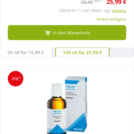
25,99 €
MRP
29,49
259,90 €/1 l | inkl. MwSt. zzgl.
Versand
Artikel verfügbar
In den Warenkorb
50 ml für 15,99 €
100 ml für 25,99 €
4
-9%