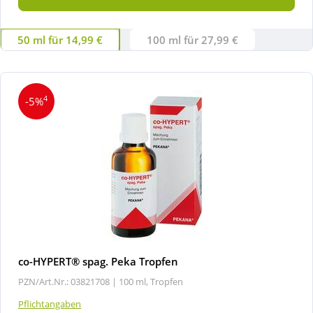
50 ml für 14,99 €
100 ml für 27,99 €
4
-5%
co-HYPERT® spag. Peka Tropfen
PZN/Art.Nr.: 03821708 |
100 ml, Tropfen
Pflichtangaben