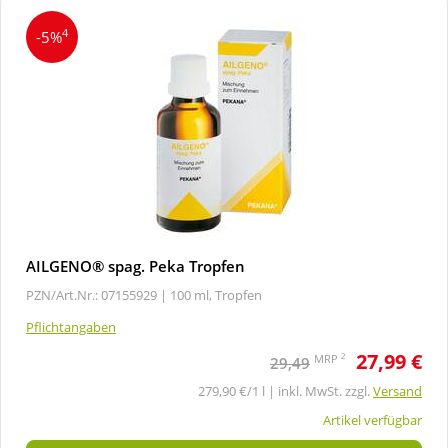
4
-5%
AILGENO® spag. Peka Tropfen
PZN/Art.Nr.: 07155929 |
100 ml, Tropfen
Pflichtangaben
27,99 €
2
MRP
29,49
279,90 €/1 l | inkl. MwSt. zzgl.
Versand
Artikel verfügbar