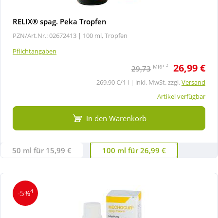
RELIX® spag. Peka Tropfen
PZN/Art.Nr.: 02672413 |
100 ml, Tropfen
Pflichtangaben
26,99 €
2
MRP
29,73
269,90 €/1 l | inkl. MwSt. zzgl.
Versand
Artikel verfügbar
In den Warenkorb
50 ml für 15,99 €
100 ml für 26,99 €
4
-5%