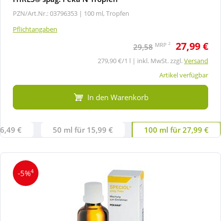
PZN/Art.Nr.: 03796353 |
100 ml, Tropfen
Pflichtangaben
27,99 €
2
MRP
29,58
279,90 €/1 l | inkl. MwSt. zzgl.
Versand
Artikel verfügbar
In den Warenkorb
 6,49 €
50 ml für 15,99 €
100 ml für 27,99 €
4
-5%