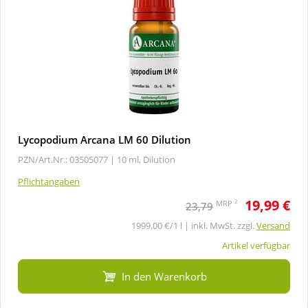
Lycopodium Arcana LM 60 Dilution
PZN/Art.Nr.: 03505077 |
10 ml, Dilution
Pflichtangaben
19,99 €
2
MRP
23,79
1999,00 €/1 l | inkl. MwSt. zzgl.
Versand
Artikel verfügbar
In den Warenkorb