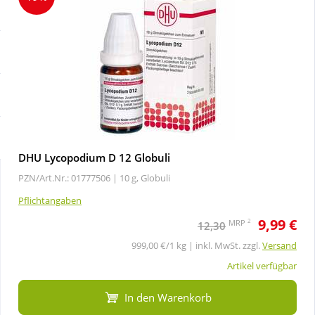
Sale
Körperpflege & Kosmetik
Schnäppchen
Liebe & Erotik
Sparsets
Mutter & Kind
Täglich gut versorgt
Nahrungsergänzung
DHU Lycopodium D 12 Globuli
PZN/Art.Nr.: 01777506 |
10 g, Globuli
Natur & Homöopathie
Pflichtangaben
9,99 €
Sanitätshaus
2
MRP
12,30
999,00 €/1 kg | inkl. MwSt. zzgl.
Versand
Sport & Fitness
Artikel verfügbar
In den Warenkorb
Tierbedarf