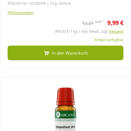
PZN/Art.Nr.: 02103336 |
10 g, Globuli
Pflichtangaben
9,99 €
2
MRP
12,21
999,00 €/1 kg | inkl. MwSt. zzgl.
Versand
Artikel verfügbar
In den Warenkorb