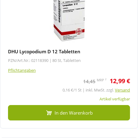
DHU Lycopodium D 12 Tabletten
PZN/Art.Nr.: 02118390 |
80 St, Tabletten
Pflichtangaben
12,99 €
2
MRP
14,45
0,16 €/1 St | inkl. MwSt. zzgl.
Versand
Artikel verfügbar
In den Warenkorb