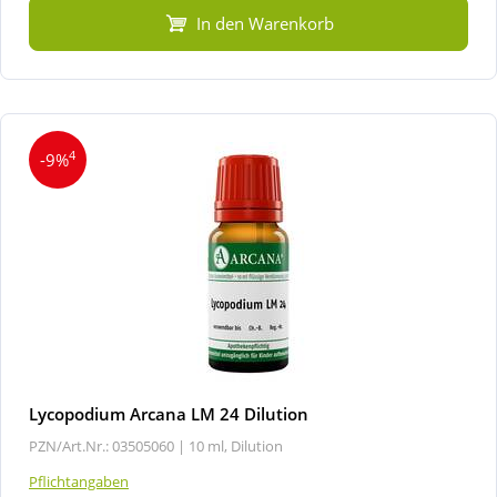
In den Warenkorb
4
-9%
Lycopodium Arcana LM 24 Dilution
PZN/Art.Nr.: 03505060 |
10 ml, Dilution
Pflichtangaben