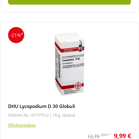
4
-21%
DHU Lycopodium D 30 Globuli
PZN/Art.Nr.: 01777512 |
10 g, Globuli
Pflichtangaben
9,99 €
2
MRP
12,70