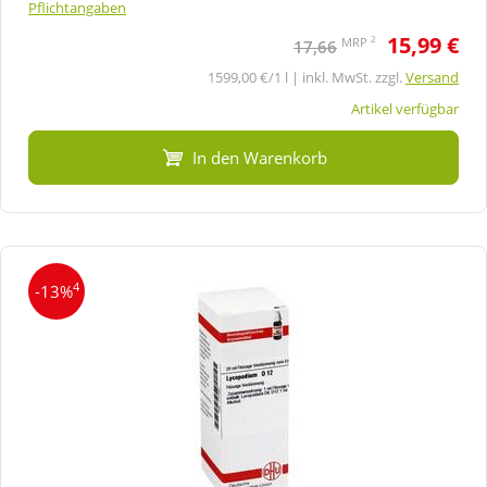
Pflichtangaben
15,99 €
2
MRP
17,66
1599,00 €/1 l | inkl. MwSt. zzgl.
Versand
Artikel verfügbar
In den Warenkorb
4
-13%