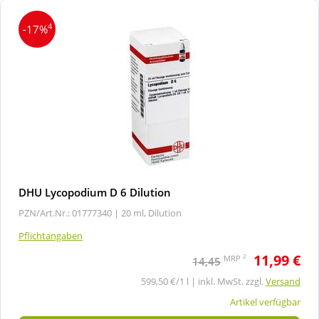
4
-17%
DHU Lycopodium D 6 Dilution
PZN/Art.Nr.: 01777340 |
20 ml, Dilution
Pflichtangaben
11,99 €
2
MRP
14,45
599,50 €/1 l | inkl. MwSt. zzgl.
Versand
Artikel verfügbar