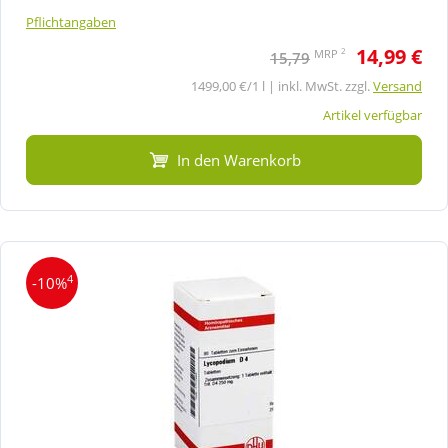
Pflichtangaben
14,99 €
2
MRP
15,79
1499,00 €/1 l | inkl. MwSt. zzgl.
Versand
Artikel verfügbar
In den Warenkorb
4
-10%