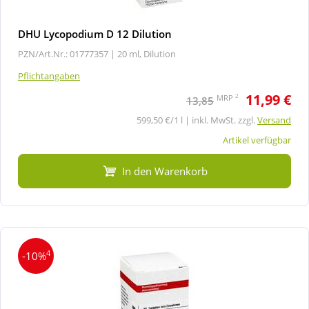
DHU Lycopodium D 12 Dilution
PZN/Art.Nr.: 01777357 |
20 ml, Dilution
Pflichtangaben
11,99 €
2
MRP
13,85
599,50 €/1 l | inkl. MwSt. zzgl.
Versand
Artikel verfügbar
In den Warenkorb
4
-10%