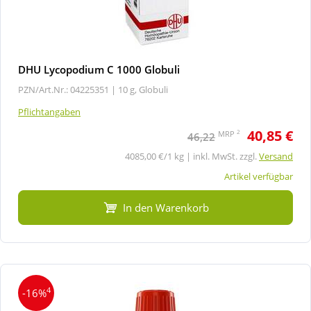
DHU Lycopodium C 1000 Globuli
PZN/Art.Nr.: 04225351 |
10 g, Globuli
Pflichtangaben
40,85 €
2
MRP
46,22
4085,00 €/1 kg | inkl. MwSt. zzgl.
Versand
Artikel verfügbar
In den Warenkorb
4
-16%