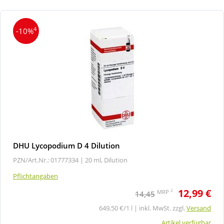
4
-10%
DHU Lycopodium D 4 Dilution
PZN/Art.Nr.: 01777334 |
20 ml, Dilution
Pflichtangaben
12,99 €
2
MRP
14,45
649,50 €/1 l | inkl. MwSt. zzgl.
Versand
Artikel verfügbar