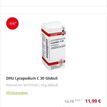
Wellness
4
-6%
DHU Lycopodium C 30 Globuli
PZN/Art.Nr.: 01777529 |
10 g, Globuli
Pflichtangaben
11,99 €
2
MRP
12,78