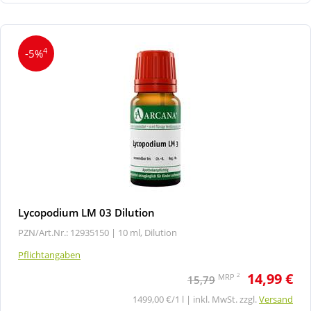
4
-5%
Lycopodium LM 03 Dilution
PZN/Art.Nr.: 12935150 |
10 ml, Dilution
Pflichtangaben
14,99 €
2
MRP
15,79
1499,00 €/1 l | inkl. MwSt. zzgl.
Versand