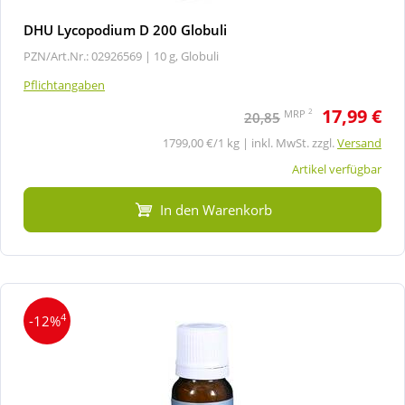
DHU Lycopodium D 200 Globuli
PZN/Art.Nr.: 02926569 |
10 g, Globuli
Pflichtangaben
17,99 €
2
MRP
20,85
1799,00 €/1 kg | inkl. MwSt. zzgl.
Versand
Artikel verfügbar
In den Warenkorb
4
-12%