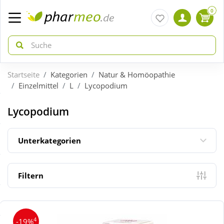
0
Startseite
Kategorien
Natur & Homöopathie
zurück
zurück
Einzelmittel
L
Lycopodium
ÜBERSICHT AKTIONEN
ÜBERSICHT KATEGORIEN
Lycopodium
Aktuelle Coupons
Arzneimittel
Unterkategorien
Gratis dazu
Bio & Genuss
Filtern
Neuheiten
Diabetes
4
-19%