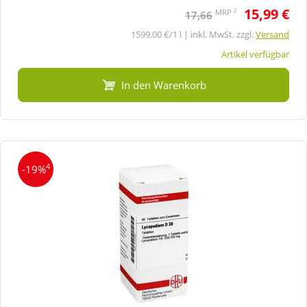
15,99 €
2
MRP
17,66
1599,00 €/1 l | inkl. MwSt. zzgl.
Versand
Artikel verfügbar
In den Warenkorb
4
-19%