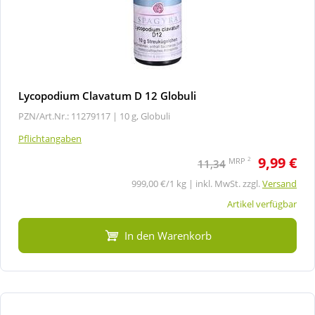
Lycopodium Clavatum D 12 Globuli
PZN/Art.Nr.: 11279117 |
10 g, Globuli
Pflichtangaben
9,99 €
2
MRP
11,34
999,00 €/1 kg | inkl. MwSt. zzgl.
Versand
Artikel verfügbar
In den Warenkorb