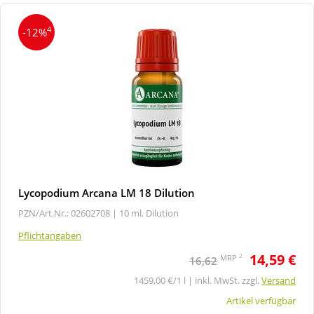
4
-12%
Lycopodium Arcana LM 18 Dilution
PZN/Art.Nr.: 02602708 |
10 ml, Dilution
Pflichtangaben
14,59 €
2
MRP
16,62
1459,00 €/1 l | inkl. MwSt. zzgl.
Versand
Artikel verfügbar