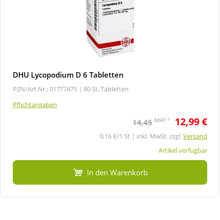
DHU Lycopodium D 6 Tabletten
PZN/Art.Nr.: 01777475 |
80 St, Tabletten
Pflichtangaben
12,99 €
2
MRP
14,45
0,16 €/1 St | inkl. MwSt. zzgl.
Versand
Artikel verfügbar
In den Warenkorb