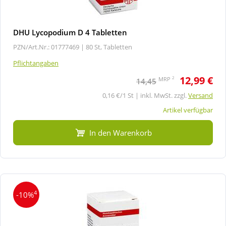
DHU Lycopodium D 4 Tabletten
PZN/Art.Nr.: 01777469 |
80 St, Tabletten
Pflichtangaben
12,99 €
2
MRP
14,45
0,16 €/1 St | inkl. MwSt. zzgl.
Versand
Artikel verfügbar
In den Warenkorb
4
-10%